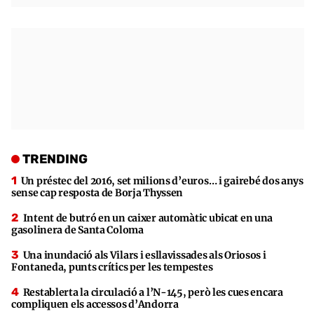
TRENDING
Un préstec del 2016, set milions d’euros… i gairebé dos anys
sense cap resposta de Borja Thyssen
Intent de butró en un caixer automàtic ubicat en una
gasolinera de Santa Coloma
Una inundació als Vilars i esllavissades als Oriosos i
Fontaneda, punts crítics per les tempestes
Restablerta la circulació a l’N-145, però les cues encara
compliquen els accessos d’Andorra