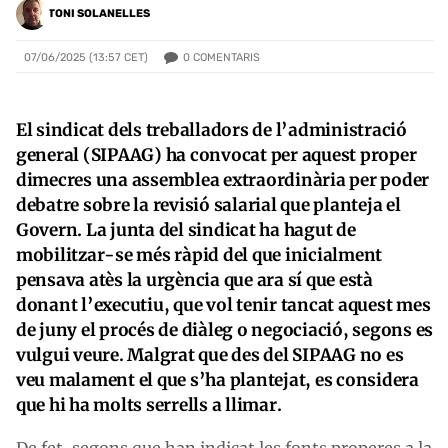
TONI SOLANELLES
0
COMENTARIS
07/06/2025 (13:57 CET)
El sindicat dels treballadors de l’administració
general (SIPAAG) ha convocat per aquest proper
dimecres una assemblea extraordinària per poder
debatre sobre la revisió salarial que planteja el
Govern. La junta del sindicat ha hagut de
mobilitzar-se més ràpid del que inicialment
pensava atès la urgència que ara sí que està
donant l’executiu, que vol tenir tancat aquest mes
de juny el procés de diàleg o negociació, segons es
vulgui veure. Malgrat que des del SIPAAG no es
veu malament el que s’ha plantejat, es considera
que hi ha molts serrells a llimar.
De fet, segons que han indicat les fonts properes a la