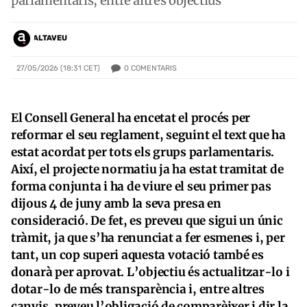
parlamentaris, entre altres objectius
ALTAVEU
0
COMENTARIS
27/05/2026 (18:31 CET)
El Consell General ha encetat el procés per
reformar el seu reglament, seguint el text que ha
estat acordat per tots els grups parlamentaris.
Així, el projecte normatiu ja ha estat tramitat de
forma conjunta i ha de viure el seu primer pas
dijous 4 de juny amb la seva presa en
consideració. De fet, es preveu que sigui un únic
tràmit, ja que s’ha renunciat a fer esmenes i, per
tant, un cop superi aquesta votació també es
donarà per aprovat. L’objectiu és actualitzar-lo i
dotar-lo de més transparència i, entre altres
canvis, preveu l’obligació de comparèixer i dir la