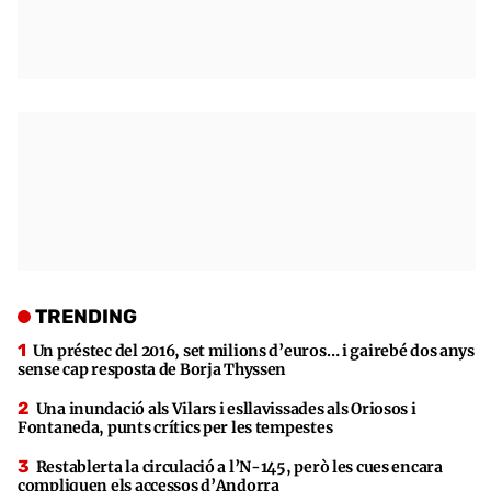
TRENDING
Un préstec del 2016, set milions d’euros… i gairebé dos anys
sense cap resposta de Borja Thyssen
Una inundació als Vilars i esllavissades als Oriosos i
Fontaneda, punts crítics per les tempestes
Restablerta la circulació a l’N-145, però les cues encara
compliquen els accessos d’Andorra