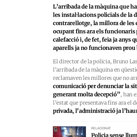
L’arribada de la màquina que ha 
les instal·lacions policials de l
contrarellotge, la millora de le
ocupant fins ara els funcionaris 
calefacció i, de fet, feia ja anys
aparells ja no funcionaven prou 
El director de la policia, Bruno L
l’arribada de la màquina en qüesti
reclamaven les millores que no ar
comunicació per denunciar la sit
generant molta decepció”
, han 
l’estat que presentava fins ara el 
privada, l’administració ja l’ha
RELACIONAT
Policia sense llu