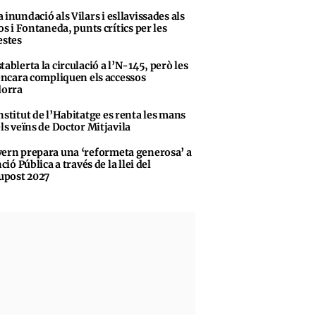
 inundació als Vilars i esllavissades als
s i Fontaneda, punts crítics per les
stes
tablerta la circulació a l’N-145, però les
encara compliquen els accessos
dorra
nstitut de l’Habitatge es renta les mans
ls veïns de Doctor Mitjavila
ern prepara una ‘reformeta generosa’ a
ció Pública a través de la llei del
upost 2027