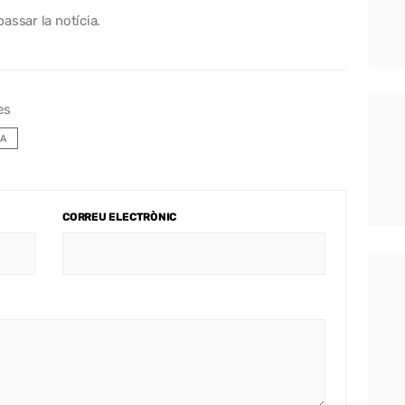
assar la notícia.
es
A
CORREU ELECTRÒNIC