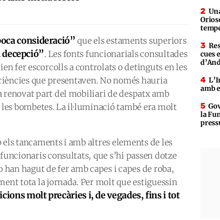
Una
Orioso
tempe
poca consideració”
que els estaments superiors
Res
i decepció”
. Les fonts funcionarials consultades
cues 
d’An
ien fer escorcolls a controlats o detinguts en les
eficiències que presentaven. No només hauria
L’I
amb e
a renovat part del mobiliari de despatx amb
t les bombetes. La il·luminació també era molt
Gov
la Fun
press
 els tancaments i amb altres elements de les
 funcionaris consultats, que s’hi passen dotze
ho han hagut de fer amb capes i capes de roba,
ment tota la jornada. Per molt que estiguessin
cions molt precàries i, de vegades, fins i tot