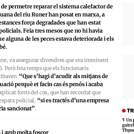
de permetre reparar el sistema calefactor de
a duana del riu Runer han posat en marxa, a
s estances força degradades que han estat
policials. Feia tres mesos que no hi havia
 que alguna de les peces estava deteriorada i els
bé.
asne, va assegurar divendres que era imminent
ó. Però feia temps que els funcionaris
“Que s’hagi d’acudir als mitjans de
ribaven.
uació perquè et facin cas és penós i acaba
explicat fonts del cos, que han recordat que
“si es tractés d’una empresa
despatx policial,
uria sancionat”
.
TR
Un 
gaire
Thys
m i amb molta foscor