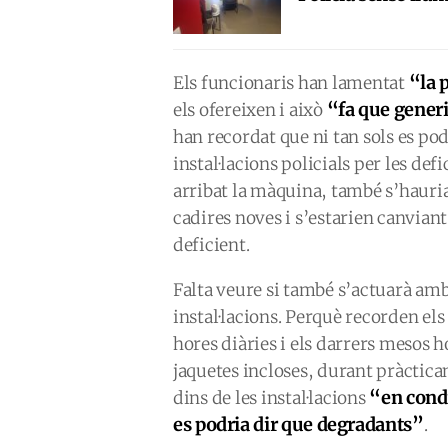
“la 
Els funcionaris han lamentat
“fa que gener
els ofereixen i això
han recordat que ni tan sols es pod
instal·lacions policials per les d
arribat la màquina, també s’hauri
cadires noves i s’estarien canvian
deficient.
Falta veure si també s’actuarà amb
instal·lacions. Perquè recorden els
hores diàries i els darrers mesos 
jaquetes incloses, durant pràctica
“en condi
dins de les instal·lacions
es podria dir que degradants”
.