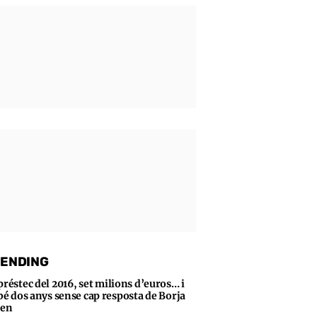
ENDING
préstec del 2016, set milions d’euros… i
bé dos anys sense cap resposta de Borja
sen