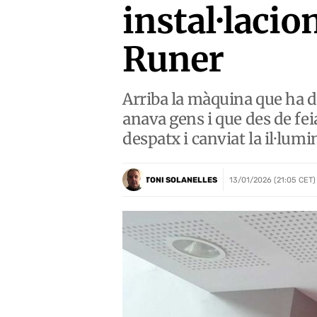
instal·lacio
Runer
Arriba la màquina que ha d
anava gens i que des de fe
despatx i canviat la il·lum
TONI SOLANELLES
13/01/2026 (21:05 CET)