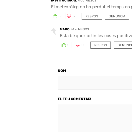
INSTITUCIONAL
FA 6 MESOS
El meteoròleg no ha perdut el temps en p
RESPON
DENUNCIA
5
3
MARC
FA 6 MESOS
Esta bé que sortin les coses positiv
RESPON
DENUNCI
0
0
NOM
EL TEU COMENTARI