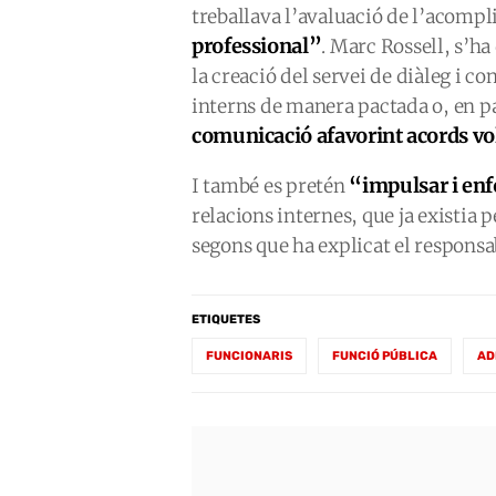
treballava l’avaluació de l’acomp
professional”
. Marc Rossell, s’ha
la creació del servei de diàleg i co
interns de manera pactada o, en pa
comunicació afavorint acords vo
“impulsar i enf
I també es pretén
relacions internes, que ja existia p
segons que ha explicat el responsa
ETIQUETES
FUNCIONARIS
FUNCIÓ PÚBLICA
AD