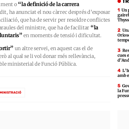
TR
“la definició de la carrera
liment o
Un 
 dit, ha anunciat el nou càrrec després d’exposar
gaire
nciliació, que ha de servir per resoldre conflictes
Thys
“la
raules del ministre, que ha de facilitar
Una
luntaris”
en moments de tensió i dificultat.
Orioso
tempe
ortir”
un altre servei, en aquest cas el de
Res
cues 
erò al qual se li vol donar més rellevància,
d’An
ble ministerial de Funció Pública.
L’I
amb e
Gov
la Fun
MINISTRACIÓ
press