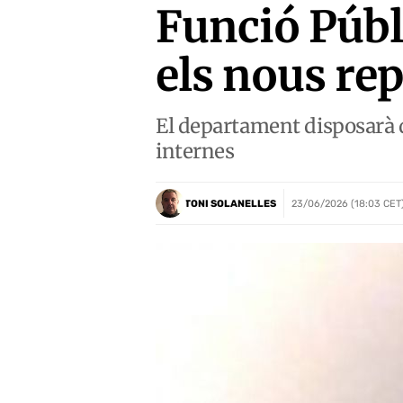
Funció Públ
els nous rep
El departament disposarà d’
internes
TONI SOLANELLES
23/06/2026 (18:03 CET