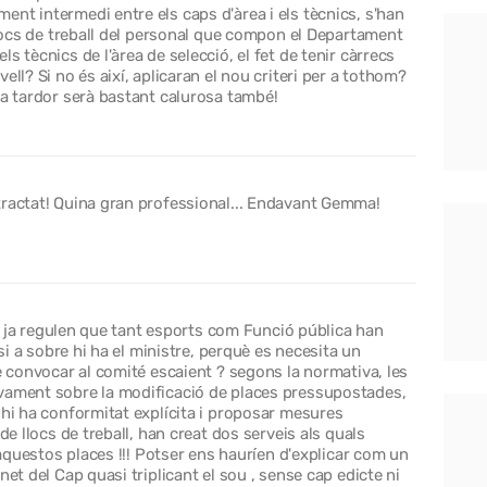
nt intermedi entre els caps d'àrea i els tècnics, s'han
 llocs de treball del personal que compon el Departament
s tècnics de l'àrea de selecció, el fet de tenir càrrecs
ell? Si no és així, aplicaran el nou criteri per a tothom?
la tardor serà bastant calurosa també!
tractat! Quina gran professional... Endavant Gemma!
ern ja regulen que tant esports com Funció pública han
 si a sobre hi ha el ministre, perquè es necesita un
e convocar al comité escaient ? segons la normativa, les
vament sobre la modificació de places pressupostades,
 hi ha conformitat explícita i proposar mesures
de llocs de treball, han creat dos serveis als quals
a aquestos places !!! Potser ens hauríen d'explicar com un
net del Cap quasi triplicant el sou , sense cap edicte ni