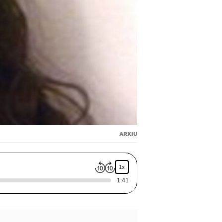
ARXIU
1x
1:41