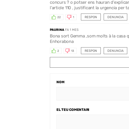
concurs ? o potser ens hauran d'explicar
l'article 110 , justificant la urgencia per
RESPON
DENUNCIA
22
1
PAURINA
FA 1 MES
Bona sort Gemma ,som molts à la casa q
Enhorabona
RESPON
DENUNCIA
2
13
NOM
EL TEU COMENTARI