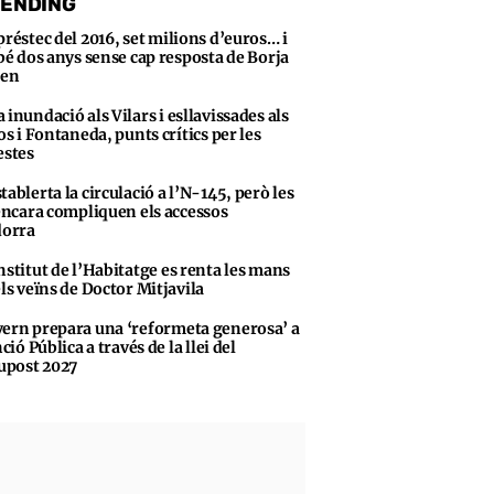
ENDING
préstec del 2016, set milions d’euros… i
bé dos anys sense cap resposta de Borja
sen
 inundació als Vilars i esllavissades als
s i Fontaneda, punts crítics per les
stes
tablerta la circulació a l’N-145, però les
encara compliquen els accessos
dorra
nstitut de l’Habitatge es renta les mans
ls veïns de Doctor Mitjavila
ern prepara una ‘reformeta generosa’ a
ció Pública a través de la llei del
upost 2027