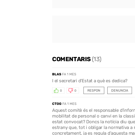
COMENTARIS
(13)
BLAS
FA 1 MES
I el secretari d'Estat a què es dedica?
RESPON
DENUNCIA
0
0
CTOG
FA 1 MES
Aquest comitè és el responsable d'inform
mobilitat de personal o canvi en la classi
estat convocat? Doncs la notícia diu que 
estrany que, tot i obligar la normativa a
concretament, ja es regula d'aquesta man