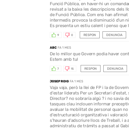
Funció Pública, en haver-hi un comandame
revisat a la baixa les descripcions dels
de Funció Pública. Com ens han afirmat el
intermedis provoca la disminució d'un niv
Es presenta un estiu calent i penso que 
RESPON
DENUNCIA
9
0
ABC
FA 1 MES
De lo millor que Govern podia haver con
Estem amb tu!
RESPON
DENUNCIA
7
15
JOSEP ROIG
FA 1 MES
Vaja vaja, però la llei de FP i la de Gov
d'estar liderats Per un Secretari d'estat,
Director? no sobraría algú ? i no savia d
tasques clau inclouen informar precepti
avaluar la mobilitat de personal quan no
d'estructuració organitzativa i valoració 
s'hauran d'adscriure llocs de Treball, i 
administratiu de trámits a passat al Gabi