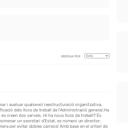
ORDENA PER
ar i avaluar qualsevol reestructuració organitzativa,
ficació dels llocs de treball de l'Administració general.Ha
es creen dos serveis. Hi ha nous llocs de treball? És
 nomenar un secretari d'Estat, es nomeni un director;
era per evitar dobles càrrecs! Amb base en el criteri de