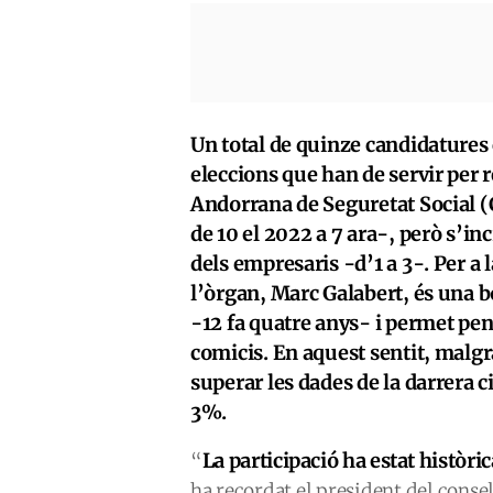
Un total de quinze candidatures 
eleccions que han de servir per 
Andorrana de Seguretat Social (C
de 10 el 2022 a 7 ara-, però s’in
dels empresaris -d’1 a 3-. Per a 
l’òrgan, Marc Galabert, és una b
-12 fa quatre anys- i permet pen
comicis. En aquest sentit, malgr
superar les dades de la darrera 
3%.
La parti
cipació ha estat històr
“
ha recordat el president del conse