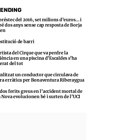
ENDING
préstec del 2016, set milions d’euros… i
bé dos anys sense cap resposta de Borja
sen
stitució de barri
rtista del Cirque que va perdre la
iència en una piscina d’Escaldes s’ha
erat del tot
alitzat un conductor que circulava de
a erràtica per Bonaventura Riberaygua
 dos ferits greus en l’accident mortal de
a Nova evolucionen bé i surten de l’UCI