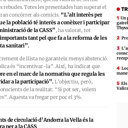
s rebudes. Totes les presentades han superat el
TR
“
L’alt interès per
odran concórrer als comicis.
Un 
e la població té interès a conèixer i participar
gaire
Thys
dministració de la CASS”
, ha valorat, tot
 importants tant pel que fa a la reforma de les
Pro
ta sanitari”.
L’a
consc
increment de llista no garanteix menys abstenció.
recup
blica és “incentivar-la”. Així, ha indicat que
Loc
re en el marc de la normativa que regula les
maner
idar a la participació”.
L’objectiu, però,
Els
Valir
nscients de la realitat: “Si pot ser, volem
es”. Aquesta va fregar per poc el 3%.
ts de circulació d’Andorra la Vella és la
ra per a la CASS