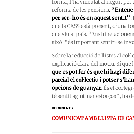
forma, l’ha vinculat al neguit per 
. “
Entenc 
reforma de les pensions
per ser-ho és en aquest sentit”
,
que la CASS està present, d’una for
que viu al país. “Ens hi relacionem
això, “és important sentir-se invo
Sobre la reducció de llistes al col·
explicació clara del motiu. Sí que 
que es pot fer és que hi hagi dife
parcial el
col·lectiu i potser s’
opcions de guanyar.
És el col·legi
té sentit aglutinar esforços”, ha d
DOCUMENTS
COMUNICAT AMB LLISTA DE CA