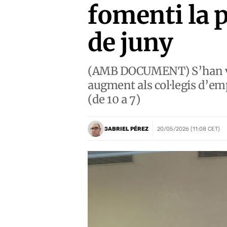
fomenti la p
de juny
(AMB DOCUMENT) S’han vali
augment als col·legis d’empre
(de 10 a 7)
GABRIEL PÉREZ
20/05/2026 (11:08 CET)