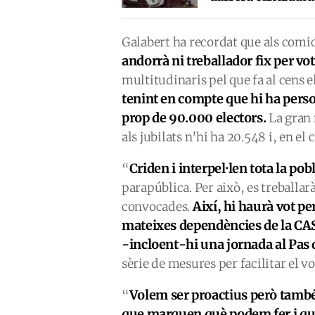
Galabert ha recordat que als comici
andorrà ni treballador fix per vo
multitudinaris pel que fa al cens e
tenint en compte que hi ha pers
prop de 90.000 electors.
La gran 
als jubilats n’hi ha 20.548 i, en el
Criden i interpel·len tota la pob
“
parapública. Per això, es treballarà
Així, hi haurà vot per
convocades.
mateixes dependències de la CAS
-incloent-hi una jornada al Pas 
sèrie de mesures per facilitar el v
Volem ser proactius però tamb
“
que marquen què podem fer i què 