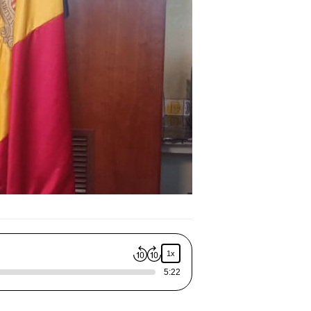
1x
5:22