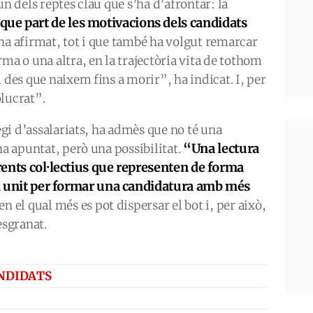
un dels reptes clau que s’ha d’afrontar: la
que part de les motivacions dels candidats
 ha afirmat, tot i que també ha volgut remarcar
ma o una altra, en la trajectòria vita de tothom
 des que naixem fins a morir”, ha indicat. I, per
lucrat”.
legi d’assalariats, ha admès que no té una
“U
na lectura
ha apuntat, però una possibilitat.
rents col·lectius que
representen
de forma
han unit per formar una candidatura amb més
 en el qual més es pot dispersar el bot i, per això,
esgranat.
NDIDATS