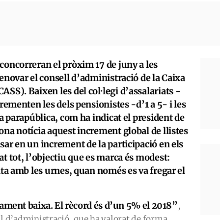
concorreran el pròxim 17 de juny a les
renovar el consell d’administració de la Caixa
ASS). Baixen les del col·legi d’assalariats -
crementen les dels pensionistes -d’1 a 5- i les
la parapública, com ha indicat el president de
ona notícia aquest increment global de llistes
sar en un increment de la participació en els
at tot, l’objectiu que es marca és modest:
cita amb les urnes, quan només es va fregar el
icament baixa. El rècord és d’un 5% el 2018”
,
ll d’administració, que ha valorat de forma