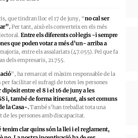
no cal ser
s, que tindran lloc el 17 de juny, “
tar”.
Per tant, això els converteix en els més
Entre els diferents col·legis -i sempre
lectoral.
ones que poden votar a més d’un- arriba a
majoria, entre els assalariats (47.055). Pel que fa
 cas dels empresaris, 21.755.
lació
”, ha remarcat el màxim responsable de la
 per facilitar el sufragi de totes les persones
 dipòsit entre el 8 i el 16 de juny a les
S i, també de forma itinerant, als set comuns
de la Casa-.
També s’han treballat tota una
ot de les persones amb discapacitat.
é tenim clar
quins són
la llei i el reglament,
no. La nostra incentivació ha de ser