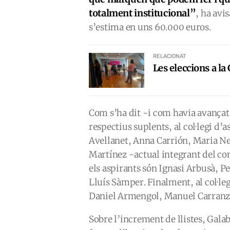
totalment institucional”
, ha avi
s’estima en uns 60.000 euros.
RELACIONAT
Les eleccions a la
Com s’ha dit -i com havia avançat 
respectius suplents, al col·legi d
Avellanet, Anna Carrión, Maria Ne
Martínez -actual integrant del con
els aspirants són Ignasi Arbusà, Pe
Lluís Sàmper. Finalment, al col·l
Daniel Armengol, Manuel Carranza 
Sobre l’increment de llistes, Galab