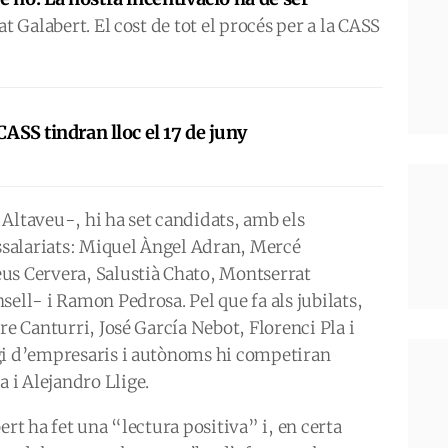
sat Galabert. El cost de tot el procés per a la CASS
 CASS tindran lloc el 17 de juny
Altaveu-, hi ha set candidats, amb els
’assalariats: Miquel Àngel Adran, Mercé
us Cervera, Salustià Chato, Montserrat
sell- i Ramon Pedrosa. Pel que fa als jubilats,
re Canturri, José García Nebot, Florenci Pla i
egi d’empresaris i autònoms hi competiran
i Alejandro Llige.
ert ha fet una “lectura positiva” i, en certa