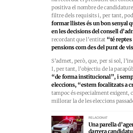
positiva el nombre de candidature
filtre dels requisits i, per tant, p
formar llistes és un bon senyal qu
en les decisions del consell d’a
“
té reptes
recordant que l’entitat
pensions com des del punt de vis
S’admet, però, que, per si sol, l’
I, per tant, l’objectiu de la parapú
“de forma institucional”, i semp
eleccions, “estem focalitzats a cr
tampoc és especialment exigent, co
millorar la de les eleccions passad
RELACIONAT
Una parella d’agen
darrera candidatu