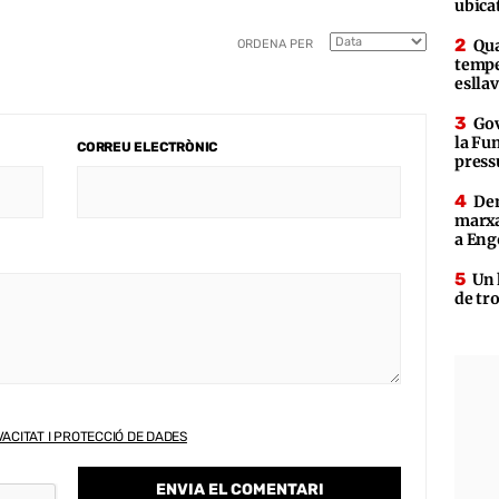
ubica
Qua
ORDENA PER
tempe
eslla
Gov
la Fun
CORREU ELECTRÒNIC
press
Den
marxa
a Eng
Un 
de tr
VACITAT I PROTECCIÓ DE DADES