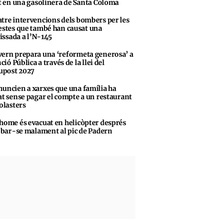
t en una gasolinera de Santa Coloma
tre intervencions dels bombers per les
stes que també han causat una
vissada a l’N-145
ern prepara una ‘reformeta generosa’ a
ció Pública a través de la llei del
upost 2027
uncien a xarxes que una família ha
t sense pagar el compte a un restaurant
olasters
home és evacuat en helicòpter després
obar-se malament al pic de Padern