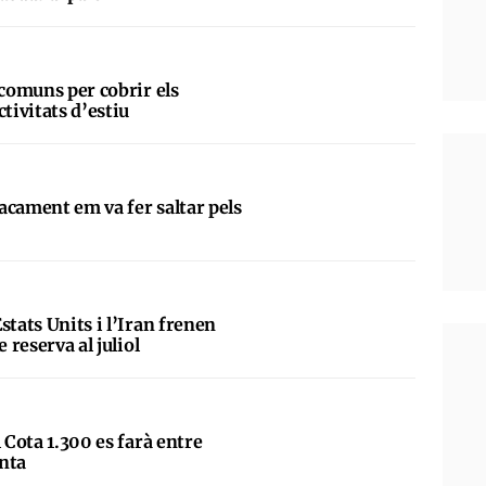
 comuns per cobrir els
ctivitats d’estiu
acament em va fer saltar pels
”
stats Units i l’Iran frenen
e reserva al juliol
l Cota 1.300 es farà entre
nta