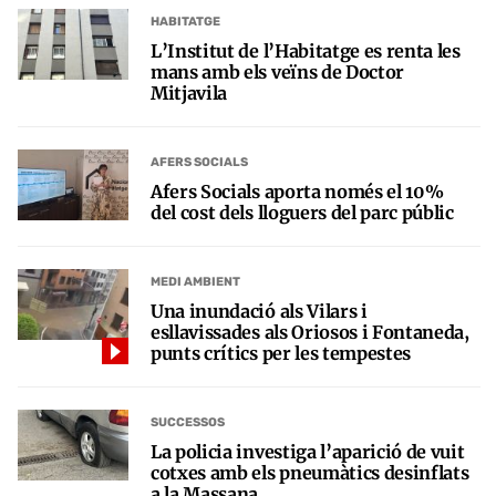
HABITATGE
L’Institut de l’Habitatge es renta les
mans amb els veïns de Doctor
Mitjavila
AFERS SOCIALS
Afers Socials aporta només el 10%
del cost dels lloguers del parc públic
MEDI AMBIENT
Una inundació als Vilars i
esllavissades als Oriosos i Fontaneda,
punts crítics per les tempestes
SUCCESSOS
La policia investiga l’aparició de vuit
cotxes amb els pneumàtics desinflats
a la Massana