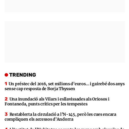
TRENDING
Un préstec del 2016, set milions d’euros… i gairebé dos anys
sense cap resposta de Borja Thyssen
Una inundació als Vilars i esllavissades als Oriosos i
Fontaneda, punts crítics per les tempestes
Restablerta la circulació a l’N-145, però les cues encara
compliquen els accessos d’Andorra