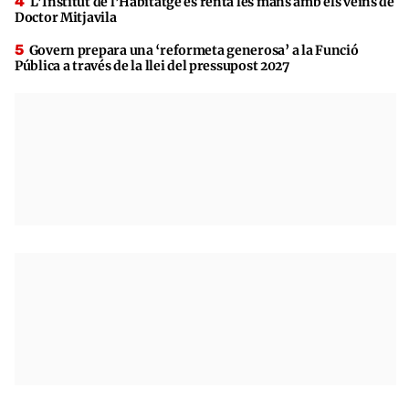
L’Institut de l’Habitatge es renta les mans amb els veïns de
Doctor Mitjavila
Govern prepara una ‘reformeta generosa’ a la Funció
Pública a través de la llei del pressupost 2027