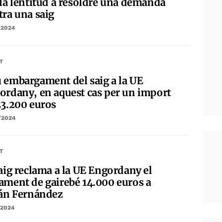
 la lentitud a resoldre una demanda
tra una saig
/2024
T
 embargament del saig a la UE
ordany, en aquest cas per un import
23.200 euros
/2024
T
saig reclama a la UE Engordany el
ament de gairebé 14.000 euros a
ián Fernández
/2024