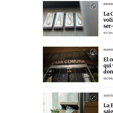
REPOR
La 
vol
ser
01/10
PARRÒ
El 
qui 
don
25/08
JUSTÍ
La B
saig