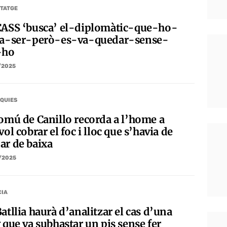
TATGE
CASS ‘busca’ el-diplomàtic-que-ho-
ia-ser-però-es-va-quedar-sense-
-ho
/2025
QUIES
comú de Canillo recorda a l’home a
vol cobrar el foc i lloc que s’havia de
ar de baixa
/2025
CIA
atllia haurà d’analitzar el cas d’una
 que va subhastar un pis sense fer