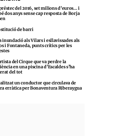
préstec del 2016, set milions d’euros… i
bé dos anys sense cap resposta de Borja
sen
stitució de barri
 inundació als Vilars i esllavissades als
os i Fontaneda, punts crítics per les
stes
rtista del Cirque que va perdre la
iència en una piscina d’Escaldes s’ha
erat del tot
alitzat un conductor que circulava de
a erràtica per Bonaventura Riberaygua