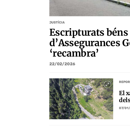
JUSTÍCIA
Escripturats bén
d’Assegurances Ge
‘recambra’
22/02/2026
REPOR
El x
del
07/01