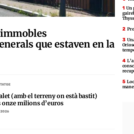
Un 
gaire
Thys
Pro
s immobles
Una
nerals que estaven en la
Orios
tempe
L’a
consc
recup
Loc
TATGE
maner
alet (amb el terreny on està bastit)
s onze milions d’euros
/2026