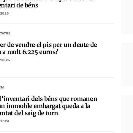
entari de béns
/2025
TATGE
er de vendre el pis per un deute de
 a molt 6.225 euros?
/2025
CIA
 l’inventari dels béns que romanen
un immoble embargat queda a la
ntat del saig de torn
/2024