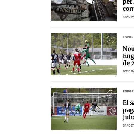
per
con
18/09
ESPOR
Nou
Eng
de 
07/08
ESPOR
El 
pag
Jul
31/07