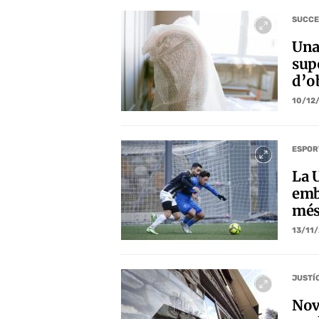
SUCCE
Una 
sup
d’o
10/12
ESPOR
La 
emb
més
13/11
JUSTÍ
Nova