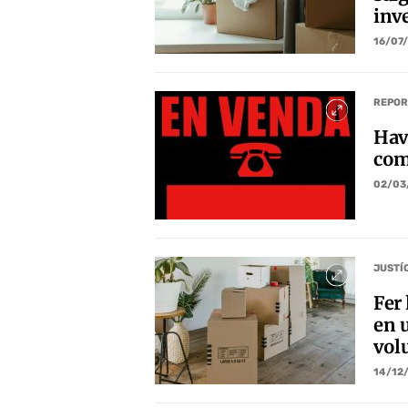
inv
16/07
REPOR
Hav
com
02/03
JUSTÍ
Fer
en 
volu
14/12