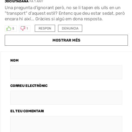
JOCIUTADANA
FA 1 ANY
Una pregunta d'ignorant però, no se li tapen els ulls en un
"transport" d'aquest estil? Entenc que deu estar sedat, però
encara hi així... Gràcies si algú em dona resposta.
RESPON
DENUNCIA
5
1
MOSTRAR MÉS
NOM
CORREU ELECTRÒNIC
EL TEU COMENTARI