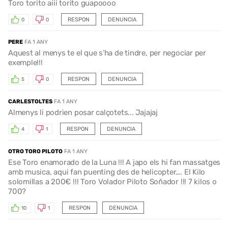
Toro torito aiii torito guapoooo
RESPON
DENUNCIA
0
0
PERE
FA 1 ANY
Aquest al menys te el que s’ha de tindre, per negociar per
exemple!!!
RESPON
DENUNCIA
5
0
CARLESTOLTES
FA 1 ANY
Almenys li podrien posar calçotets... Jajajaj
RESPON
DENUNCIA
4
1
OTRO TORO PILOTO
FA 1 ANY
Ese Toro enamorado de la Luna !!! A japo els hi fan massatges
amb musica, aqui fan puenting des de helicopter…. El Kilo
solomillas a 200€ !!! Toro Volador Piloto Soñador !!! 7 kilos o
700?
RESPON
DENUNCIA
10
1