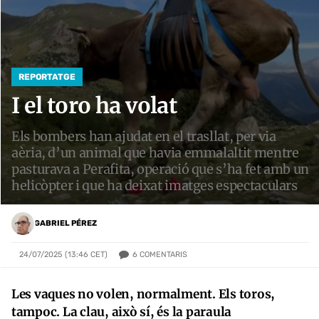
REPORTATGE
I el toro ha volat
Els bombers han ajudat en el trasllat, per via
aèria, d’un animal que havia emmalaltit mentre
pasturava a Perafita, operació que s’ha fet amb un
helicòpter i que ha deixat imatges espectaculars
GABRIEL PÉREZ
6
COMENTARIS
24/07/2025 (13:46 CET)
Les vaques no volen, normalment. Els toros,
tampoc. La clau, això sí, és la paraula