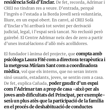
residència Solà d’Enclar.
De fet, recorda, Adrimar i
CREI no tindran res a veure. D’entrada, perquè
l’ingrés o l’estada a la Borda Jovell serà voluntària,
lliure, en un espai obert. En canvi, al CREI Solà
d’Enclar s’hi arribarà tot sovint per derivació
judicial, legal, i l’espai serà tancat. No reclusió però
gairebé. El Centre Adrimar neix des de zero a partir
d’unes instal·lacions d’allò més acollidores.
compta amb
El fundador i ànima del projecte, que
psicòloga Laura Fité com a directora terapèutica i
la metgessa Míriam Sant com a coordinadora
mèdica
, vol que els interns, que no seran intern
sinó usuaris, estadants, joves, se sentin com a casa.
poder gaudir d’un espai
De fet, explica Cañada,
com l’Adrimar tan a prop de casa -això per als
joves amb dificultats del Principat, per exemple-
serà un plus atès que la participació de la família
en el procés de deshabituació de conductes