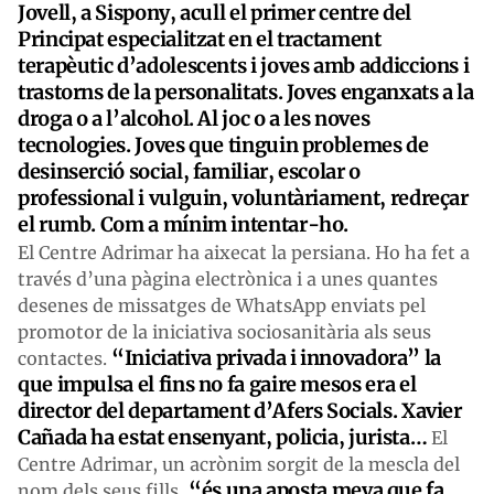
Jovell, a Sispony, acull el primer centre del
Principat especialitzat en el tractament
terapèutic d’adolescents i joves amb addiccions i
trastorns de la personalitats. Joves enganxats a la
droga o a l’alcohol. Al joc o a les noves
tecnologies. Joves que tinguin problemes de
desinserció social, familiar, escolar o
professional i vulguin, voluntàriament, redreçar
el rumb. Com a mínim intentar-ho.
El Centre Adrimar ha aixecat la persiana. Ho ha fet a
través d’una pàgina electrònica i a unes quantes
desenes de missatges de WhatsApp enviats pel
promotor de la iniciativa sociosanitària als seus
“Iniciativa privada i innovadora” la
contactes.
que impulsa el fins no fa gaire mesos era el
director del departament d’Afers Socials. Xavier
Cañada ha estat ensenyant, policia, jurista…
El
Centre Adrimar, un acrònim sorgit de la mescla del
“és una aposta meva que fa
nom dels seus fills,