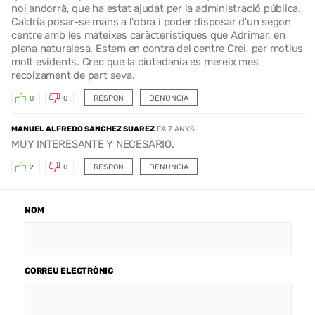
noi andorrà, que ha estat ajudat per la administració pública.
Caldría posar-se mans a l'obra i poder disposar d'un segon
centre amb les mateixes caràcteristiques que Adrimar, en
plena naturalesa. Estem en contra del centre Crei, per motius
molt evidents. Crec que la ciutadania es mereix mes
recolzament de part seva.
RESPON
DENUNCIA
0
0
MANUEL ALFREDO SANCHEZ SUAREZ
FA 7 ANYS
MUY INTERESANTE Y NECESARIO.
RESPON
DENUNCIA
2
0
NOM
CORREU ELECTRÒNIC