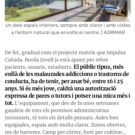
Un dels espais interiors, sempre amb claror i amb vistes
a l'entorn natural que envolta el centre. | ADRIMAR
De fet, gradual com el projecte mateix que impulsa
Cañada. Borda Jovell ja està apunt per rebre
El públic tipus, més
pacients, usuaris, estadants.
enllà de les malaurades addiccions o trastorns de
conducta, ha de tenir, per anar bé, entre 16 i 25
anys. Si és més jove, caldrà una autorització
expressa de pares o tutors i potser una mica més i
tot.
L’equipament, que des de fa unes setmanes
gaudeix de tots els permisos administratius
necessaris, té tots els detalls pensats. Aules ben
equipades, espais amb molta claror. Zones obertes,
res de barreres. Camp per córrer, hort per cultivar…