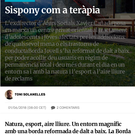
Sispony com a teràpia
L’exdirector d’Afers Socials Xavier Cañada posa
en marxa un centre privat orientat al tractament
d’adolescents i joves afectats per les addiccions
de qualssevol mena o els trastorns de
conductaBorda Jovell s’ha reformat de dalt a baix
per poder acollir deu usuaris en règim de
permanència total i deu més durant el dia en un
entorn sa i amb la natura i l’esport a l’aire lliure
de reclams
TONI SOLANELLES
2
COMENTARIS
01/06/2018 (08:00 CET)
Natura, esport, aire lliure. Un entorn magnífic
amb una borda reformada de dalt a baix. La Borda