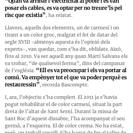
“Quan va arribar l’electricitat al poble i es van
posar els cables, es va optar per no treure’ls pel
risc que existia”
, ha relatat.
Llavors, aquells dos elements, un de carmesí i un
tirant a un color groc, malgrat el fet de datar del
segle XVIII -almenys aquesta és l’opinió dels
experts-, van quedar, com s’ha dit, oblidats. Això,
fins al 2010. Va ser aquell any quan Martí Salvans els
va trobar, “de qualsevol forma”, dins del campanar
“Ell es va preocupar i els va portar al
de l’església.
comú. Va empènyer tot el que va poder perquè es
restauressin”
, recorda Bascompte.
I, ara, l’objectiu s’ha complert. El 2011 ja s’havia
pogut rehabilitar el de color carmesí, situat la part
dreta de l’altar de Sant Serni. Durant la missa de
Sant Roc d’aquest dissabte, l’ha acompanyat el seu
germà, a l’esquerra. El de color crema. No ha estat,
però, un treball senzill. S’ha hagut de fer al taller de