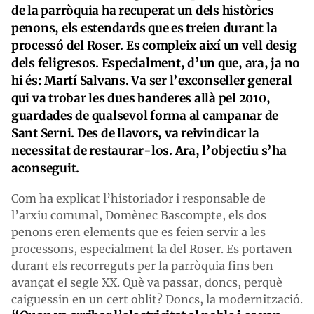
de la parròquia ha recuperat un dels històrics
penons, els estendards que es treien durant la
processó del Roser. Es compleix així un vell desig
dels feligresos. Especialment, d’un que, ara, ja no
hi és: Martí Salvans. Va ser l’exconseller general
qui va trobar les dues banderes allà pel 2010,
guardades de qualsevol forma al campanar de
Sant Serni. Des de llavors, va reivindicar la
necessitat de restaurar-los. Ara, l’objectiu s’ha
aconseguit.
Com ha explicat l’historiador i responsable de
l’arxiu comunal, Domènec Bascompte, els dos
penons eren elements que es feien servir a les
processons, especialment la del Roser. Es portaven
durant els recorreguts per la parròquia fins ben
avançat el segle XX. Què va passar, doncs, perquè
caiguessin en un cert oblit? Doncs, la modernització.