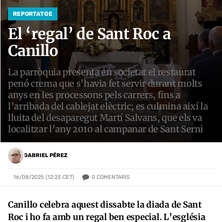
REPORTATGE
El ‘regal’ de Sant Roc a
Canillo
La parròquia presenta en societat el restaurat
penó crema que s’havia fet servir durant molts
anys en les processons pels carrers, fins a
l’arribada del cablejat elèctric; es culmina així la
lluita del desaparegut Martí Salvans, que els va
localitzar l’any 2010 al campanar de Sant Serni
GABRIEL PÉREZ
0
COMENTARIS
16/08/2025 (12:23 CET)
Canillo celebra aquest dissabte la diada de Sant
Roc i ho fa amb un regal ben especial. L’església