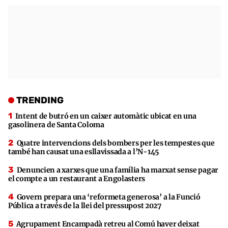
TRENDING
Intent de butró en un caixer automàtic ubicat en una
gasolinera de Santa Coloma
Quatre intervencions dels bombers per les tempestes que
també han causat una esllavissada a l’N-145
Denuncien a xarxes que una família ha marxat sense pagar
el compte a un restaurant a Engolasters
Govern prepara una ‘reformeta generosa’ a la Funció
Pública a través de la llei del pressupost 2027
Agrupament Encampadà retreu al Comú haver deixat