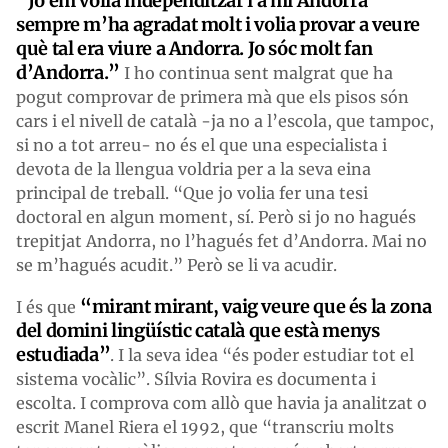
“Jo em volia independitzar i a mi Andorra
sempre m’ha agradat molt i volia provar a veure
què tal era viure a Andorra. Jo sóc molt fan
d’Andorra.”
I ho continua sent malgrat que ha
pogut comprovar de primera mà que els pisos són
cars i el nivell de català -ja no a l’escola, que tampoc,
si no a tot arreu- no és el que una especialista i
devota de la llengua voldria per a la seva eina
principal de treball. “Que jo volia fer una tesi
doctoral en algun moment, sí. Però si jo no hagués
trepitjat Andorra, no l’hagués fet d’Andorra. Mai no
se m’hagués acudit.” Però se li va acudir.
“mirant mirant, vaig veure que és la zona
I és que
del domini lingüístic català que està menys
estudiada”
. I la seva idea “és poder estudiar tot el
sistema vocàlic”. Sílvia Rovira es documenta i
escolta. I comprova com allò que havia ja analitzat o
escrit Manel Riera el 1992, que “transcriu molts