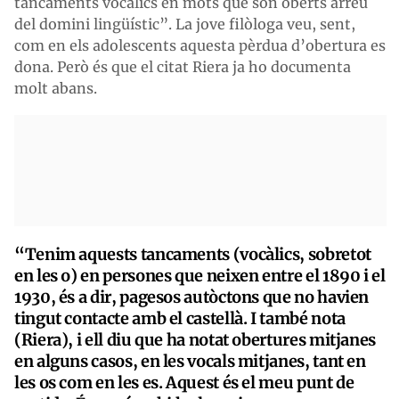
tancaments vocàlics en mots que són oberts arreu
del domini lingüístic”. La jove filòloga veu, sent,
com en els adolescents aquesta pèrdua d’obertura es
dona. Però és que el citat Riera ja ho documenta
molt abans.
“Tenim aquests tancaments (vocàlics, sobretot
en les o) en persones que neixen entre el 1890 i el
1930, és a dir, pagesos autòctons que no havien
tingut contacte amb el castellà. I també nota
(Riera), i ell diu que ha notat obertures mitjanes
en alguns casos, en les vocals mitjanes, tant en
les os com en les es. Aquest és el meu punt de