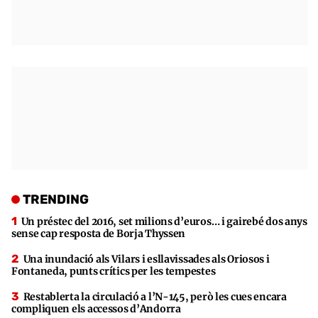
TRENDING
Un préstec del 2016, set milions d’euros… i gairebé dos anys
sense cap resposta de Borja Thyssen
Una inundació als Vilars i esllavissades als Oriosos i
Fontaneda, punts crítics per les tempestes
Restablerta la circulació a l’N-145, però les cues encara
compliquen els accessos d’Andorra