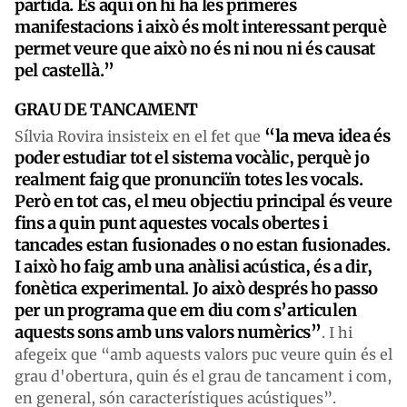
partida. És aquí on hi ha les primeres
manifestacions i això és molt interessant perquè
permet veure que això no és ni nou ni és causat
pel castellà.”
GRAU DE TANCAMENT
“la meva idea és
Sílvia Rovira insisteix en el fet que
poder estudiar tot el sistema vocàlic, perquè jo
realment faig que pronunciïn totes les vocals.
Però en tot cas, el meu objectiu principal és veure
fins a quin punt aquestes vocals obertes i
tancades estan fusionades o no estan fusionades.
I això ho faig amb una anàlisi acústica, és a dir,
fonètica experimental. Jo això després ho passo
per un programa que em diu com s’articulen
aquests sons amb uns valors numèrics”
. I hi
afegeix que “amb aquests valors puc veure quin és el
grau d'obertura, quin és el grau de tancament i com,
en general, són característiques acústiques”.