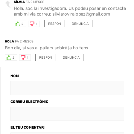
SÍLVIA
FA 2 MESOS
Hola, soc la investigadora. Us podeu posar en contacte
amb mi via correu: silviaroviralopez@gmail.com
RESPON
DENUNCIA
2
1
HOLA
FA 2 MESOS
Bon dia, si vas al pallars sobirà ja ho tens
RESPON
DENUNCIA
2
1
NOM
CORREU ELECTRÒNIC
EL TEU COMENTARI