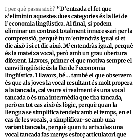
“D’entrada el fet que
I per què passa això?
s'eliminin aquestes dues categories és la llei de
l’economia lingüística. Al final, si podem
eliminar un contrast totalment innecessari per la
comprensió, perquè tu m’entendràs igual si et
dic això i si et dic aixó. M’entendràs igual, perquè
és la mateixa vocal, però amb un grau obertura
diferent. Llavors, primer el que motiva sempre el
canvi lingüístic és la llei de l’economia
lingüística. I llavors, bé… també el que observem
és que als joves la vocal resultant és molt propera
a la tancada, cal veure si realment és una vocal
tancada o és una intermèdia que tira tancada,
però en tot cas això és lògic, perquè quan la
llengua se simplifica tendeix amb el temps, en el
cas de les vocals, a simplificar-se amb una
variant tancada, perquè quan tu articules una
vocal tancada fas menys esforç articulatori que