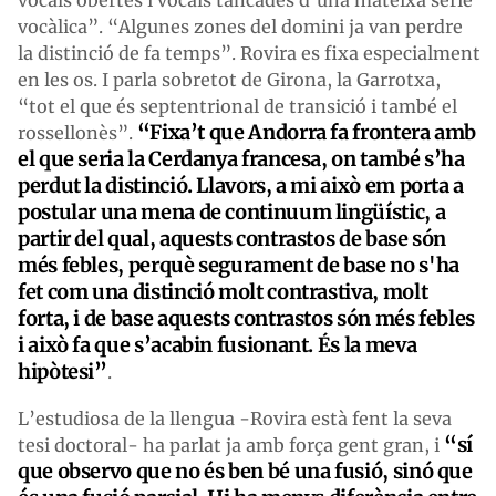
vocals obertes i vocals tancades d’una mateixa sèrie
vocàlica”. “Algunes zones del domini ja van perdre
la distinció de fa temps”. Rovira es fixa especialment
en les os. I parla sobretot de Girona, la Garrotxa,
“tot el que és septentrional de transició i també el
“Fixa’t que Andorra fa frontera amb
rossellonès”.
el que seria la Cerdanya francesa, on també s’ha
perdut la distinció. Llavors, a mi això em porta a
postular una mena de continuum lingüístic, a
partir del qual, aquests contrastos de base són
més febles, perquè segurament de base no s'ha
fet com una distinció molt contrastiva, molt
forta, i de base aquests contrastos són més febles
i això fa que s’acabin fusionant. És la meva
hipòtesi”
.
L’estudiosa de la llengua -Rovira està fent la seva
“sí
tesi doctoral- ha parlat ja amb força gent gran, i
que observo que no és ben bé una fusió, sinó que