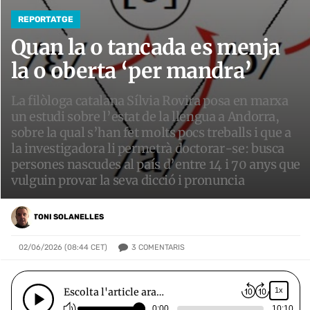
REPORTATGE
Quan la o tancada es menja
la o oberta ‘per mandra’
La filòloga catalana Sílvia Rovira posa en marxa
un estudi sobre l’estat de la llengua a Andorra,
sobre la qual s’han fet molts pocs treballs i que a
la investigadora li permetrà doctorar-se: busca
persones nascudes al país d’entre 14 i 70 anys que
vulguin provar la seva dicció i pronuncia
TONI SOLANELLES
3
COMENTARIS
02/06/2026 (08:44 CET)
Escolta l'article ara…
1x
0:00
10:10