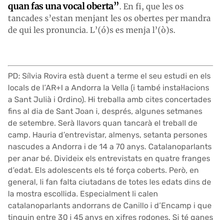
quan fas una vocal oberta”
. En fi, que les os
tancades s’estan menjant les os obertes per mandra
de qui les pronuncia. L’(ó)s es menja l’(ò)s.
PD: Sílvia Rovira està duent a terme el seu estudi en els
locals de l’AR+I a Andorra la Vella (i també instal·lacions
a Sant Julià i Ordino). Hi treballa amb cites concertades
fins al dia de Sant Joan i, després, algunes setmanes
de setembre. Serà llavors quan tancarà el treball de
camp. Hauria d’entrevistar, almenys, setanta persones
nascudes a Andorra i de 14 a 70 anys. Catalanoparlants
per anar bé. Divideix els entrevistats en quatre franges
d’edat. Els adolescents els té força coberts. Però, en
general, li fan falta ciutadans de totes les edats dins de
la mostra escollida. Especialment li calen
catalanoparlants andorrans de Canillo i d’Encamp i que
tinguin entre 30 i 45 anys en xifres rodones. Si té ganes