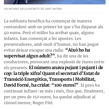
UN INSTANT DELS ENCANTS DE SANT ANTONI.
La subhasta benèfica ha començat de manera
contundent amb un primer lot que s’ha disparat als
40 euros. Però el millor ha arribat quan, alguns
infants, han començat a fer apostes. Les
presentadores, amb molt d’humor, no han pogut
“Això ho ha
evitar deixar escapar una rialla:
supervisat algun adult?”
, ha dit una de les
conductores, provocant una explosió de riures entre
El número anava pujant i pujant i de
els presents.
cop: la triple xifra! Quant el secretari d’Estat de
Transició Energètica, Transports i Mobilitat,
David Forné, ha cridat: “100 euros!”
. El preu ha
continuat inflant-se més i més, fins que, finalment,
per un preu de 150 euros, ha quedat adjudicat al
cònsol menor, Roger Fité.