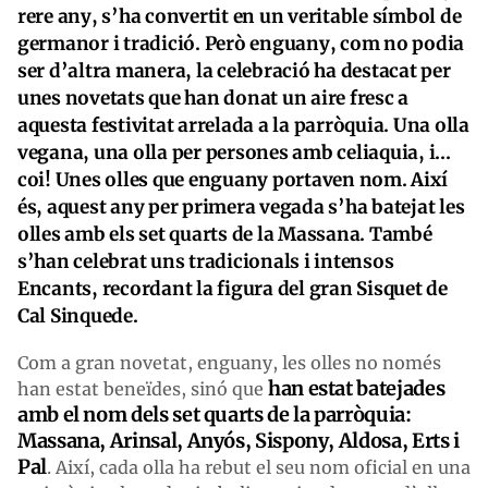
rere any, s’ha convertit en un veritable símbol de
germanor i tradició. Però enguany, com no podia
ser d’altra manera, la celebració ha destacat per
unes novetats que han donat un aire fresc a
aquesta festivitat arrelada a la parròquia. Una olla
vegana, una olla per persones amb celiaquia, i...
coi! Unes olles que enguany portaven nom. Així
és, aquest any per primera vegada s’ha batejat les
olles amb els set quarts de la Massana. També
s’han celebrat uns tradicionals i intensos
Encants, recordant la figura del gran Sisquet de
Cal Sinquede.
Com a gran novetat, enguany, les olles no només
han estat batejades
han estat beneïdes, sinó que
amb el nom dels set quarts de la parròquia:
Massana, Arinsal, Anyós, Sispony, Aldosa, Erts i
Pal
. Així, cada olla ha rebut el seu nom oficial en una