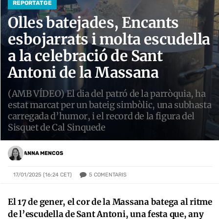
REPORTATGE
Olles batejades, Encants
esbojarrats i molta escudella
a la celebració de Sant
Antoni de la Massana
(AMB VÍDEO) El dia del patró de la parròquia, ha
estat marcat per un bateig simbòlic, una subhasta
carregada d’humor, i el record de la figura del
Sisquet de Cal Sinquede
ANNA MENCOS
5
COMENTARIS
17/01/2025 (16:24 CET)
El 17 de gener, el cor de la Massana batega al ritme
de l’escudella de Sant Antoni, una festa que, any