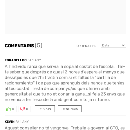
(5)
COMENTARIS
ORDENA PER
FORADELLOC
FA 1 ANY
A l'individu ranci que servia la sopa al costat de l'escola... fer-
te saber que després de quasi 2 hores d'espera el menys que
dessitjes es que t'hi tractin com si et faltés la "cartilla de
racionamiento" i de pas que aprenguis dels nanos que tenies
al teu costat i resta de companys/es que oferien amb
generositat el que tu no et donar la gana...si feia 23 anys que
no venia a fer l'escudella amb gent com tu ja ni torno.
RESPON
DENUNCIA
0
0
KEVIN
FA 1 ANY
Aquest conseller no té vergonya. Treballa a govern al CTO, es