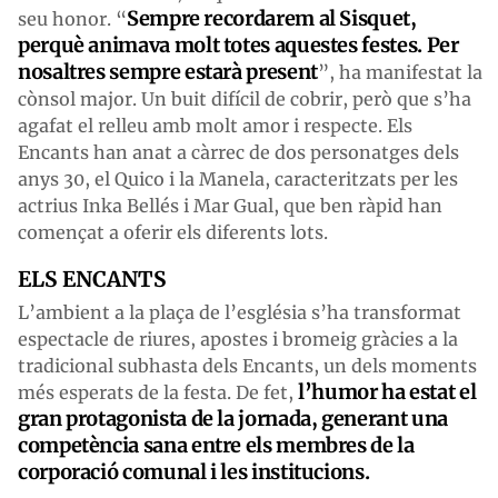
Sempre recordarem al Sisquet,
seu honor. “
perquè animava molt totes aquestes festes. Per
nosaltres sempre estarà present
”, ha manifestat la
cònsol major. Un buit difícil de cobrir, però que s’ha
agafat el relleu amb molt amor i respecte. Els
Encants han anat a càrrec de dos personatges dels
anys 30, el Quico i la Manela, caracteritzats per les
actrius Inka Bellés i Mar Gual, que ben ràpid han
començat a oferir els diferents lots.
ELS ENCANTS
L’ambient a la plaça de l’església s’ha transformat
espectacle de riures, apostes i bromeig gràcies a la
tradicional subhasta dels Encants, un dels moments
l’humor ha estat el
més esperats de la festa. De fet,
gran protagonista de la jornada, generant una
competència sana entre els membres de la
corporació comunal i les institucions.