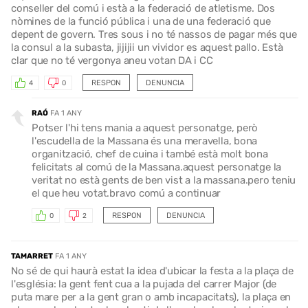
conseller del comú i està a la federació de atletisme. Dos
nòmines de la funció pública i una de una federació que
depent de govern. Tres sous i no té nassos de pagar més que
la consul a la subasta, jijijii un vividor es aquest pallo. Està
clar que no té vergonya aneu votan DA i CC
RESPON
DENUNCIA
4
0
RAÓ
FA 1 ANY
Potser l'hi tens mania a aquest personatge, però
l'escudella de la Massana és una meravella, bona
organització, chef de cuina i també està molt bona
felicitats al comú de la Massana.aquest personatge la
veritat no està gents de ben vist a la massana.pero teniu
el que heu votat.bravo comú a continuar
RESPON
DENUNCIA
0
2
TAMARRET
FA 1 ANY
No sé de qui haurà estat la idea d'ubicar la festa a la plaça de
l'església: la gent fent cua a la pujada del carrer Major (de
puta mare per a la gent gran o amb incapacitats), la plaça en