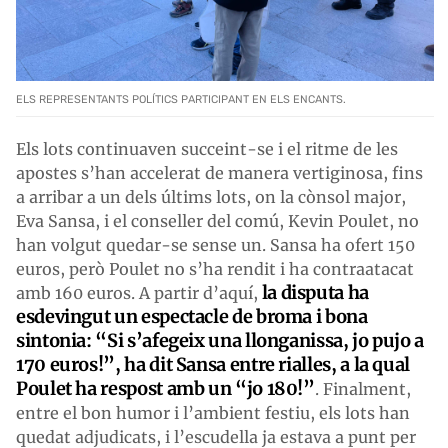
ELS REPRESENTANTS POLÍTICS PARTICIPANT EN ELS ENCANTS.
Els lots continuaven succeint-se i el ritme de les
apostes s’han accelerat de manera vertiginosa, fins
a arribar a un dels últims lots, on la cònsol major,
Eva Sansa, i el conseller del comú, Kevin Poulet, no
han volgut quedar-se sense un. Sansa ha ofert 150
euros, però Poulet no s’ha rendit i ha contraatacat
la disputa ha
amb 160 euros. A partir d’aquí,
esdevingut un espectacle de broma i bona
sintonia: “Si s’afegeix una llonganissa, jo pujo a
170 euros!”, ha dit Sansa entre rialles, a la qual
Poulet ha respost amb un “jo 180!”
. Finalment,
entre el bon humor i l’ambient festiu, els lots han
quedat adjudicats, i l’escudella ja estava a punt per