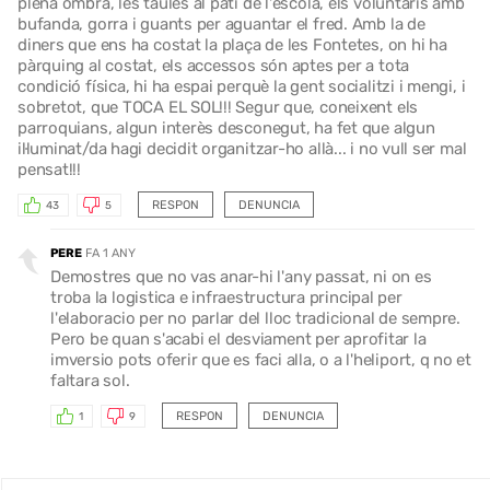
plena ombra, les taules al pati de l'escola, els voluntaris amb
bufanda, gorra i guants per aguantar el fred. Amb la de
diners que ens ha costat la plaça de les Fontetes, on hi ha
pàrquing al costat, els accessos són aptes per a tota
condició física, hi ha espai perquè la gent socialitzi i mengi, i
sobretot, que TOCA EL SOL!!! Segur que, coneixent els
parroquians, algun interès desconegut, ha fet que algun
il·luminat/da hagi decidit organitzar-ho allà... i no vull ser mal
pensat!!!
RESPON
DENUNCIA
43
5
PERE
FA 1 ANY
Demostres que no vas anar-hi l'any passat, ni on es
troba la logistica e infraestructura principal per
l'elaboracio per no parlar del lloc tradicional de sempre.
Pero be quan s'acabi el desviament per aprofitar la
imversio pots oferir que es faci alla, o a l'heliport, q no et
faltara sol.
RESPON
DENUNCIA
1
9