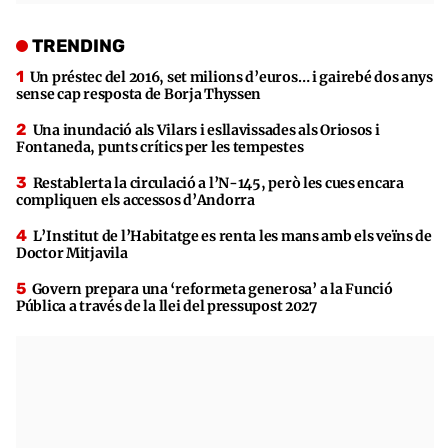
TRENDING
Un préstec del 2016, set milions d’euros… i gairebé dos anys
sense cap resposta de Borja Thyssen
Una inundació als Vilars i esllavissades als Oriosos i
Fontaneda, punts crítics per les tempestes
Restablerta la circulació a l’N-145, però les cues encara
compliquen els accessos d’Andorra
L’Institut de l’Habitatge es renta les mans amb els veïns de
Doctor Mitjavila
Govern prepara una ‘reformeta generosa’ a la Funció
Pública a través de la llei del pressupost 2027