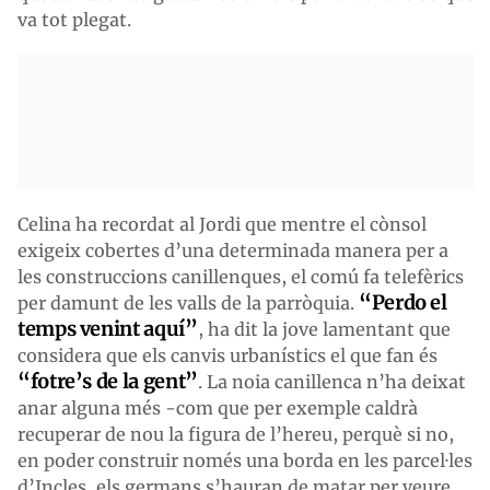
va tot plegat.
Celina ha recordat al Jordi que mentre el cònsol
exigeix cobertes d’una determinada manera per a
les construccions canillenques, el comú fa telefèrics
“Perdo el
per damunt de les valls de la parròquia.
temps venint aquí”
, ha dit la jove lamentant que
considera que els canvis urbanístics el que fan és
“fotre’s de la gent”
. La noia canillenca n’ha deixat
anar alguna més -com que per exemple caldrà
recuperar de nou la figura de l’hereu, perquè si no,
en poder construir només una borda en les parcel·les
d’Incles, els germans s’hauran de matar per veure