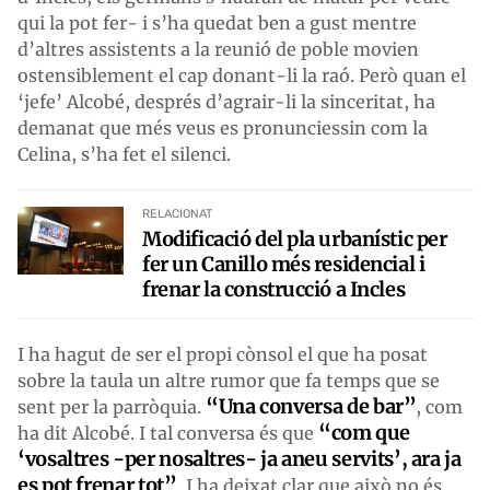
qui la pot fer- i s’ha quedat ben a gust mentre
d’altres assistents a la reunió de poble movien
ostensiblement el cap donant-li la raó. Però quan el
‘jefe’ Alcobé, després d’agrair-li la sinceritat, ha
demanat que més veus es pronunciessin com la
Celina, s’ha fet el silenci.
RELACIONAT
Modificació del pla urbanístic per
fer un Canillo més residencial i
frenar la construcció a Incles
I ha hagut de ser el propi cònsol el que ha posat
sobre la taula un altre rumor que fa temps que se
“Una conversa de bar”
sent per la parròquia.
, com
“com que
ha dit Alcobé. I tal conversa és que
‘vosaltres -per nosaltres- ja aneu servits’, ara ja
es pot frenar tot”
. I ha deixat clar que això no és