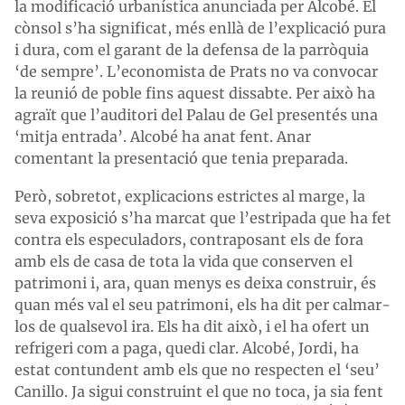
la modificació urbanística anunciada per Alcobé. El
cònsol s’ha significat, més enllà de l’explicació pura
i dura, com el garant de la defensa de la parròquia
‘de sempre’. L’economista de Prats no va convocar
la reunió de poble fins aquest dissabte. Per això ha
agraït que l’auditori del Palau de Gel presentés una
‘mitja entrada’. Alcobé ha anat fent. Anar
comentant la presentació que tenia preparada.
Però, sobretot, explicacions estrictes al marge, la
seva exposició s’ha marcat que l’estripada que ha fet
contra els especuladors, contraposant els de fora
amb els de casa de tota la vida que conserven el
patrimoni i, ara, quan menys es deixa construir, és
quan més val el seu patrimoni, els ha dit per calmar-
los de qualsevol ira. Els ha dit això, i el ha ofert un
refrigeri com a paga, quedi clar. Alcobé, Jordi, ha
estat contundent amb els que no respecten el ‘seu’
Canillo. Ja sigui construint el que no toca, ja sia fent