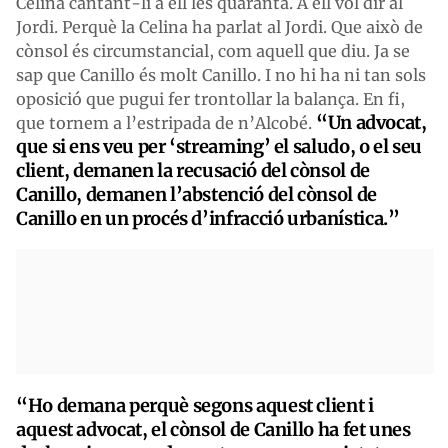
Celina cantant-li a ell les quaranta. A ell vol dir al
Jordi. Perquè la Celina ha parlat al Jordi. Que això de
cònsol és circumstancial, com aquell que diu. Ja se
sap que Canillo és molt Canillo. I no hi ha ni tan sols
oposició que pugui fer trontollar la balança. En fi,
“Un advocat,
que tornem a l’estripada de n’Alcobé.
que si ens veu per ‘streaming’ el saludo, o el seu
client, demanen la recusació del cònsol de
Canillo, demanen l’abstenció del cònsol de
Canillo en un procés d’infracció urbanística.”
“Ho demana perquè segons aquest client i
aquest advocat, el cònsol de Canillo ha fet unes