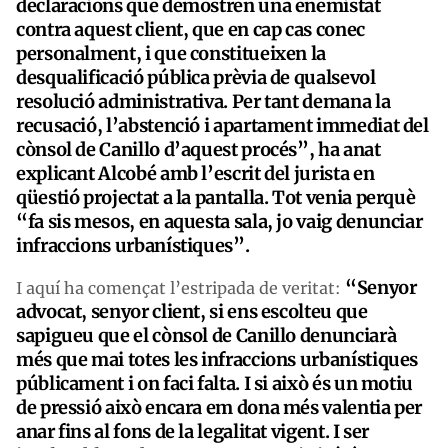
declaracions que demostren una enemistat
contra aquest client, que en cap cas conec
personalment, i que constitueixen la
desqualificació pública prèvia de qualsevol
resolució administrativa. Per tant demana la
recusació, l’abstenció i apartament immediat del
cònsol de Canillo d’aquest procés”, ha anat
explicant Alcobé amb l’escrit del jurista en
qüestió projectat a la pantalla. Tot venia perquè
“fa sis mesos, en aquesta sala, jo vaig denunciar
infraccions urbanístiques”.
“Senyor
I aquí ha començat l’estripada de veritat:
advocat, senyor client, si ens escolteu que
sapigueu que el cònsol de Canillo denunciarà
més que mai totes les infraccions urbanístiques
públicament i on faci falta. I si això és un motiu
de pressió això encara em dona més valentia per
anar fins al fons de la legalitat vigent. I ser