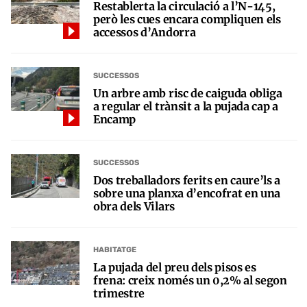
Restablerta la circulació a l’N-145,
però les cues encara compliquen els
accessos d’Andorra
SUCCESSOS
Un arbre amb risc de caiguda obliga
a regular el trànsit a la pujada cap a
Encamp
SUCCESSOS
Dos treballadors ferits en caure’ls a
sobre una planxa d’encofrat en una
obra dels Vilars
HABITATGE
La pujada del preu dels pisos es
frena: creix només un 0,2% al segon
trimestre