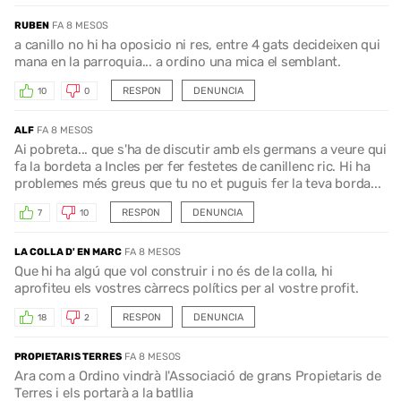
RUBEN
FA 8 MESOS
a canillo no hi ha oposicio ni res, entre 4 gats decideixen qui
mana en la parroquia... a ordino una mica el semblant.
RESPON
DENUNCIA
10
0
ALF
FA 8 MESOS
Ai pobreta... que s'ha de discutir amb els germans a veure qui
fa la bordeta a Incles per fer festetes de canillenc ric. Hi ha
problemes més greus que tu no et puguis fer la teva borda...
RESPON
DENUNCIA
7
10
LA COLLA D' EN MARC
FA 8 MESOS
Que hi ha algú que vol construir i no és de la colla, hi
aprofiteu els vostres càrrecs polítics per al vostre profit.
RESPON
DENUNCIA
18
2
PROPIETARIS TERRES
FA 8 MESOS
Ara com a Ordino vindrà l'Associació de grans Propietaris de
Terres i els portarà a la batllia