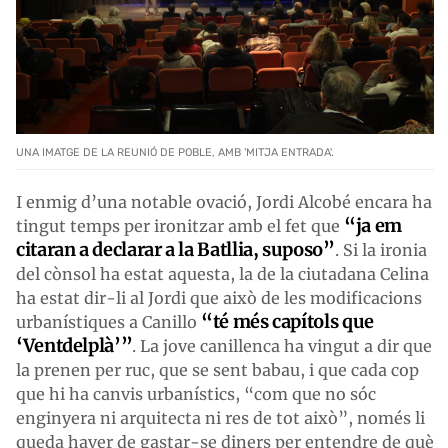
UNA IMATGE DE LA REUNIÓ DE POBLE, AMB 'MITJA ENTRADA'.
I enmig d’una notable ovació, Jordi Alcobé encara ha
“ja em
tingut temps per ironitzar amb el fet que
citaran a declarar a la Batllia, suposo”
. Si la ironia
del cònsol ha estat aquesta, la de la ciutadana Celina
ha estat dir-li al Jordi que això de les modificacions
“té més capítols que
urbanístiques a Canillo
‘Ventdelplà’”
. La jove canillenca ha vingut a dir que
la prenen per ruc, que se sent babau, i que cada cop
que hi ha canvis urbanístics, “com que no sóc
enginyera ni arquitecta ni res de tot això”, només li
queda haver de gastar-se diners per entendre de què