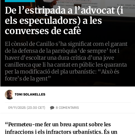
De l’estripada a l’advocat (i
els especuladors) a les
converses de cafè
El cònsol de Canillo s’ha significat com el garant
de la defensa de la parròquia ‘de sempre’ tot i
haver d’escoltar una dura crítica d’una jove
canillenca que li ha cantat en públic les quaranta
per la modificació del pla urbanístic: “Això és
fotre’s de la gent”
TONI SOLANELLES
8
COMENTARIS
09/11/2025 (23:30 CET)
“Permeteu-me fer un breu apunt sobre les
infraccions i els infractors urbanístics. És un