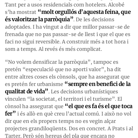
Tant per a usos residencials com hotelers. Alcobé
“molt orgullós d’aquesta feina, que
s’ha mostrat
és valoritzar la parròquia”
. De les decisions
adoptades. I ha vingut a dir que millor passar-se de
frenada que no pas passar-se de llest i que el que es
faci no sigui reversible. A construir més a tot hora i
som a temps. Al revés és més complicat.
“No volem densificar la parròquia”, tampoc es
pretén “especulació que no aporti valor”, ha dit
entre altres coses els cònsols, que ha assegurat que
“sempre en benefici de la
es pretén fer urbanisme
qualitat de vida”
. Les decisions urbanístiques
vinculen “la societat, el territori i el turisme”. El
“el que es fa és el que toca
cònsol ha assegurat que
fer”
i és allò en què creu l’actual comú. I això no vol
dir que en els propers temps no es vegin alçar
projectes grandiloqüents. Dos en concret. A Prats i al
Tarter. Però són hereus del pla que encara no