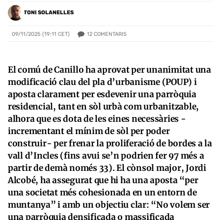
TONI SOLANELLES
12
COMENTARIS
09/11/2025 (19:11 CET)
El comú de Canillo ha aprovat per unanimitat una
modificació clau del pla d’urbanisme (POUP) i
aposta clarament per esdevenir una parròquia
residencial, tant en sòl urbà com urbanitzable,
alhora que es dota de les eines necessàries -
incrementant el mínim de sòl per poder
construir- per frenar la proliferació de bordes a la
vall d’Incles (fins avui se’n podrien fer 97 més a
partir de demà només 33). El cònsol major, Jordi
Alcobé, ha assegurat que hi ha una aposta “per
una societat més cohesionada en un entorn de
muntanya” i amb un objectiu clar: “No volem ser
una parròquia densificada o massificada