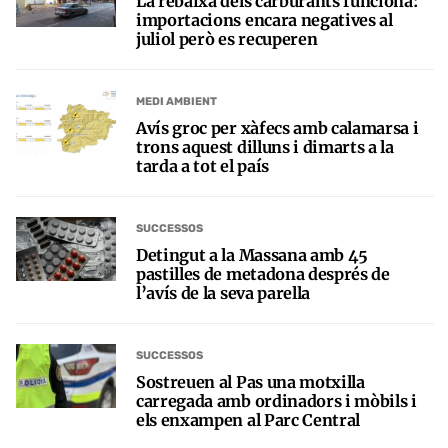
La rebaixa dels carburants funciona:
importacions encara negatives al
juliol però es recuperen
MEDI AMBIENT
Avís groc per xàfecs amb calamarsa i
trons aquest dilluns i dimarts a la
tarda a tot el país
SUCCESSOS
Detingut a la Massana amb 45
pastilles de metadona després de
l’avís de la seva parella
SUCCESSOS
Sostreuen al Pas una motxilla
carregada amb ordinadors i mòbils i
els enxampen al Parc Central