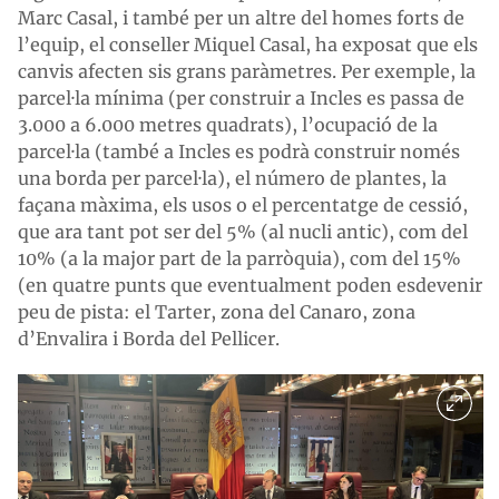
Marc Casal, i també per un altre del homes forts de
l’equip, el conseller Miquel Casal, ha exposat que els
canvis afecten sis grans paràmetres. Per exemple, la
parcel·la mínima (per construir a Incles es passa de
3.000 a 6.000 metres quadrats), l’ocupació de la
parcel·la (també a Incles es podrà construir només
una borda per parcel·la), el número de plantes, la
façana màxima, els usos o el percentatge de cessió,
que ara tant pot ser del 5% (al nucli antic), com del
10% (a la major part de la parròquia), com del 15%
(en quatre punts que eventualment poden esdevenir
peu de pista: el Tarter, zona del Canaro, zona
d’Envalira i Borda del Pellicer.