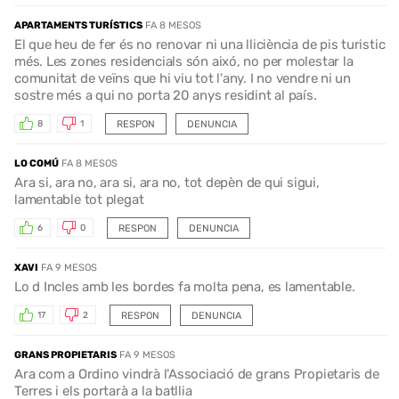
APARTAMENTS TURÍSTICS
FA 8 MESOS
El que heu de fer és no renovar ni una lliciència de pis turistic
més. Les zones residencials són aixó, no per molestar la
comunitat de veïns que hi viu tot l'any. I no vendre ni un
sostre més a qui no porta 20 anys residint al país.
RESPON
DENUNCIA
8
1
LO COMÚ
FA 8 MESOS
Ara si, ara no, ara si, ara no, tot depèn de qui sigui,
lamentable tot plegat
RESPON
DENUNCIA
6
0
XAVI
FA 9 MESOS
Lo d Incles amb les bordes fa molta pena, es lamentable.
RESPON
DENUNCIA
17
2
GRANS PROPIETARIS
FA 9 MESOS
Ara com a Ordino vindrà l'Associació de grans Propietaris de
Terres i els portarà a la batllia