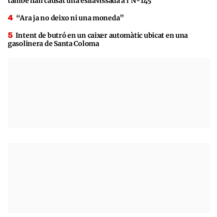
també han causat una esllavissada a l’N-145
“Ara ja no deixo ni una moneda”
Intent de butró en un caixer automàtic ubicat en una
gasolinera de Santa Coloma