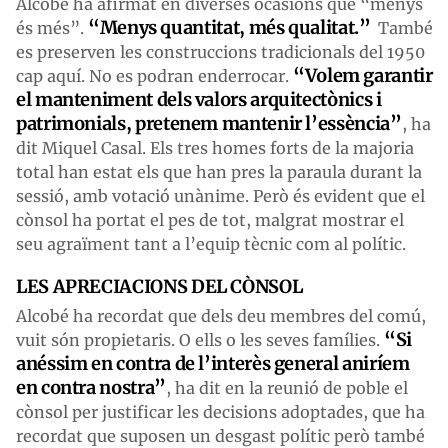
Alcobé ha afirmat en diverses ocasions que “menys
“Menys quantitat, més qualitat.”
és més”.
També
es preserven les construccions tradicionals del 1950
“Volem garantir
cap aquí. No es podran enderrocar.
el manteniment dels valors arquitectònics i
patrimonials, pretenem mantenir l’essència”
, ha
dit Miquel Casal. Els tres homes forts de la majoria
total han estat els que han pres la paraula durant la
sessió, amb votació unànime. Però és evident que el
cònsol ha portat el pes de tot, malgrat mostrar el
seu agraïment tant a l’equip tècnic com al polític.
LES APRECIACIONS DEL CÒNSOL
Alcobé ha recordat que dels deu membres del comú,
“Si
vuit són propietaris. O ells o les seves famílies.
anéssim en contra de l’interès general aniríem
en contra nostra”
, ha dit en la reunió de poble el
cònsol per justificar les decisions adoptades, que ha
recordat que suposen un desgast polític però també