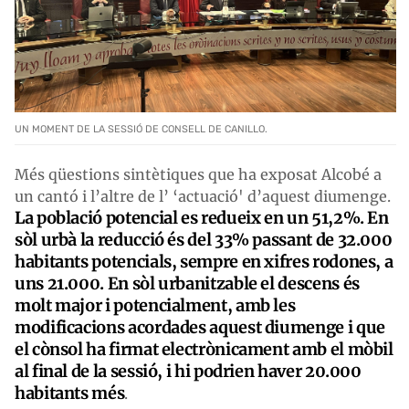
UN MOMENT DE LA SESSIÓ DE CONSELL DE CANILLO.
Més qüestions sintètiques que ha exposat Alcobé a
un cantó i l’altre de l’ ‘actuació' d’aquest diumenge.
La població potencial es redueix en un 51,2%. En
sòl urbà la reducció és del 33% passant de 32.000
habitants potencials, sempre en xifres rodones, a
uns 21.000. En sòl urbanitzable el descens és
molt major i potencialment, amb les
modificacions acordades aquest diumenge i que
el cònsol ha firmat electrònicament amb el mòbil
al final de la sessió, i hi podrien haver 20.000
habitants més
.