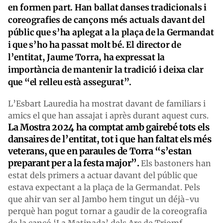
en formen part. Han ballat danses tradicionals i
coreografies de cançons més actuals davant del
públic que s’ha aplegat a la plaça de la Germandat
i que s’ho ha passat molt bé. El director de
l’entitat, Jaume Torra, ha expressat la
importància de mantenir la tradició i deixa clar
que “el relleu està assegurat”.
L’Esbart Lauredia ha mostrat davant de familiars i
amics el que han assajat i après durant aquest curs.
La Mostra 2024 ha comptat amb gairebé tots els
dansaires de l’entitat, tot i que han faltat els més
veterans, que en paraules de Torra “s’estan
preparant per a la festa major”.
Els bastoners han
estat dels primers a actuar davant del públic que
estava expectant a la plaça de la Germandat. Pels
que ahir van ser al Jambo hem tingut un déjà-vu
perquè han pogut tornar a gaudir de la coreografia
de la cançó ‘La Matinada’ dels Arc de Triomf.