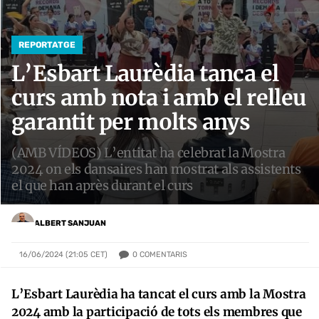
REPORTATGE
L’Esbart Laurèdia tanca el
curs amb nota i amb el relleu
garantit per molts anys
(AMB VÍDEOS) L’entitat ha celebrat la Mostra
2024 on els dansaires han mostrat als assistents
el que han après durant el curs
ALBERT SANJUAN
0
COMENTARIS
16/06/2024 (21:05 CET)
L’Esbart Laurèdia ha tancat el curs amb la Mostra
2024 amb la participació de tots els membres que