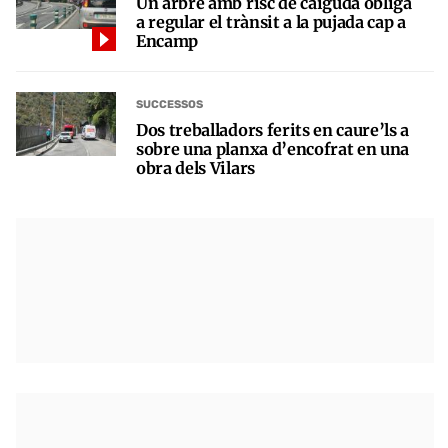
Un arbre amb risc de caiguda obliga
a regular el trànsit a la pujada cap a
Encamp
SUCCESSOS
Dos treballadors ferits en caure’ls a
sobre una planxa d’encofrat en una
obra dels Vilars