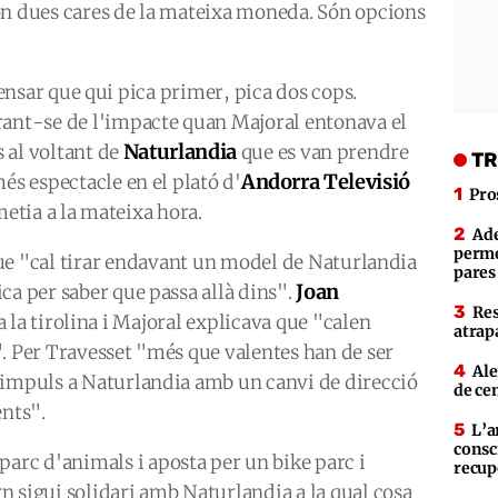
ón dues cares de la mateixa moneda. Són opcions
nsar que qui pica primer, pica dos cops.
rant-se de l'impacte quan Majoral entonava el
Naturlandia
 al voltant de
que es van prendre
TR
Andorra Televisió
és espectacle en el plató d'
Pro
etia a la mateixa hora.
Ade
perme
que "cal tirar endavant un model de Naturlandia
pares
Joan
ca per saber que passa allà dins".
Res
 la tirolina i Majoral explicava que "calen
atrap
. Per Travesset "més que valentes han de ser
Ale
 impuls a Naturlandia amb un canvi de direcció
de ce
ents".
L’a
consc
 parc d'animals i aposta per un bike parc i
recup
 sigui solidari amb Naturlandia a la qual cosa