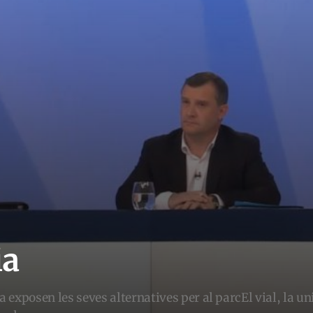
ia
 exposen les seves alternatives per al parcEl vial, la uni