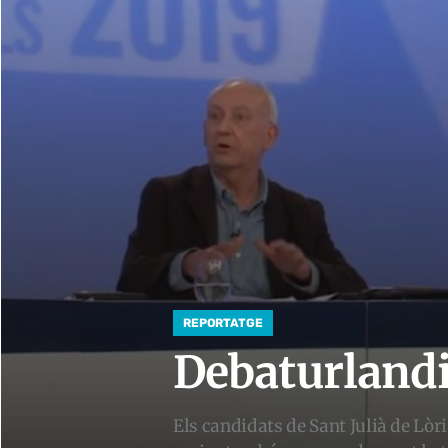
REPORTATGE
Debaturland
Els candidats de Sant Julià de Lòria