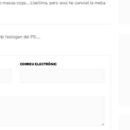
oc massa cops... Llastima, pero avui he canviat la meba
b l'eslogan del PS....
CORREU ELECTRÒNIC