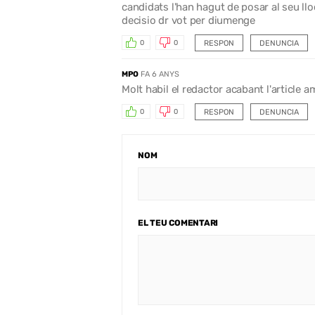
candidats l'han hagut de posar al seu ll
decisio dr vot per diumenge
RESPON
DENUNCIA
0
0
MPO
FA 6 ANYS
Molt habil el redactor acabant l'article am
RESPON
DENUNCIA
0
0
NOM
EL TEU COMENTARI