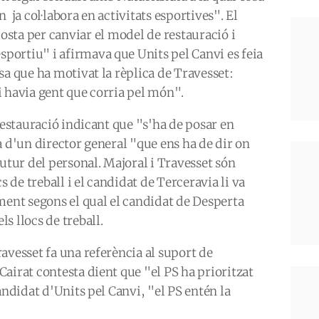
 ja col·labora en activitats esportives". El
osta per canviar el model de restauració i
ortiu" i afirmava que Units pel Canvi es feia
sa que ha motivat la rèplica de Travesset:
 havia gent que corria pel món".
restauració indicant que "s'ha de posar en
a d'un director general "que ens ha de dir on
futur del personal. Majoral i Travesset són
s de treball i el candidat de Terceravia li va
ment segons el qual el candidat de Desperta
s llocs de treball.
avesset fa una referència al suport de
airat contesta dient que "el PS ha prioritzat
andidat d'Units pel Canvi, "el PS entén la