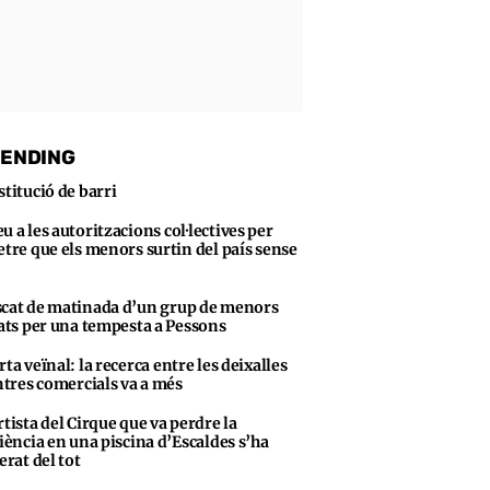
ENDING
stitució de barri
u a les autoritzacions col·lectives per
tre que els menors surtin del país sense
cat de matinada d’un grup de menors
ats per una tempesta a Pessons
rta veïnal: la recerca entre les deixalles
ntres comercials va a més
rtista del Cirque que va perdre la
iència en una piscina d’Escaldes s’ha
erat del tot