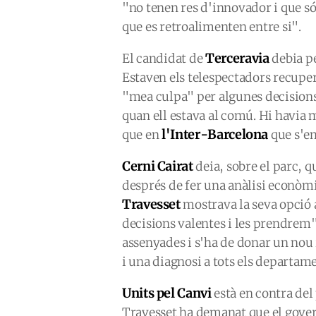
"no tenen res d'innovador i que s
que es retroalimenten entre si".
Terceravia
El candidat de
debia pe
Estaven els telespectadors recupe
"mea culpa" per algunes decisions
quan ell estava al comú. Hi havia m
l'Inter-Barcelona
que en
que s'em
Cerni Cairat
deia, sobre el parc, 
després de fer una anàlisi econòmi
Travesset
mostrava la seva opció a
decisions valentes i les prendrem"
assenyades i s'ha de donar un nou
i una diagnosi a tots els departam
Units pel Canvi
està en contra del
Travesset ha demanat que el govern