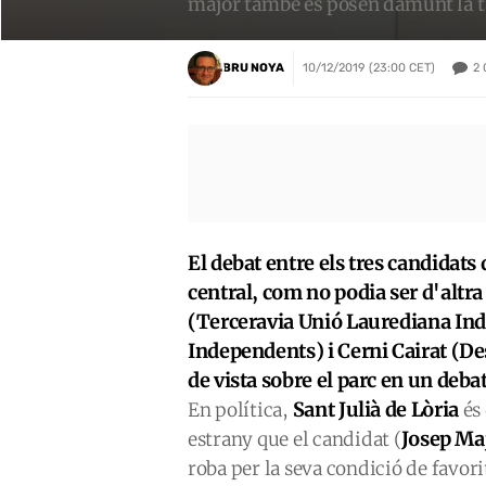
major també es posen damunt la 
2
BRU NOYA
10/12/2019 (23:00 CET)
El debat entre els tres candidats 
central, com no podia ser d'altr
(Terceravia Unió Laurediana Ind
Independents) i Cerni Cairat (De
de vista sobre el parc en un deb
Sant Julià de Lòria
En política,
és
Josep Ma
estrany que el candidat (
roba per la seva condició de favori