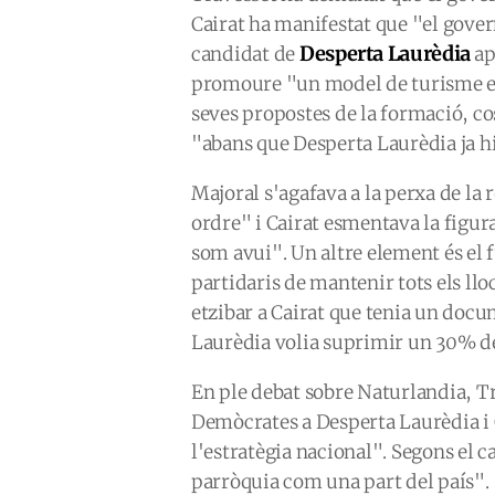
Cairat ha manifestat que "el govern
Desperta Laurèdia
candidat de
ap
promoure "un model de turisme esp
seves propostes de la formació, co
"abans que Desperta Laurèdia ja hi
Majoral s'agafava a la perxa de la 
ordre" i Cairat esmentava la figur
som avui". Un altre element és el 
partidaris de mantenir tots els lloc
etzibar a Cairat que tenia un docu
Laurèdia volia suprimir un 30% del
En ple debat sobre Naturlandia, Tr
Demòcrates a Desperta Laurèdia i C
l'estratègia nacional". Segons el c
parròquia com una part del país".