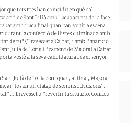
or que tots tres han coincidit en què cal
esviació de Sant Julià amb l'acabament de la fase
abat amb traca final quan han sortit a escena
ar durant la confecció de llistes culminada amb
tar de tu" (Travesset a Cairat) i amb l'aparició
ant Julià de Lòria i l'esment de Majoral a Cairat
l porta vostè a la seva candidatura i és el senyor
 Sant Julià de Lòria com quan, al final, Majoral
nyar-los en un viatge de somnis i il·lusions".
tat", i Travesset a "revertir la situació. Confieu