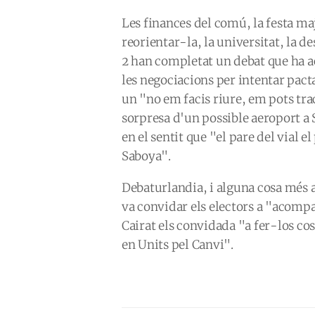
Les finances del comú, la festa maj
reorientar-la, la universitat, la d
2 han completat un debat que ha ac
les negociacions per intentar pact
un "no em facis riure, em pots trac
sorpresa d'un possible aeroport a S
en el sentit que "el pare del vial e
Saboya".
Debaturlandia, i alguna cosa més a
va convidar els electors a "acompa
Cairat els convidada "a fer-los cos
en Units pel Canvi".