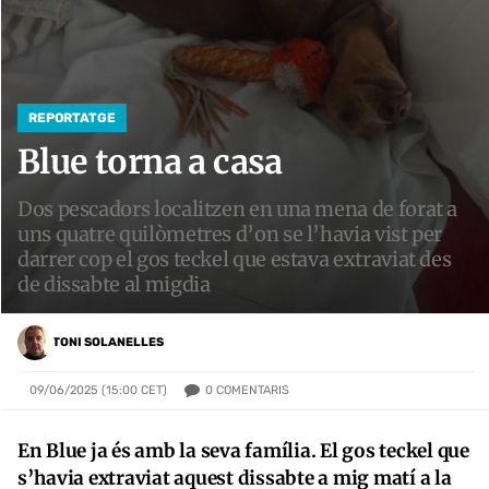
REPORTATGE
Blue torna a casa
Dos pescadors localitzen en una mena de forat a
uns quatre quilòmetres d’on se l’havia vist per
darrer cop el gos teckel que estava extraviat des
de dissabte al migdia
TONI SOLANELLES
0
COMENTARIS
09/06/2025 (15:00 CET)
En Blue ja és amb la seva família. El gos teckel que
s’havia extraviat aquest dissabte a mig matí a la