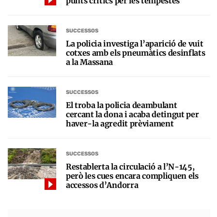
punts crítics per les tempestes
SUCCESSOS
La policia investiga l’aparició de vuit
cotxes amb els pneumàtics desinflats
a la Massana
SUCCESSOS
El troba la policia deambulant
cercant la dona i acaba detingut per
haver-la agredit prèviament
SUCCESSOS
Restablerta la circulació a l’N-145,
però les cues encara compliquen els
accessos d’Andorra