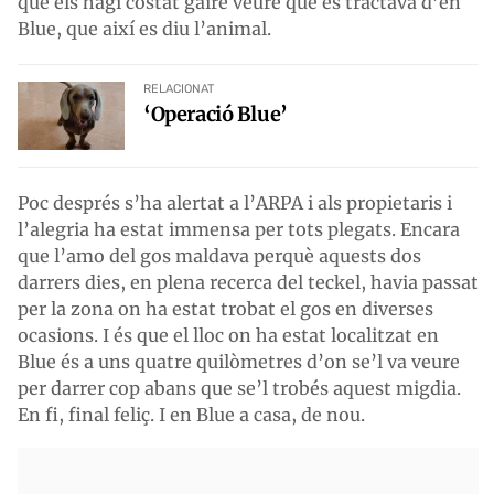
que els hagi costat gaire veure que es tractava d’en
Blue, que així es diu l’animal.
RELACIONAT
‘Operació Blue’
Poc després s’ha alertat a l’ARPA i als propietaris i
l’alegria ha estat immensa per tots plegats. Encara
que l’amo del gos maldava perquè aquests dos
darrers dies, en plena recerca del teckel, havia passat
per la zona on ha estat trobat el gos en diverses
ocasions. I és que el lloc on ha estat localitzat en
Blue és a uns quatre quilòmetres d’on se’l va veure
per darrer cop abans que se’l trobés aquest migdia.
En fi, final feliç. I en Blue a casa, de nou.