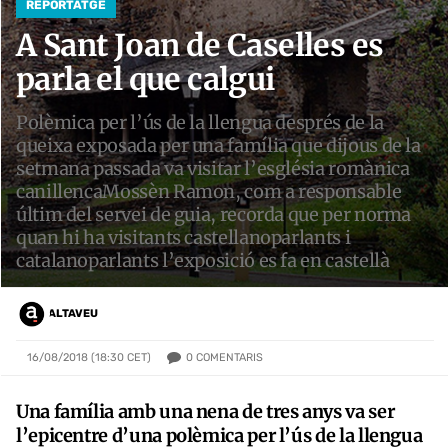
REPORTATGE
A Sant Joan de Caselles es
parla el que calgui
Polèmica per l’ús de la llengua després de la
queixa exposada per una família que dijous de la
setmana passada va visitar l’església romànica
canillencaMossèn Ramon, com a responsable
últim del servei de guia, recorda que per norma
quan hi ha visitants castellanoparlants i
catalanoparlants l’exposició es fa en castellà
ALTAVEU
0
COMENTARIS
16/08/2018 (18:30 CET)
Una família amb una nena de tres anys va ser
l’epicentre d’una polèmica per l’ús de la llengua