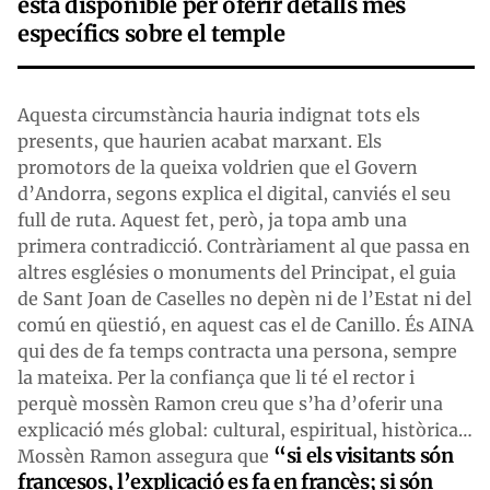
està disponible per oferir detalls més
específics sobre el temple
Aquesta circumstància hauria indignat tots els
presents, que haurien acabat marxant. Els
promotors de la queixa voldrien que el Govern
d’Andorra, segons explica el digital, canviés el seu
full de ruta. Aquest fet, però, ja topa amb una
primera contradicció. Contràriament al que passa en
altres esglésies o monuments del Principat, el guia
de Sant Joan de Caselles no depèn ni de l’Estat ni del
comú en qüestió, en aquest cas el de Canillo. És AINA
qui des de fa temps contracta una persona, sempre
la mateixa. Per la confiança que li té el rector i
perquè mossèn Ramon creu que s’ha d’oferir una
explicació més global: cultural, espiritual, històrica…
“si els visitants són
Mossèn Ramon assegura que
francesos, l’explicació es fa en francès; si són