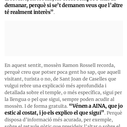
demanar, perquè si se’t demanen veus que l’altre
té realment interès”
.
En aquest sentit, mossèn Ramon Rossell recorda,
perquè creu que potser poca gent ho sap, que aquell
visitant, turista o no, de Sant Joan de Caselles que
vulgui rebre una explicació més aprofundida i
detallada sobre el temple, o més específica, sigui per
la llengua o pel que sigui, sempre poden acudir al
“Vénen a AINA, que jo
mossèn. I de forma gratuïta.
estic al costat, i jo els explico el que sigui”
. Perquè
disposa d’informació més acurada, per exemple,
sobre el retaule gòtic que presideix l’altar o sobre el