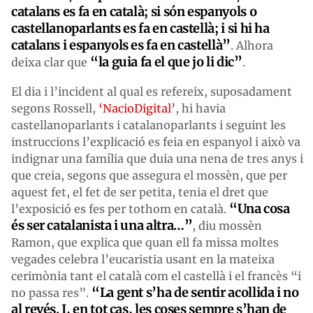
catalans es fa en català; si són espanyols o
castellanoparlants es fa en castellà; i si hi ha
catalans i espanyols es fa en castellà”
. Alhora
“la guia fa el que jo li dic”
deixa clar que
.
El dia i l’incident al qual es refereix, suposadament
segons Rossell,
‘NacioDigital’
, hi havia
castellanoparlants i catalanoparlants i seguint les
instruccions l’explicació es feia en espanyol i això va
indignar una família que duia una nena de tres anys i
que creia, segons que assegura el mossèn, que per
aquest fet, el fet de ser petita, tenia el dret que
“Una cosa
l’exposició es fes per tothom en català.
és ser catalanista i una altra…”
, diu mossèn
Ramon, que explica que quan ell fa missa moltes
vegades celebra l’eucaristia usant en la mateixa
cerimònia tant el català com el castellà i el francès “i
“La gent s’ha de sentir acollida i no
no passa res”.
al revés. I, en tot cas, les coses sempre s’han de