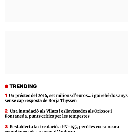
TRENDING
Un préstec del 2016, set milions d’euros… i gairebé dos anys
sense cap resposta de Borja Thyssen
Una inundació als Vilars i esllavissades als Oriosos i
Fontaneda, punts crítics per les tempestes
Restablerta la circulació a l’N-145, però les cues encara
compliquen els accessos d’Andorra