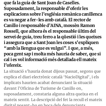
que fa la guia de Sant Joan de Caselles.
Suposadament, la responsable d’oferir les
explicacions sobre l’església romànica canillenca
es va negar a fer-les amb català. El rector de
Canillo i responsable d’AINA, mossèn Ramon
Rossell, que alhora és el responsable últim del
servei de guia, treu ferro a la qüestió i les queixes
i assegura que a Sant Joan les coses s’expliquen
“amb la llengua que es vulgui”. I que, a més,
poca gent sap i molta més hauria de saber, que si
cal i es vol informació més detallada ell mateix
l’ofereix.
La situació s’hauria donat dijous passat, segons que
explica el diari electrònic català ‘NacioDigital’, i els
implicats haurien acabat denunciant la situació
davant l’Oficina de Turisme de Canillo on,
suposadament, constaria alguna altra queixa en el
mateix sentit. La descripció del fet la recull el mateix
digital posant-ho en boca dels denunciants