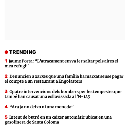
TRENDING
Jaume Porta: “L'atracament em va fer saltar pels aires el
meu refugi”
Denuncien a xarxes que una família ha marxat sense pagar
el compte a un restaurant a Engolasters
Quatre intervencions dels bombers per les tempestes que
també han causat una esllavissada a l’N-145
“Ara ja no deixo ni una moneda”
Intent de butró en un caixer automàtic ubicat en una
gasolinera de Santa Coloma