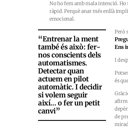
No ho fem amb mala intenció. Ho f
ràpid. Perquè anar més enllà impli
emocional.
Però 
“Entrenar la ment
Pregu
també és això: fer-
Ens i
nos conscients dels
I des
automatismes.
Detectar quan
Potse
actuem en pilot
és qu
automàtic. I decidir
Gràcie
si volem seguir
afirma
així… o fer un petit
depèn
canvi”
de pr
mirad