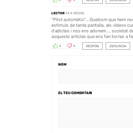
RESPON
DENUNCIA
5
0
LECTOR
FA 4 MESOS
"Pilot automàtic"... Quelcom que hem no
estimuls de tanta pantalla, als videos cu
d'adictes i nos ens adonem.... societat d
asquests articles que ens fan tornar a f
RESPON
DENUNCIA
4
0
NOM
EL TEU COMENTARI