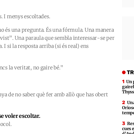
s. I menys escoltades.
t no és una pregunta. És una fórmula. Una manera
 vist”. Una paraula que sembla interessar-se per
 I si la resposta arriba (si és real) ens
cs la veritat, no gaire bé.”
TR
Un 
gaire
Thys
nya de no saber què fer amb allò que has obert
Una
Orioso
tempe
 voler escoltar.
ocol.
Res
cues 
d’An