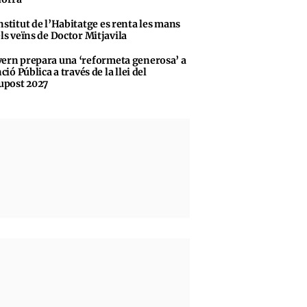
nstitut de l’Habitatge es renta les mans
ls veïns de Doctor Mitjavila
ern prepara una ‘reformeta generosa’ a
ció Pública a través de la llei del
upost 2027