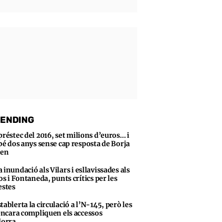
ENDING
préstec del 2016, set milions d’euros… i
bé dos anys sense cap resposta de Borja
sen
 inundació als Vilars i esllavissades als
s i Fontaneda, punts crítics per les
stes
tablerta la circulació a l’N-145, però les
encara compliquen els accessos
dorra