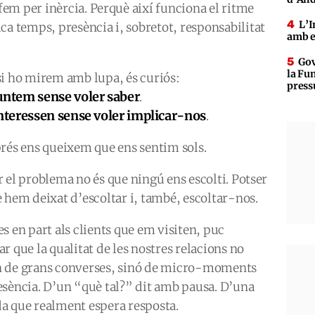
em per inèrcia. Perquè així funciona el ritme
L’I
ca temps, presència i, sobretot, responsabilitat
amb e
Gov
la Fun
si ho mirem amb lupa, és curiós:
press
ntem sense voler saber
.
nteressen sense voler implicar-nos
.
prés ens queixem que ens sentim sols.
r el problema no és que ningú ens escolti. Potser
e hem deixat d’escoltar i, també, escoltar-nos.
s en part als clients que em visiten, puc
r que la qualitat de les nostres relacions no
 de grans converses, sinó de micro-moments
esència. D’un “què tal?” dit amb pausa. D’una
a que realment espera resposta.