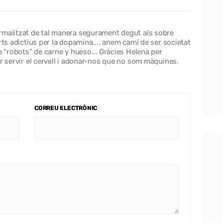
rmalitzat de tal manera segurament degut als sobre
rts adictius per la dopamina.... anem camí de ser societat
e "robots" de carne y hueso... Gràcies Helena per
er servir el cervell i adonar-nos que no som màquines.
CORREU ELECTRÒNIC