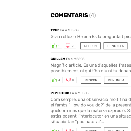
COMENTARIS
(4)
TRUE
FA 4 MESOS
Gran reflexió Helena Es la pregunta tipic
RESPON
DENUNCIA
1
0
GUILLEM
FA 4 MESOS
Magnífic article. És una d'aquelles frase
posdiblement, ni qui t'ho diu ni tu donare
RESPON
DENUNCIA
4
0
PEP ESTOIC
FA 4 MESOS
Com sempre, una observació molt fina de 
el famòs "How do you do?" de la presen
quelcom més que la mateixa expresió. Si
estàs posant l'interlocutor en una situa
situació tan "poc natural"...