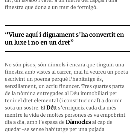
llit, un lavabo i vàter a un metre del capçal i una
finestra que dona a un mur de formigó.
“Viure aquí i dignament s’ha convertit en
un luxe i no en un dret”
No són pisos, són nínxols i encara que tinguin una
finestra amb vistes al carrer, mai hi veureu un poeta
escrivint un poema perquè l’habitatge és,
senzillament, un actiu financer. Tres quartes parts
de la nòmina entregades al Déu immobiliari per
tenir el dret elemental (i constitucional) a dormir
Déu
sota un sostre. El
s’enriqueix cada dia més
mentre la vida de moltes persones es va empobrint
Dàmocles
dia a dia, amb l’espasa de
al cap de
quedar-se sense habitatge per una pujada