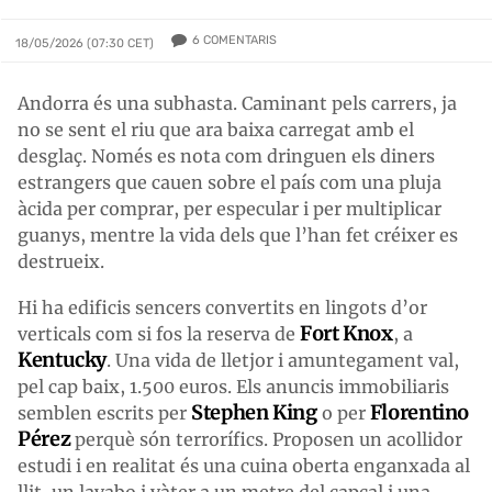
6
COMENTARIS
18/05/2026 (07:30 CET)
Andorra és una subhasta. Caminant pels carrers, ja
no se sent el riu que ara baixa carregat amb el
desglaç. Només es nota com dringuen els diners
estrangers que cauen sobre el país com una pluja
àcida per comprar, per especular i per multiplicar
guanys, mentre la vida dels que l’han fet créixer es
destrueix.
Hi ha edificis sencers convertits en lingots d’or
Fort Knox
verticals com si fos la reserva de
, a
Kentucky
. Una vida de lletjor i amuntegament val,
pel cap baix, 1.500 euros. Els anuncis immobiliaris
Stephen King
Florentino
semblen escrits per
o per
Pérez
perquè són terrorífics. Proposen un acollidor
estudi i en realitat és una cuina oberta enganxada al