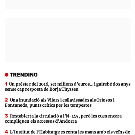
TRENDING
Un préstec del 2016, set milions d’euros… i gairebé dos anys
sense cap resposta de Borja Thyssen
Una inundació als Vilars i esllavissades als Oriosos i
Fontaneda, punts crítics per les tempestes
Restablerta la circulació a l’N-145, però les cues encara
compliquen els accessos d’Andorra
L’Institut de l’Habitatge es renta les mans amb els veïns de