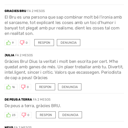
GRACIES BRU
FA 2 MESOS
El Bru es una persona que sap combinar molt bé l'ironia amb
el sarcasme, tot explicant les coses amb un toc d'humor i
banyat tot plegat amb pur realisme, dient les coses tal com
en realitat son.
RESPON
DENUNCIA
9
0
JULIA
FA 2 MESOS
Gràcies Bru! Dius la veritat i molt ben escrita per cert. M'he
quedat amb ganes de més. Un plaer treballar amb tu. Divertit,
intel.ligent, sincer i crític. Valors que escassegen. Periodista
de cap a peus! Gràcies
RESPON
DENUNCIA
16
0
DE PEUS A TERRA
FA 2 MESOS
De peus a terra, gràcies BRU.
RESPON
DENUNCIA
23
0
NEUS
FA 2 MESOS