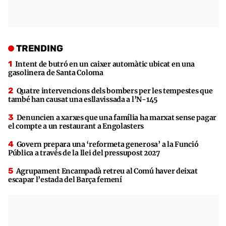
TRENDING
Intent de butró en un caixer automàtic ubicat en una
gasolinera de Santa Coloma
Quatre intervencions dels bombers per les tempestes que
també han causat una esllavissada a l’N-145
Denuncien a xarxes que una família ha marxat sense pagar
el compte a un restaurant a Engolasters
Govern prepara una ‘reformeta generosa’ a la Funció
Pública a través de la llei del pressupost 2027
Agrupament Encampadà retreu al Comú haver deixat
escapar l’estada del Barça femení