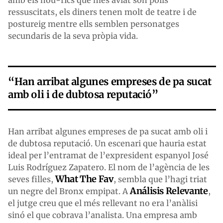
amb els nou-rics que més aviat són polls
ressuscitats, els diners tenen molt de teatre i de
postureig mentre ells semblen personatges
secundaris de la seva pròpia vida.
“Han arribat algunes empreses de pa sucat
amb oli i de dubtosa reputació”
Han arribat algunes empreses de pa sucat amb oli i
de dubtosa reputació. Un escenari que hauria estat
ideal per l’entramat de l’expresident espanyol José
Luis Rodríguez Zapatero. El nom de l’agència de les
What The Fav
seves filles,
, sembla que l’hagi triat
Análisis Relevante
un negre del Bronx empipat. A
,
el jutge creu que el més rellevant no era l’anàlisi
sinó el que cobrava l’analista. Una empresa amb