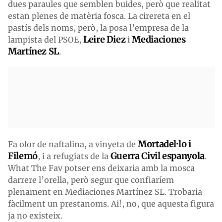
dues paraules que semblen buides, però que realitat
estan plenes de matèria fosca. La cirereta en el
pastís dels noms, però, la posa l’empresa de la
Leire Diez
Mediaciones
lampista del PSOE,
i
Martínez SL
.
Mortadel·lo i
Fa olor de naftalina, a vinyeta de
Filemó
Guerra Civil espanyola
, i a refugiats de la
.
What The Fav potser ens deixaria amb la mosca
darrere l’orella, però segur que confiaríem
plenament en Mediaciones Martínez SL. Trobaria
fàcilment un prestanoms. Ai!, no, que aquesta figura
ja no existeix.