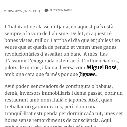
0
COMENTARIS
25/05/2026 (07:30 CET)
L’habitant de classe mitjana, en aquest país està
sempre a la vora de l’abisme. De fet, si aquest té
bones vistes, millor. I arriba el dia que et jubiles i en
veure què et queda de pensió et venen unes ganes
revolucionàries d’assaltar un banc. A més, has
d’assumir l’exagerada ostentació d’influenciadors,
Miguel Bosé
pilots de motos, i fauna diversa com
,
Jigsaw
amb una cara que fa més por que
..
Avui poden ser creadors de continguts o babaus,
demà, inversors immobiliaris i demà passat, obrir un
restaurant amb nom italià o japonès. Això, quan
treballar no garanteix res, però dona una
tranquil·litat estupenda per dormir cada nit, unes set
hores sense remordiments de consciència. Aquí,