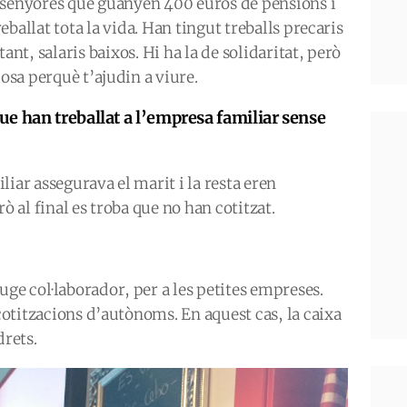
 senyores que guanyen 400 euros de pensions i
eballat tota la vida. Han tingut treballs precaris
 tant, salaris baixos. Hi ha la de solidaritat, però
cosa perquè t’ajudin a viure.
e han treballat a l’empresa familiar sense
iar assegurava el marit i la resta eren
ò al final es troba que no han cotitzat.
uge col·laborador, per a les petites empreses.
 cotitzacions d’autònoms. En aquest cas, la caixa
drets.