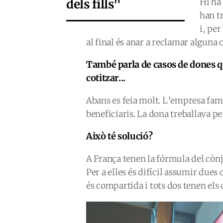
dels fills"
Hi ha
han tr
i, per
al final és anar a reclamar alguna 
També parla de casos de dones qu
cotitzar...
Abans es feia molt. L’empresa famil
beneficiaris. La dona treballava per
Això té solució?
A França tenen la fórmula del cònj
Per a elles és difícil assumir dues
és compartida i tots dos tenen els 