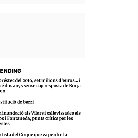
ENDING
préstec del 2016, set milions d’euros… i
bé dos anys sense cap resposta de Borja
sen
stitució de barri
 inundació als Vilars i esllavissades als
s i Fontaneda, punts crítics per les
stes
rtista del Cirque que va perdre la