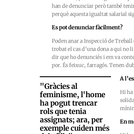
han de denunciar però també tenim
perquè aquesta igualtat salarial si
Es pot denunciar fàcilment?
Poden anar a Inspecció de Treball 
trobat el cas d’una dona a qui no li
dir que ho denunciés i em va conte
por. És feixuc, farragós. Tenen dub
A l’e
"Gràcies al
Hi ha 
feminisme, l'home
solida
ha pogut trencar
mínim
rols que tenia
assignats; ara, per
En mo
exemple cuiden més