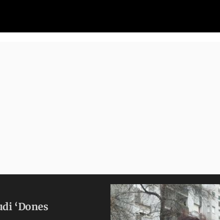
udi ‘Dones