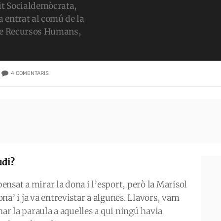
tit Socialdemòcrata,
 entrat al comú de la
 de Recursos Humans,
4
COMENTARIS
udi?
pensat a mirar la dona i l’esport, però la Marisol
na’ i ja va entrevistar a algunes. Llavors, vam
nar la paraula a aquelles a qui ningú havia