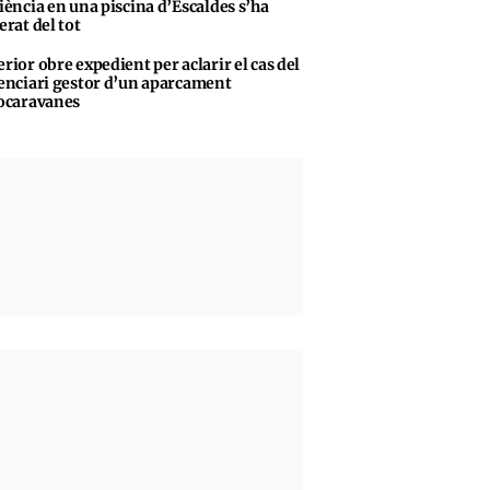
iència en una piscina d’Escaldes s’ha
erat del tot
erior obre expedient per aclarir el cas del
enciari gestor d’un aparcament
ocaravanes