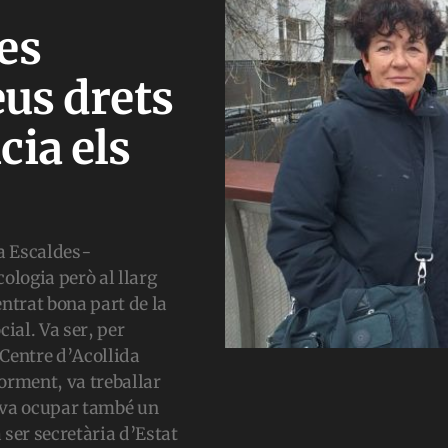
es
eus drets
cia els
a Escaldes-
ologia però al llarg
entrat bona part de la
cial. Va ser, per
 Centre d’Acollida
orment, va treballar
 va ocupar també un
a ser secretària d’Estat