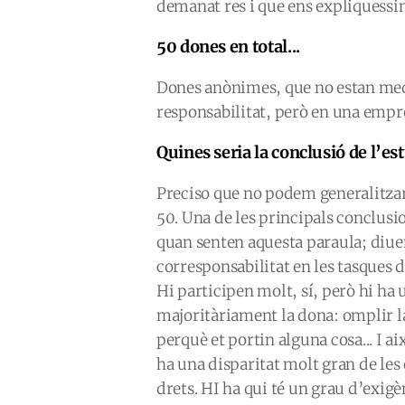
demanat res i que ens expliquessin 
50 dones en total...
Dones anònimes, que no estan medi
responsabilitat, però en una empre
Quines seria la conclusió de l’es
Preciso que no podem generalitzar
50. Una de les principals conclusi
quan senten aquesta paraula; diuen
corresponsabilitat en les tasques 
Hi participen molt, sí, però hi ha
majoritàriament la dona: omplir la
perquè et portin alguna cosa... I a
ha una disparitat molt gran de les
drets. HI ha qui té un grau d’exig