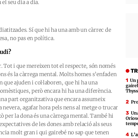
el seu dia a dia.
atitzades. Sí que hi ha una amb un càrrec de
sa, no pas en política.
tudi?
. Tot i que mereixen tot el respecte, són només
TR
ons és la càrrega mental. Molts homes s’enfaden
Un 
 que ajuden i col·laboren, que hi ha una
gaire
domèstiques, però encara hi ha una diferència.
Thys
 una part organitzativa que encara assumeix
Pro
 nevera, agafar hora pels nens al metge o trucar
Una
ixò per la dona és una càrrega mental. També hi
Orioso
 expectatives de les dones amb relació als seus
tempe
ència molt gran i qui gairebé no sap que tenen
L’a