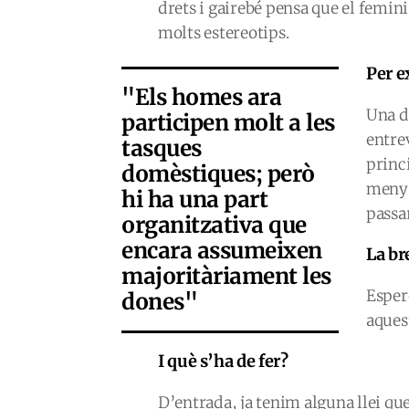
drets i gairebé pensa que el femin
molts estereotips.
Per 
"Els homes ara
Una d
participen molt a les
entrev
tasques
princ
domèstiques; però
menys
hi ha una part
passar
organitzativa que
encara assumeixen
La br
majoritàriament les
Espero
dones"
aquest
I què s’ha de fer?
D’entrada, ja tenim alguna llei que 