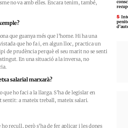
consc
isme no va amb elles. Encara tenim, també,
recup
Int
penit
exemple?
d’aut
ona que guanya més que l’home. Hi ha una
istada que ho fa i, en algun lloc, practica un
ipi de prudència perquè el seu marit no se senti
tingut. En una situació a la inversa, no
ia.
etxa salarial marxarà?
 que ho faci a la llarga. S’ha de legislar en
 sentit: a mateix treball, mateix salari.
ho recull, però s’ha de fer aplicar i les dones