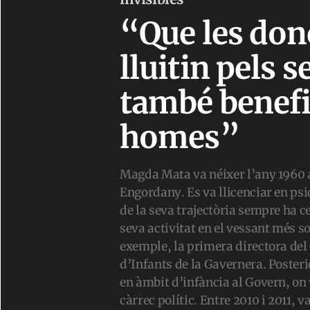
“Que les don
lluitin pels s
també benefi
homes”
Magda Mata va néixer l’any 1960 
Engordany. Es va llicenciar en psic
de la seva trajectòria sempre ha c
seva activitat en el vessant més so
exemple, la primera directora del
d’Infants de la Gavernera. Posteri
en àmbit d’infància al Govern, on
càrrec polític. Entre 2010 i 2011, v