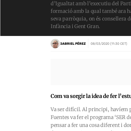
d’Igualtat amb l’executiu del Par
formació amb la qual també ara ha
seva parròquia, on és consellera
Infància i Gent Gran.
GABRIEL PÉREZ
08/03/2020 (11:30 CET)
Com va sorgir la idea de fer l’est
Va ser difícil. Al principi, havíem 
Fuentes va fer el programa ‘SER do
pensar a fer una cosa diferent i do