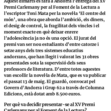
Aquest dimarts es farà a Andorra l’entrega del XV
Premi Carlemany per al Foment de la Lectura a
l’escriptor Toni Mata per la novel·la ‘El centre del
món’, una obra que aborda l’ambició, els diners,
el desig de control, la fragilitat dels vincles i el
moment exacte en què deixar enrere
l’adolescència ja no és una opció. El jurat del
premi van ser nou estudiants d’entre catorze i
setze anys dels tres sistemes educatius
andorrans, que han llegit i valorat les 31 obres
presentades sota la supervisió dels seus
professors de literatura. D’entre totes aquestes
van escollir la novel·la de Mata, que es va publicar
el passat 13 de maig. El guardó, convocat pel
Govern d’Andorra i Grup 62 a través de Columna
Edicions, està dotat amb 8.500 euros.
Per què va decidir presentar-se al XV Premi
Carlemany per al Foment de la Lectura?