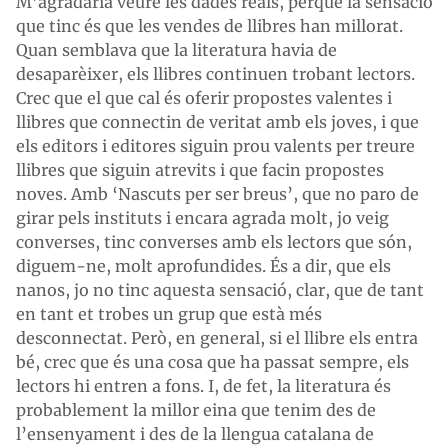
M’agradaria veure les dades reals, perquè la sensació
que tinc és que les vendes de llibres han millorat.
Quan semblava que la literatura havia de
desaparèixer, els llibres continuen trobant lectors.
Crec que el que cal és oferir propostes valentes i
llibres que connectin de veritat amb els joves, i que
els editors i editores siguin prou valents per treure
llibres que siguin atrevits i que facin propostes
noves. Amb ‘Nascuts per ser breus’, que no paro de
girar pels instituts i encara agrada molt, jo veig
converses, tinc converses amb els lectors que són,
diguem-ne, molt aprofundides. És a dir, que els
nanos, jo no tinc aquesta sensació, clar, que de tant
en tant et trobes un grup que està més
desconnectat. Però, en general, si el llibre els entra
bé, crec que és una cosa que ha passat sempre, els
lectors hi entren a fons. I, de fet, la literatura és
probablement la millor eina que tenim des de
l’ensenyament i des de la llengua catalana de