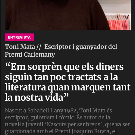
ENTREVISTA
Toni Mata //
Escriptor i guanyador del
Premi Carlemany
“Em sorprèn que els diners
siguin tan poc tractats a la
literatura quan marquen tant
la nostra vida”
Nascut a Sabadell l’any 1982, Toni Mata és
escriptor, guionista i còmic. És autor de la
novel·la juvenil ‘Nascuts per ser breus’, que va ser
guardonada amb el Premi Joaquim Ruyra, el