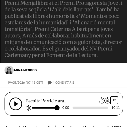
Premi Menjallibres i el Premi Protagonista Jove, i
de la seva seqüela ‘L’alè dels llaurats’. També ha
publicat els llibres humorístics ‘Momentos poco
estelares de la humanidad’ i ‘Alienació mental
transitòria’, Premi Caterina Albert per a joves
autors, A més de col·laborar habitualment en
mitjans de comunicació com a guionista, director
o col·laborador. És el guanyador del XV Premi
Carlemany per al Foment de la Lectura.
ANNA MENCOS
1
COMENTARIS
19/05/2026 (07:45 CET)
Escolta l'article ara…
1x
0:00
10:11