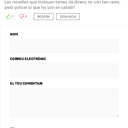
Les novel·les que inclouen temes de diners no són tan rares,
però potser sí que ho són en català?
RESPON
DENUNCIA
1
0
NOM
CORREU ELECTRÒNIC
EL TEU COMENTARI