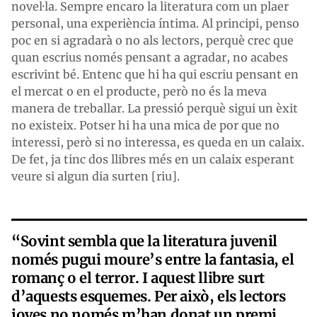
novel·la. Sempre encaro la literatura com un plaer
personal, una experiència íntima. Al principi, penso
poc en si agradarà o no als lectors, perquè crec que
quan escrius només pensant a agradar, no acabes
escrivint bé. Entenc que hi ha qui escriu pensant en
el mercat o en el producte, però no és la meva
manera de treballar. La pressió perquè sigui un èxit
no existeix. Potser hi ha una mica de por que no
interessi, però si no interessa, es queda en un calaix.
De fet, ja tinc dos llibres més en un calaix esperant
veure si algun dia surten [riu].
“
Sovint sembla que la literatura juvenil
només pugui moure’s entre la fantasia, el
romanç o el terror. I aquest llibre surt
d’aquests esquemes. Per això, els lectors
joves no només m’han donat un premi,