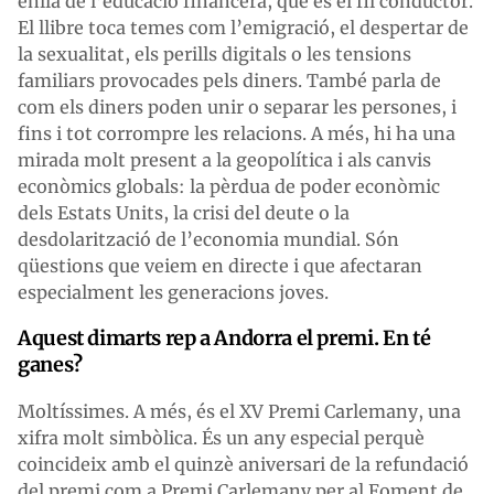
enllà de l’educació financera, que és el fil conductor.
El llibre toca temes com l’emigració, el despertar de
la sexualitat, els perills digitals o les tensions
familiars provocades pels diners. També parla de
com els diners poden unir o separar les persones, i
fins i tot corrompre les relacions. A més, hi ha una
mirada molt present a la geopolítica i als canvis
econòmics globals: la pèrdua de poder econòmic
dels Estats Units, la crisi del deute o la
desdolarització de l’economia mundial. Són
qüestions que veiem en directe i que afectaran
especialment les generacions joves.
Aquest dimarts rep a Andorra el premi. En té
ganes?
Moltíssimes. A més, és el XV Premi Carlemany, una
xifra molt simbòlica. És un any especial perquè
coincideix amb el quinzè aniversari de la refundació
del premi com a Premi Carlemany per al Foment de