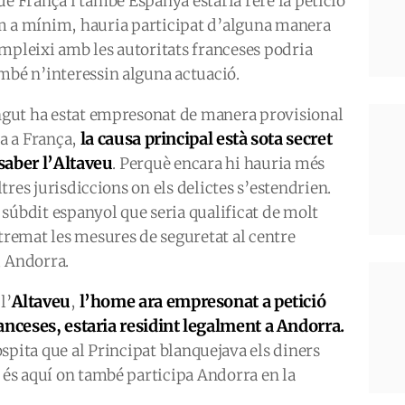
de França i també Espanya estaria rere la petició
m a mínim, hauria participat d’alguna manera
mpleixi amb les autoritats franceses podria
mbé n’interessin alguna actuació.
ingut ha estat empresonat de manera provisional
la causa principal està sota secret
ga a França,
saber l’Altaveu
. Perquè encara hi hauria més
altres jurisdiccions on els delictes s’estendrien.
súbdit espanyol que seria qualificat de molt
xtremat les mesures de seguretat al centre
, Andorra.
Altaveu
l’home ara empresonat a petició
l’
,
anceses, estaria residint legalment a Andorra.
spita que al Principat blanquejava els diners
I és aquí on també participa Andorra en la