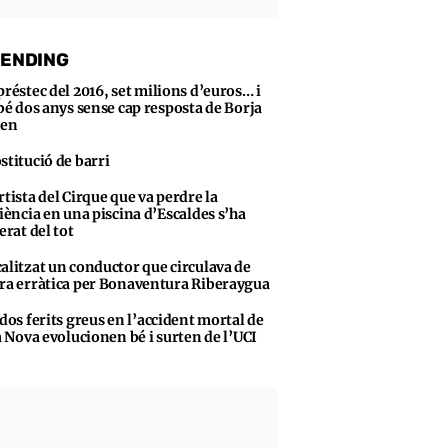
ENDING
préstec del 2016, set milions d’euros… i
bé dos anys sense cap resposta de Borja
sen
stitució de barri
rtista del Cirque que va perdre la
iència en una piscina d’Escaldes s’ha
erat del tot
alitzat un conductor que circulava de
a erràtica per Bonaventura Riberaygua
 dos ferits greus en l’accident mortal de
a Nova evolucionen bé i surten de l’UCI