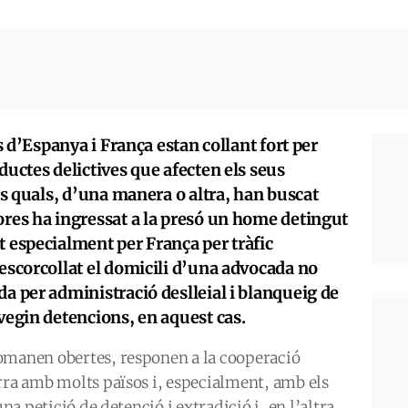
ls d’Espanya i França estan collant fort per
ductes delictives que afecten els seus
les quals, d’una manera o altra, han buscat
ores ha ingressat a la presó un home detingut
t especialment per França per tràfic
 escorcollat el domicili d’una advocada no
da per administració deslleial i blanqueig de
evegin detencions, en aquest cas.
omanen obertes, responen a la cooperació
rra amb molts països i, especialment, amb els
una petició de detenció i extradició i, en l’altra,