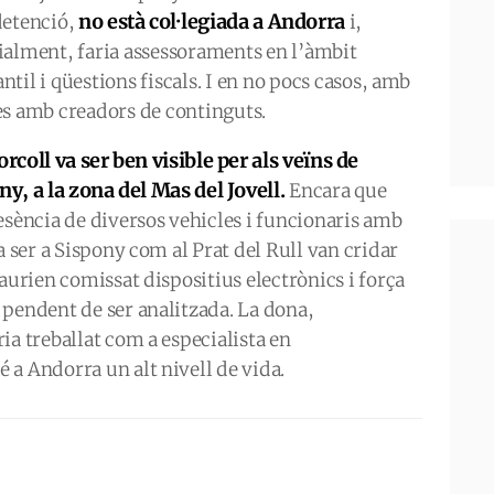
no està col·legiada a Andorra
detenció,
i,
ialment, faria assessoraments en l’àmbit
til i qüestions fiscals. I en no pocs casos, amb
es amb creadors de continguts.
orcoll va ser ben visible per als veïns de
ny, a la zona del Mas del Jovell.
Encara que
esència de diversos vehicles i funcionaris amb
a ser a Sispony com al Prat del Rull van cridar
aurien comissat dispositius electrònics i força
 pendent de ser analitzada. La dona,
ia treballat com a especialista en
a Andorra un alt nivell de vida.