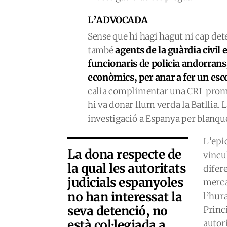
L’ADVOCADA
Sense que hi hagi hagut ni cap det
agents de la guàrdia civil
també
funcionaris de policia andorrans
econòmics, per anar a fer un esc
calia complimentar una CRI promog
hi va donar llum verda la Batllia. 
investigació a Espanya per blanquei
L’epi
La dona respecte de
vincu
la qual les autoritats
difer
judicials espanyoles
mercan
no han interessat la
l’hur
seva detenció, no
Princi
està col·legiada a
autori