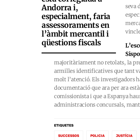
Andorra i,
seva 
espec
especialment, faria
mercan
assessoraments en
vincl
l’àmbit mercantil i
qüestions fiscals
L’esc
Sispo
majoritàriament no retolats, la pr
armilles identificatives que tant v
molt l’atenció. Els investigadors h
documentació que ara per ara està
comissionista i que a Espanya haur
administracions concursals, manté 
ETIQUETES
SUCCESSOS
POLICIA
JUSTÍCIA