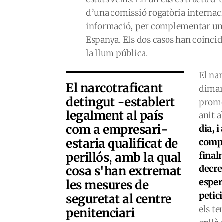
d’una comissió rogatòria internac
informació, per complementar una 
Espanya. Els dos casos han coincid
la llum pública.
El na
El narcotraficant
dimar
detingut -establert
promo
legalment al país
anit a
com a empresari-
dia, 
estaria qualificat de
compl
perillós, amb la qual
final
decre
cosa s'han extremat
esper
les mesures de
petici
seguretat al centre
els t
penitenciari