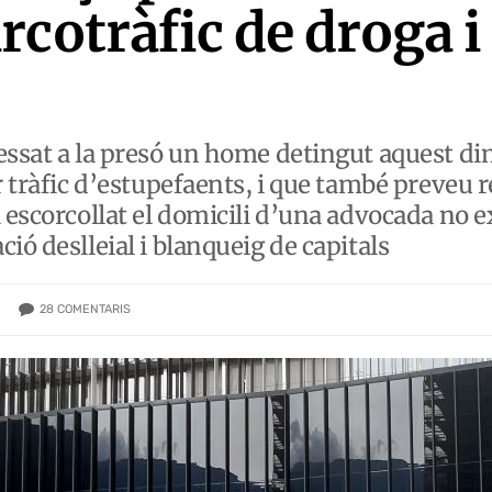
rcotràfic de droga i
essat a la presó un home detingut aquest dim
r tràfic d’estupefaents, i que també preveu r
 escorcollat el domicili d’una advocada no e
ió deslleial i blanqueig de capitals
28
COMENTARIS
)