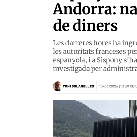
Andorra: na
de diners
Les darreres hores ha ingr
les autoritats franceses pe
espanyola, i a Sispony s’ha
investigada per administrac
TONI SOLANELLES
10/06/2026 (10:30 CET