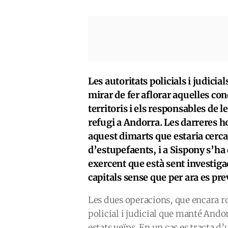
Les autoritats policials i judicia
mirar de fer aflorar aquelles con
territoris i els responsables de 
refugi a Andorra. Les darreres h
aquest dimarts que estaria cerca
d’estupefaents, i a Sispony s’ha
exercent que està sent investiga
capitals sense que per ara es pr
Les dues operacions, que encara r
policial i judicial que manté Ando
estats veïns. En un cas es tracta d’