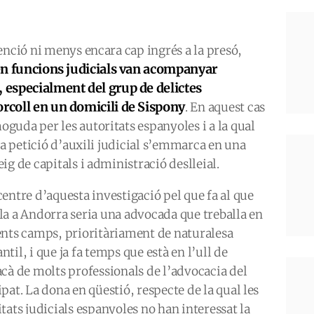
enció ni menys encara cap ingrés a la presó,
 en funcions judicials van acompanyar
, especialment del grup de delictes
orcoll en un domicili de Sispony
. En aquest cas
uda per les autoritats espanyoles i a la qual
La petició d’auxili judicial s’emmarca en una
g de capitals i administració deslleial.
centre d’aquesta investigació pel que fa al que
la a Andorra seria una advocada que treballa en
ents camps, prioritàriament de naturalesa
til, i que ja fa temps que està en l’ull de
acà de molts professionals de l’advocacia del
pat. La dona en qüestió, respecte de la qual les
tats judicials espanyoles no han interessat la