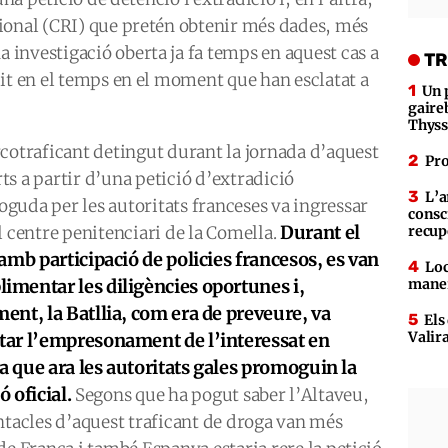
ional (CRI) que pretén obtenir més dades, més
investigació oberta ja fa temps en aquest cas a
TR
it en el temps en el moment que han esclatat a
Un 
gaire
Thys
rcotraficant detingut durant la jornada d’aquest
Pro
ts a partir d’una petició d’extradició
L’a
guda per les autoritats franceses va ingressar
consc
Durant el
l centre penitenciari de la Comella.
recup
i amb participació de policies francesos, es van
Loc
imentar les diligències oportunes i,
maner
ment, la Batllia, com era de preveure, va
Els
Valir
tar l’empresonament de l’interessat en
a que ara les autoritats gales promoguin la
ó oficial.
Segons que ha pogut saber l’Altaveu,
entacles d’aquest traficant de droga van més