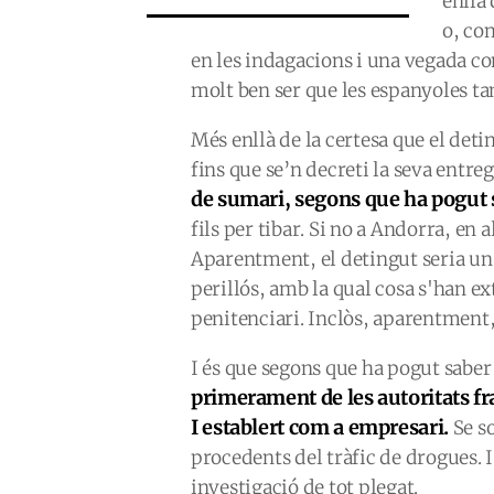
enllà 
o, co
en les indagacions i una vegada co
molt ben ser que les espanyoles ta
Més enllà de la certesa que el det
fins que se’n decreti la seva entre
de sumari, segons que ha pogut 
fils per tibar. Si no a Andorra, en 
Aparentment, el detingut seria un 
perillós, amb la qual cosa s'han e
penitenciari. Inclòs, aparentment
I és que segons que ha pogut saber 
primerament de les autoritats fr
I establert com a empresari.
Se so
procedents del tràfic de drogues. 
investigació de tot plegat.