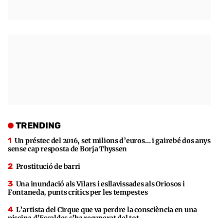
TRENDING
Un préstec del 2016, set milions d’euros… i gairebé dos anys
sense cap resposta de Borja Thyssen
Prostitució de barri
Una inundació als Vilars i esllavissades als Oriosos i
Fontaneda, punts crítics per les tempestes
L’artista del Cirque que va perdre la consciència en una
piscina d’Escaldes s’ha recuperat del tot