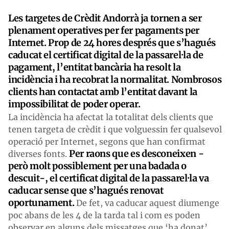
Les targetes de Crèdit Andorrà ja tornen a ser
plenament operatives per fer pagaments per
Internet. Prop de 24 hores després que s’hagués
caducat el certificat digital de la passarel·la de
pagament, l’entitat bancària ha resolt la
incidència i ha recobrat la normalitat. Nombrosos
clients han contactat amb l’entitat davant la
impossibilitat de poder operar.
La incidència ha afectat la totalitat dels clients que
tenen targeta de crèdit i que volguessin fer qualsevol
operació per Internet, segons que han confirmat
Per raons que es desconeixen -
diverses fonts.
però molt possiblement per una badada o
descuit-, el certificat digital de la passarel·la va
caducar sense que s’hagués renovat
oportunament.
De fet, va caducar aquest diumenge
poc abans de les 4 de la tarda tal i com es poden
observar en alguns dels missatges que ‘ha donat’