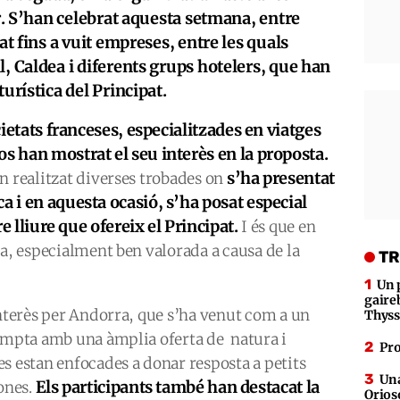
er. S’han celebrat aquesta setmana, entre
at fins a vuit empreses, entre les quals
l, Caldea i diferents grups hotelers, que han
turística del Principat.
cietats franceses, especialitzades en viatges
os han mostrat el seu interès en la proposta.
s’ha presentat
n realitzat diverses trobades on
a i en aquesta ocasió, s’ha posat especial
ire lliure que ofereix el Principat.
I és que en
ra, especialment ben valorada a causa de la
TR
Un 
gaire
interès per Andorra, que s’ha venut com a un
Thys
compta amb una àmplia oferta de natura i
Pro
s estan enfocades a donar resposta a petits
Una
Els participants també han destacat la
sones.
Orioso