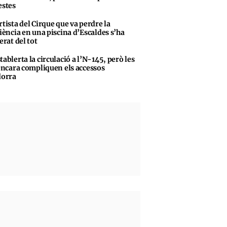
stes
rtista del Cirque que va perdre la
iència en una piscina d’Escaldes s’ha
erat del tot
tablerta la circulació a l’N-145, però les
encara compliquen els accessos
dorra