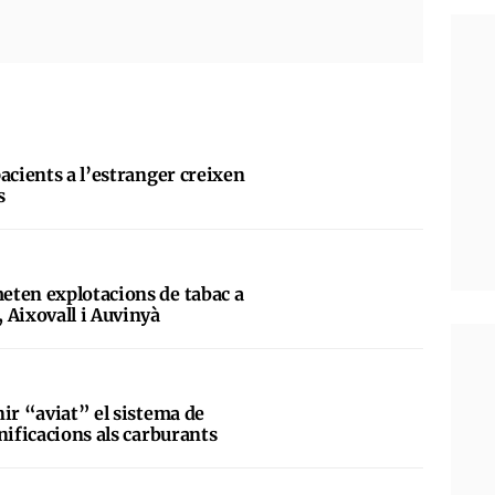
acients a l’estranger creixen
s
eten explotacions de tabac a
 Aixovall i Auvinyà
ir “aviat” el sistema de
nificacions als carburants