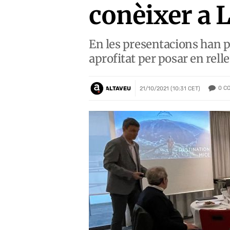
conèixer a L
En les presentacions han pa
aprofitat per posar en relle
0
C
ALTAVEU
21/10/2021 (10:31 CET)