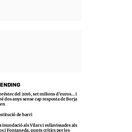
ENDING
préstec del 2016, set milions d’euros… i
bé dos anys sense cap resposta de Borja
sen
stitució de barri
 inundació als Vilars i esllavissades als
s i Fontaneda, punts crítics per les