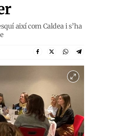
er
squí així com Caldea i s’ha
re