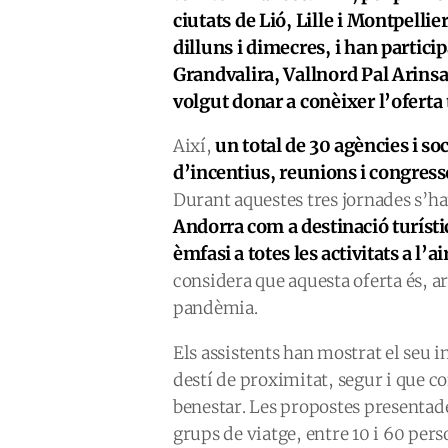
ciutats de Lió, Lille i Montpelli
dilluns i dimecres, i han particip
Grandvalira, Vallnord Pal Arinsa
volgut donar a conèixer l’oferta 
un total de 30 agències i so
Així,
d’incentius, reunions i congress
Durant aquestes tres jornades s’ha
Andorra com a destinació turístic
èmfasi a totes les activitats a l’a
considera que aquesta oferta és, a
pandèmia.
Els assistents han mostrat el seu 
destí de proximitat, segur i que 
benestar. Les propostes presentade
grups de viatge, entre 10 i 60 per