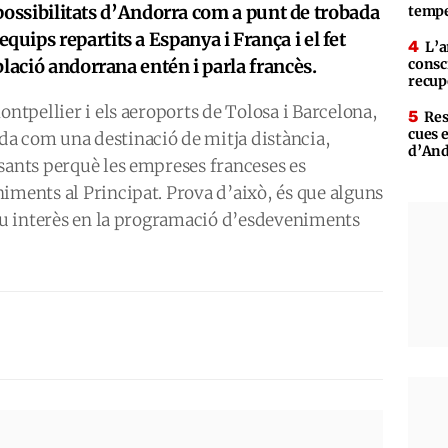
s possibilitats d’Andorra com a punt de trobada
tempe
ips repartits a Espanya i França i el fet
L’a
lació andorrana entén i parla francès.
consc
recup
ontpellier i els aeroports de Tolosa i Barcelona,
Res
cues 
a com una destinació de mitja distància,
d’An
sants perquè les empreses franceses es
iments al Principat. Prova d’això, és que alguns
seu interès en la programació d’esdeveniments