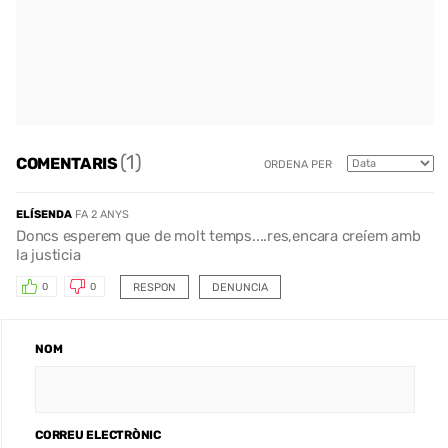
(1)
COMENTARIS
ORDENA PER
ELÍSENDA
FA 2 ANYS
Doncs esperem que de molt temps....res,encara creíem amb
la justicia
RESPON
DENUNCIA
0
0
NOM
CORREU ELECTRÒNIC