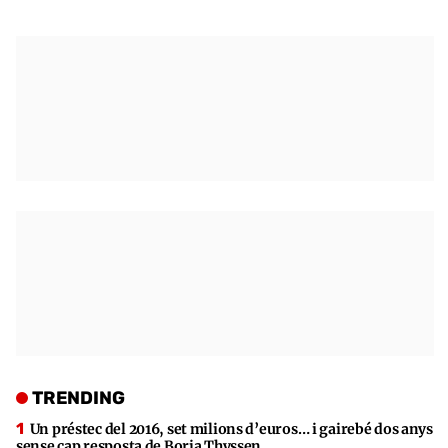
TRENDING
Un préstec del 2016, set milions d’euros… i gairebé dos anys
sense cap resposta de Borja Thyssen