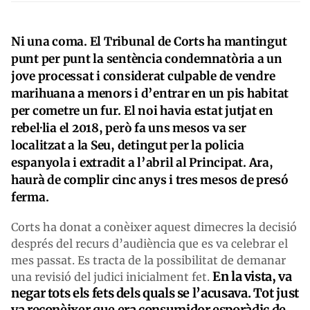
Ni una coma. El Tribunal de Corts ha mantingut
punt per punt la sentència condemnatòria a un
jove processat i considerat culpable de vendre
marihuana a menors i d’entrar en un pis habitat
per cometre un fur. El noi havia estat jutjat en
rebel·lia el 2018, però fa uns mesos va ser
localitzat a la Seu, detingut per la policia
espanyola i extradit a l’abril al Principat. Ara,
haurà de complir cinc anys i tres mesos de presó
ferma.
Corts ha donat a conèixer aquest dimecres la decisió
després del recurs d’audiència que es va celebrar el
mes passat. Es tracta de la possibilitat de demanar
En la vista, va
una revisió del judici inicialment fet.
negar tots els fets dels quals se l’acusava. Tot just
va reconèixer que era consumidor esporàdic de