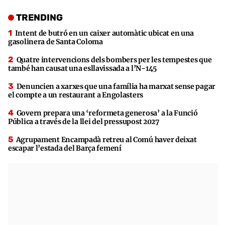
TRENDING
Intent de butró en un caixer automàtic ubicat en una
gasolinera de Santa Coloma
Quatre intervencions dels bombers per les tempestes que
també han causat una esllavissada a l’N-145
Denuncien a xarxes que una família ha marxat sense pagar
el compte a un restaurant a Engolasters
Govern prepara una ‘reformeta generosa’ a la Funció
Pública a través de la llei del pressupost 2027
Agrupament Encampadà retreu al Comú haver deixat
escapar l’estada del Barça femení