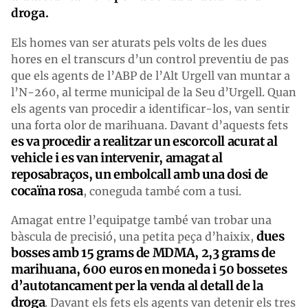
droga.
Els homes van ser aturats pels volts de les dues
hores en el transcurs d’un control preventiu de pas
que els agents de l’ABP de l’Alt Urgell van muntar a
l’N-260, al terme municipal de la Seu d’Urgell. Quan
els agents van procedir a identificar-los, van sentir
una forta olor de marihuana. Davant d’aquests fets
es va procedir a realitzar un escorcoll acurat al
vehicle i es van intervenir, amagat al
reposabraços, un embolcall amb una dosi de
cocaïna rosa
, coneguda també com a tusi.
Amagat entre l’equipatge també van trobar una
dues
bàscula de precisió, una petita peça d’haixix,
bosses amb 15 grams de MDMA, 2,3 grams de
marihuana, 600 euros en moneda i 50 bossetes
d’autotancament per la venda al detall de la
droga
. Davant els fets els agents van detenir els tres