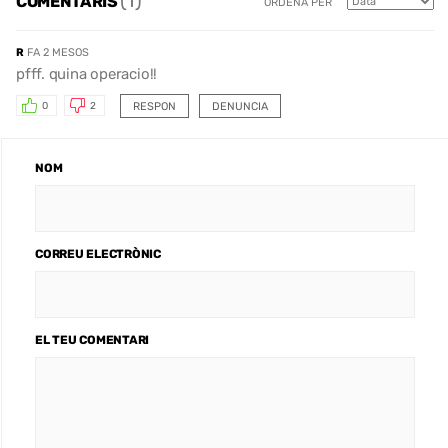
(1)
COMENTARIS
ORDENA PER
R
FA 2 MESOS
pfff. quina operacio!!
RESPON
DENUNCIA
0
2
NOM
CORREU ELECTRÒNIC
EL TEU COMENTARI