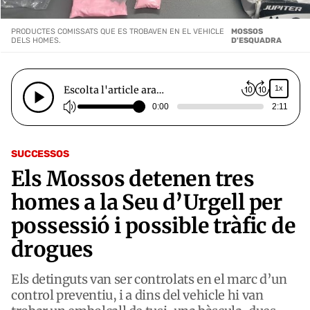
PRODUCTES COMISSATS QUE ES TROBAVEN EN EL VEHICLE
MOSSOS
DELS HOMES.
D'ESQUADRA
Escolta l'article ara…
1x
0:00
2:11
SUCCESSOS
Els Mossos detenen tres
homes a la Seu d’Urgell per
possessió i possible tràfic de
drogues
Els detinguts van ser controlats en el marc d’un
control preventiu, i a dins del vehicle hi van