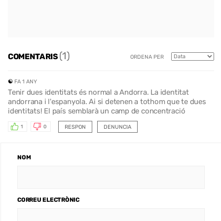
(1)
COMENTARIS
ORDENA PER
☯️
FA 1 ANY
Tenir dues identitats és normal a Andorra. La identitat
andorrana i l'espanyola. Ai si detenen a tothom que te dues
identitats! El país semblarà un camp de concentració
RESPON
DENUNCIA
1
0
NOM
CORREU ELECTRÒNIC