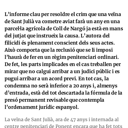
L’informe clau per resoldre el crim que una veïna
de Sant Julià va cometre aviat farà un any en una
parcel·la agrícola de Coll de Nargó ja està en mans
del jutjat que instrueix la causa. L’autora del
filicidi és plenament conscient dels seus actes.
Això comporta que la reclusió que se li imposi
l’haurà de fer en un règim penitenciari ordinari.
De fet, les parts implicades en el cas treballen per
mirar que no calgui arribar a un judici públic i es
pugui arribar a un acord previ. En tot cas, la
condemna no serà inferior a 20 anys i, almenys
d’entrada, està del tot descartada la fórmula de la
presó permanent revisable que contempla
l’ordenament jurídic espanyol.
La veïna de Sant Julià, ara de 47 anys i internada al
centre penitenciari de Ponent encara que ha fet tots