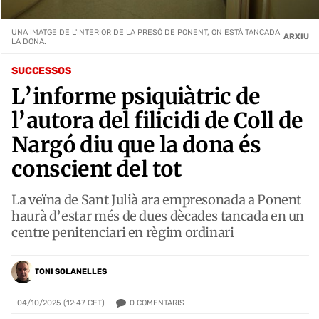
UNA IMATGE DE L'INTERIOR DE LA PRESÓ DE PONENT, ON ESTÀ TANCADA
ARXIU
LA DONA.
SUCCESSOS
L’informe psiquiàtric de
l’autora del filicidi de Coll de
Nargó diu que la dona és
conscient del tot
La veïna de Sant Julià ara empresonada a Ponent
haurà d’estar més de dues dècades tancada en un
centre penitenciari en règim ordinari
TONI SOLANELLES
0
COMENTARIS
04/10/2025 (12:47 CET)