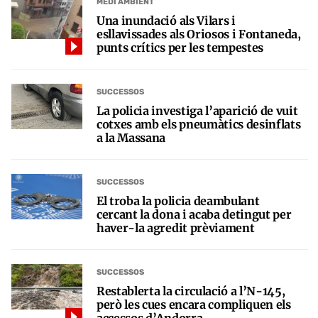
MEDI AMBIENT
Una inundació als Vilars i
esllavissades als Oriosos i Fontaneda,
punts crítics per les tempestes
SUCCESSOS
La policia investiga l’aparició de vuit
cotxes amb els pneumàtics desinflats
a la Massana
SUCCESSOS
El troba la policia deambulant
cercant la dona i acaba detingut per
haver-la agredit prèviament
SUCCESSOS
Restablerta la circulació a l’N-145,
però les cues encara compliquen els
accessos d’Andorra