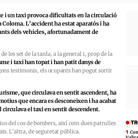
 i un taxi provoca dificultats en la circulació
ta Coloma. L’accident ha estat aparatós i ha
pants dels vehicles, afortunadament de
de les set de la tarda, a la general 1, prop de la
me i taxi han topat i han patit danys de
ons testimonis, els ocupants han pogut sortir
turisme, que circulava en sentit ascendent, ha
r motius que encara es desconeixen i ha acabat
al circulava el taxi en sentit descendent.
TR
tius del cos de bombers, així com dues patrulles
ats. L’altra, de seguretat pública.
Com
Valira