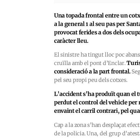
Una topada frontal entre un cotxe
a la general 1 al seu pas per San
provocat ferides a dos dels ocu
caràcter lleu.
El sinistre ha tingut lloc poc abans 
Turis
cruïlla amb el pont d’Enclar.
consideració a la part frontal.
Seg
pel seu propi peu dels cotxes.
L'accident s'ha produït quan el 
perdut el control del vehicle pe
envaint el carril contrari, pel qu
Cap a la zona s’han desplaçat efec
de la policia. Una, del grup d’atest