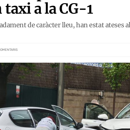
 taxi a la CG-1
dament de caràcter lleu, han estat ateses al l
COMENTARIS