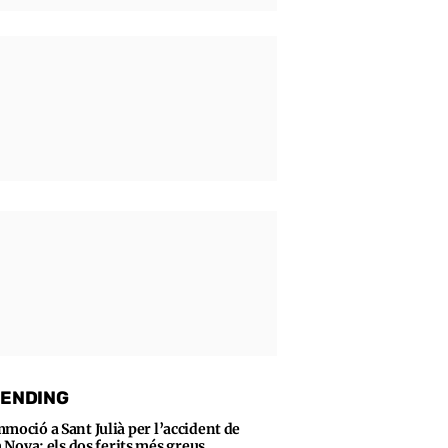
ENDING
moció a Sant Julià per l’accident de
 Nova: els dos ferits més greus