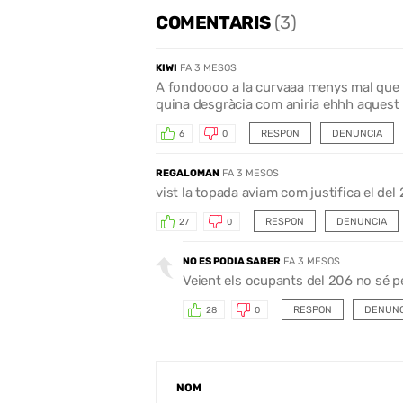
COMENTARIS
(3)
KIWI
FA 3 MESOS
A fondoooo a la curvaaa menys mal que n
quina desgràcia com aniria ehhh aquest
RESPON
DENUNCIA
6
0
REGALOMAN
FA 3 MESOS
vist la topada aviam com justifica el del
RESPON
DENUNCIA
27
0
NO ES PODIA SABER
FA 3 MESOS
Veient els ocupants del 206 no sé 
RESPON
DENUNC
28
0
NOM