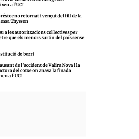
ixen a l’UCI
préstec no retornat i vençut del fill de la
essa Thyssen
u a les autoritzacions col·lectives per
tre que els menors surtin del país sense
stitució de barri
causant de l’accident de Valira Nova i la
ctora del cotxe on anava la finada
en a l’UCI