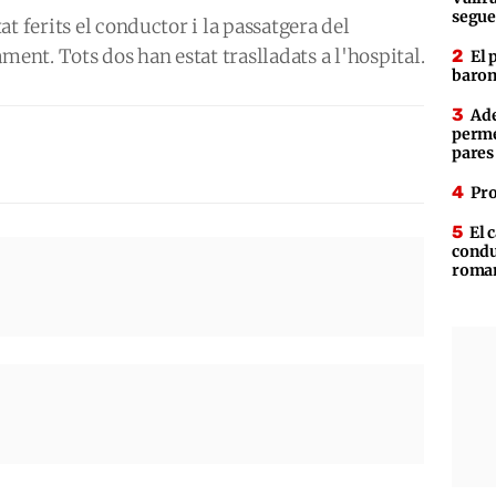
segue
t ferits el conductor i la passatgera del
ment. Tots dos han estat traslladats a l'hospital.
El 
baron
Ade
perme
pares
Pro
El 
condu
roman