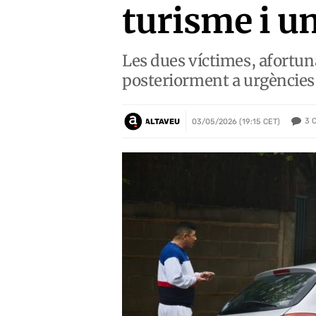
turisme i un
Les dues víctimes, afortuna
posteriorment a urgències
3
ALTAVEU
03/05/2026 (19:15 CET)