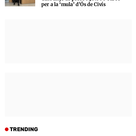
per a la ‘mula’ d’Ós de Civís
TRENDING