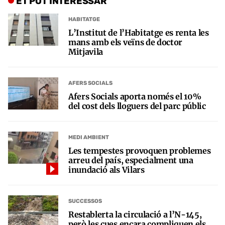
ET POT INTERESSAR
HABITATGE
L’Institut de l’Habitatge es renta les
mans amb els veïns de doctor
Mitjavila
AFERS SOCIALS
Afers Socials aporta només el 10%
del cost dels lloguers del parc públic
MEDI AMBIENT
Les tempestes provoquen problemes
arreu del país, especialment una
inundació als Vilars
SUCCESSOS
Restablerta la circulació a l’N-145,
però les cues encara compliquen els