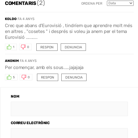
(2)
COMENTARIS
ORDENA PER
KOLDO
FA 4 ANYS
Crec que abans d'Eurovisió , tindríem que aprendre molt més
en altres , "cosetes " i després si voleu ja anem per el tema
Eurovisió ..........
RESPON
DENUNCIA
1
0
ANONIM
FA 4 ANYS
Per començar, amb els sous.....jajajaja
RESPON
DENUNCIA
5
0
NOM
CORREU ELECTRÒNIC