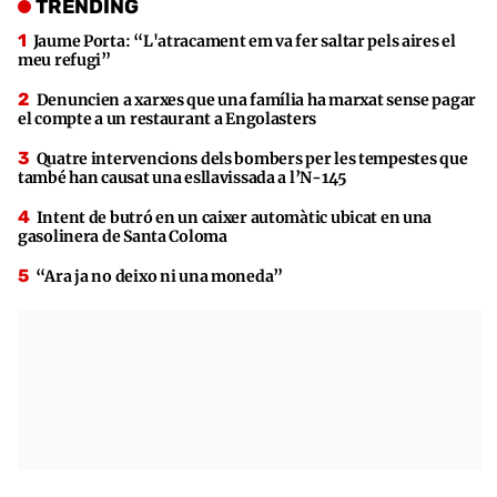
TRENDING
Jaume Porta: “L'atracament em va fer saltar pels aires el
meu refugi”
Denuncien a xarxes que una família ha marxat sense pagar
el compte a un restaurant a Engolasters
Quatre intervencions dels bombers per les tempestes que
també han causat una esllavissada a l’N-145
Intent de butró en un caixer automàtic ubicat en una
gasolinera de Santa Coloma
“Ara ja no deixo ni una moneda”