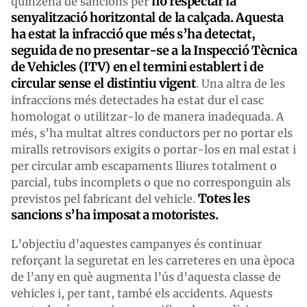
no respectar la
quinzena de sancions per
senyalització horitzontal de la calçada. Aquesta
ha estat la infracció que més s’ha detectat,
seguida de no presentar-se a la Inspecció Tècnica
de Vehicles (ITV) en el termini establert i de
circular sense el distintiu vigent
. Una altra de les
infraccions més detectades ha estat dur el casc
homologat o utilitzar-lo de manera inadequada. A
més, s’ha multat altres conductors per no portar els
miralls retrovisors exigits o portar-los en mal estat i
per circular amb escapaments lliures totalment o
parcial, tubs incomplets o que no corresponguin als
Totes les
previstos pel fabricant del vehicle.
sancions s’ha imposat a motoristes.
L’objectiu d’aquestes campanyes és continuar
reforçant la seguretat en les carreteres en una època
de l’any en què augmenta l’ús d’aquesta classe de
vehicles i, per tant, també els accidents. Aquests