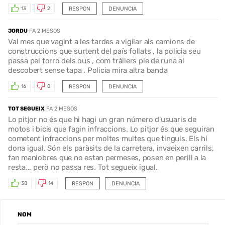
RESPON
DENUNCIA
13
2
JORDU
FA 2 MESOS
Val mes que vagint a les tardes a vigilar als camions de
construccions que surtent del país follats , la policia seu
passa pel forro dels ous , com tràilers ple de runa al
descobert sense tapa . Policia mira altra banda
RESPON
DENUNCIA
16
0
TOT SEGUEIX
FA 2 MESOS
Lo pitjor no és que hi hagi un gran número d'usuaris de
motos i bicis que fagin infraccions. Lo pitjor és que seguiran
cometent infraccions per moltes multes que tinguis. Els hi
dona igual. Són els paràsits de la carretera, invaeixen carrils,
fan maniobres que no estan permeses, posen en perill a la
resta... però no passa res. Tot segueix igual.
RESPON
DENUNCIA
38
14
NOM