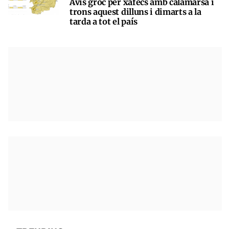
Avís groc per xàfecs amb calamarsa i
trons aquest dilluns i dimarts a la
tarda a tot el país