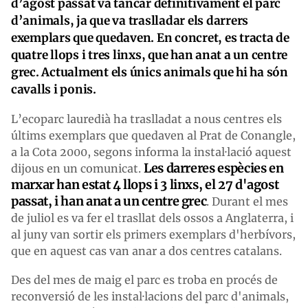
d’agost passat va tancar definitivament el parc
d’animals, ja que va traslladar els darrers
exemplars que quedaven. En concret, es tracta de
quatre llops i tres linxs, que han anat a un centre
grec. Actualment els únics animals que hi ha són
cavalls i ponis.
L’ecoparc lauredià ha traslladat a nous centres els
últims exemplars que quedaven al Prat de Conangle,
a la Cota 2000, segons informa la instal·lació aquest
Les darreres espècies en
dijous en un comunicat.
marxar han estat 4 llops i 3 linxs, el 27 d'agost
passat, i han anat a un centre grec
. Durant el mes
de juliol es va fer el trasllat dels ossos a Anglaterra, i
al juny van sortir els primers exemplars d'herbívors,
que en aquest cas van anar a dos centres catalans.
Des del mes de maig el parc es troba en procés de
reconversió de les instal·lacions del parc d'animals,