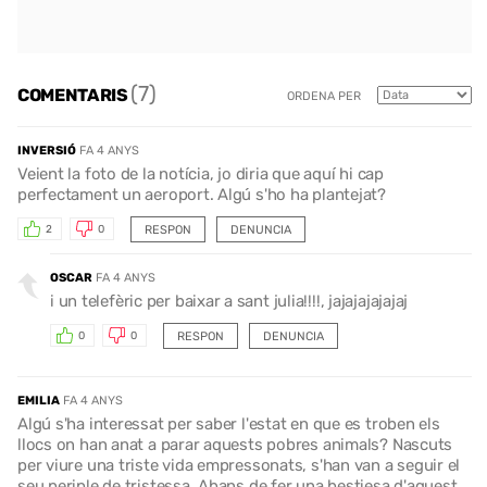
(7)
COMENTARIS
ORDENA PER
INVERSIÓ
FA 4 ANYS
Veient la foto de la notícia, jo diria que aquí hi cap
perfectament un aeroport. Algú s'ho ha plantejat?
RESPON
DENUNCIA
2
0
OSCAR
FA 4 ANYS
i un telefèric per baixar a sant julia!!!!, jajajajajajaj
RESPON
DENUNCIA
0
0
EMILIA
FA 4 ANYS
Algú s'ha interessat per saber l'estat en que es troben els
llocs on han anat a parar aquests pobres animals? Nascuts
per viure una triste vida empressonats, s'han van a seguir el
seu periple de tristessa. Abans de fer una bestiesa d'aquest