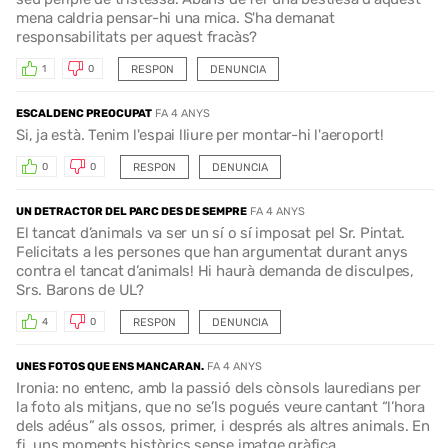
mena caldria pensar-hi una mica. S'ha demanat
responsabilitats per aquest fracàs?
RESPON
DENUNCIA
1
0
ESCALDENC PREOCUPAT
FA 4 ANYS
Si, ja està. Tenim l'espai lliure per montar-hi l'aeroport!
RESPON
DENUNCIA
0
0
UN DETRACTOR DEL PARC DES DE SEMPRE
FA 4 ANYS
El tancat d’animals va ser un sí o sí imposat pel Sr. Pintat.
Felicitats a les persones que han argumentat durant anys
contra el tancat d’animals! Hi haurà demanda de disculpes,
Srs. Barons de UL?
RESPON
DENUNCIA
4
0
UNES FOTOS QUE ENS MANCARAN.
FA 4 ANYS
Ironia: no entenc, amb la passió dels cònsols lauredians per
la foto als mitjans, que no se’ls pogués veure cantant “l’hora
dels adéus” als ossos, primer, i després als altres animals. En
fi, uns moments històrics sense imatge gràfica.