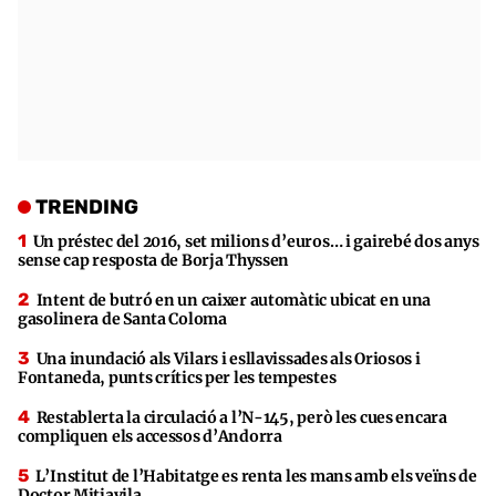
TRENDING
Un préstec del 2016, set milions d’euros… i gairebé dos anys
sense cap resposta de Borja Thyssen
Intent de butró en un caixer automàtic ubicat en una
gasolinera de Santa Coloma
Una inundació als Vilars i esllavissades als Oriosos i
Fontaneda, punts crítics per les tempestes
Restablerta la circulació a l’N-145, però les cues encara
compliquen els accessos d’Andorra
L’Institut de l’Habitatge es renta les mans amb els veïns de
Doctor Mitjavila