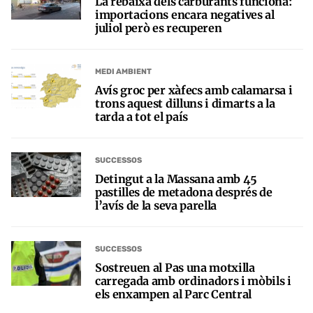
La rebaixa dels carburants funciona:
importacions encara negatives al
juliol però es recuperen
MEDI AMBIENT
Avís groc per xàfecs amb calamarsa i
trons aquest dilluns i dimarts a la
tarda a tot el país
SUCCESSOS
Detingut a la Massana amb 45
pastilles de metadona després de
l’avís de la seva parella
SUCCESSOS
Sostreuen al Pas una motxilla
carregada amb ordinadors i mòbils i
els enxampen al Parc Central