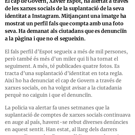
El cap de Govern, Xavier Espot, ha alertat a través
de les xarxes socials de la suplantació de la seva
identitat a Instagram. Mitjançant una imatge ha
mostrat un perfil fals que compta amb una foto
seva. Ha demanat als ciutadans que es denunciïn
a la pàgina i que no el segueixin.
El fals perfil d’Espot segueix a més de mil persones,
però també és més d’un miler qui li ha tornat el
seguiment. A més, té publicades quatre fotos. Es
tracta d’una suplantació d’identitat en tota regla.
Així ho ha denunciat el cap de Govern a través de
xarxes socials, on ha volgut avisar a la ciutadania
perquè no caiguin i que el denunciïn.
La policia va alertar fa unes setmanes que la
suplantació de comptes de xarxes socials continuava
en auge al país, havent-se rebut diverses denúncies
en aquest sentit. Han estat, al llarg dels darrers