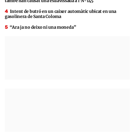
també han causat una esllavissada a l’N-145
Intent de butró en un caixer automàtic ubicat en una
gasolinera de Santa Coloma
“Ara ja no deixo ni una moneda”