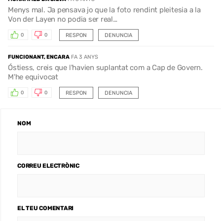
Menys mal. Ja pensava jo que la foto rendint pleitesia a la
Von der Layen no podia ser real…
RESPON
DENUNCIA
0
0
FUNCIONANT, ENCARA
FA 3 ANYS
Óstiess, creis que l'havien suplantat com a Cap de Govern.
M'he equivocat
RESPON
DENUNCIA
0
0
NOM
CORREU ELECTRÒNIC
EL TEU COMENTARI