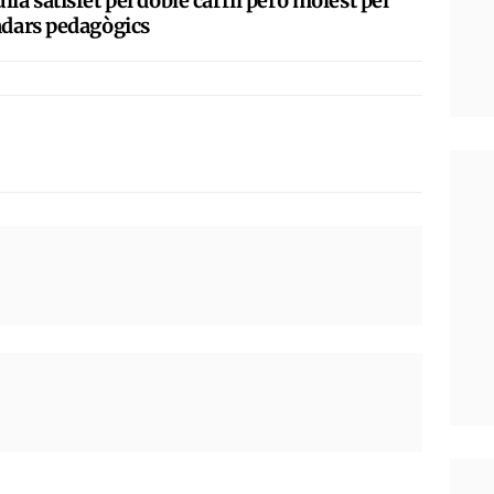
lià satisfet pel doble carril però molest pel
radars pedagògics