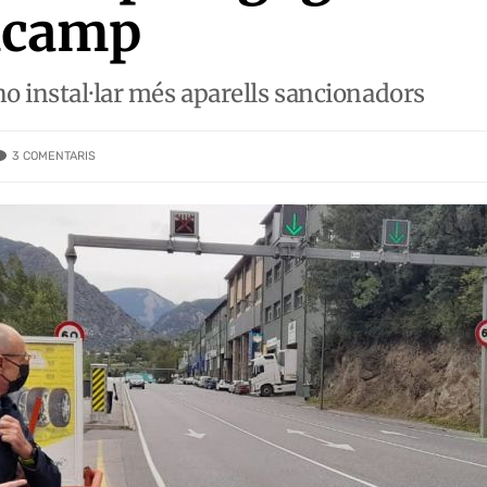
ncamp
no instal·lar més aparells sancionadors
3
COMENTARIS