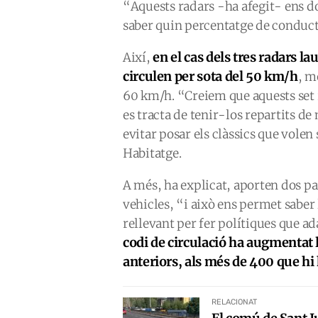
“Aquests radars -ha afegit- ens d
saber quin percentatge de conduct
en el cas dels tres radars 
Així,
circulen per sota del 50 km/h
, m
60 km/h. “Creiem que aquests set r
es tracta de tenir-los repartits de 
evitar posar els clàssics que volen
Habitatge.
A més, ha explicat, aporten dos pa
vehicles, “i això ens permet saber 
rellevant per fer polítiques que ad
codi de circulació ha augmentat l
anteriors, als més de 400 que h
RELACIONAT