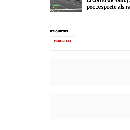
El comú de Sant Ju
poc respecte als 
ETIQUETES
MOBILITAT