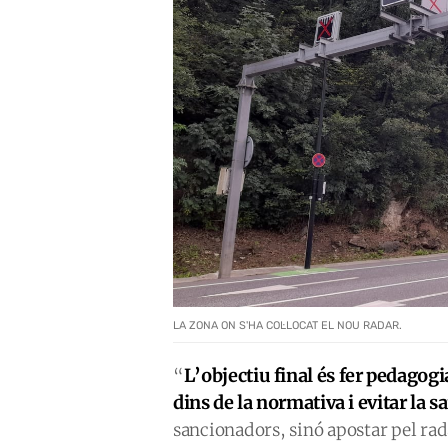
LA ZONA ON S'HA COL·LOCAT EL NOU RADAR.
L’objectiu final és fer pedagogi
“
dins de la normativa i evitar la s
sancionadors, sinó apostar pel rad