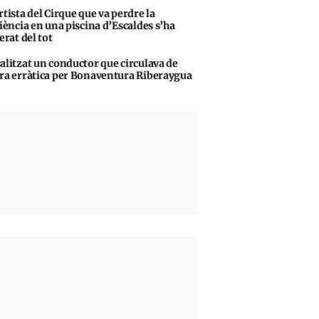
rtista del Cirque que va perdre la
iència en una piscina d’Escaldes s’ha
erat del tot
alitzat un conductor que circulava de
a erràtica per Bonaventura Riberaygua