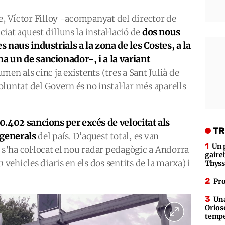
ge, Víctor Filloy -acompanyat del director de
dos nous
iat aquest dilluns la instal·lació de
s naus industrials a la zona de les Costes, a la
a un de sancionador-, i a la variant
umen als cinc ja existents (tres a Sant Julià de
voluntat del Govern és no instal·lar més aparells
10.402 sancions per excés de velocitat als
TR
s generals
del país. D’aquest total, es van
Un 
 s’ha col·locat el nou radar pedagògic a Andorra
gaire
 vehicles diaris en els dos sentits de la marxa) i
Thys
Pro
Una
Orioso
tempe