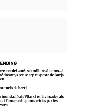
ENDING
préstec del 2016, set milions d’euros… i
bé dos anys sense cap resposta de Borja
sen
stitució de barri
 inundació als Vilars i esllavissades als
s i Fontaneda, punts crítics per les
stes