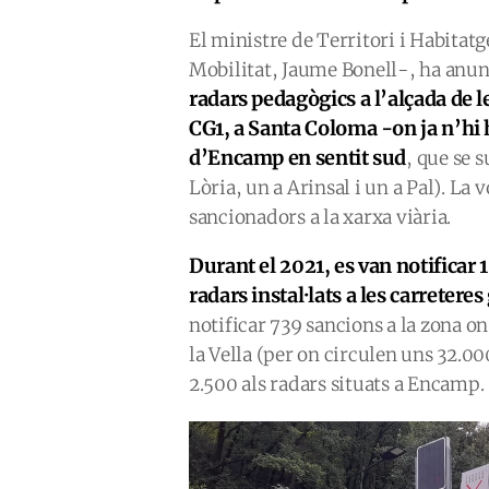
El ministre de Territori i Habitat
Mobilitat, Jaume Bonell-, ha anunc
radars pedagògics a l’alçada de le
CG1, a Santa Coloma -on ja n’hi h
d’Encamp en sentit sud
, que se s
Lòria, un a Arinsal i un a Pal). La 
sancionadors a la xarxa viària.
Durant el 2021, es van notificar 
radars instal·lats a les carretere
notificar 739 sancions a la zona on
la Vella (per on circulen uns 32.000
2.500 als radars situats a Encamp.