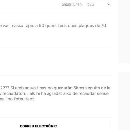
ORDENA PER
que vas massa ràpid a 50 quant tens unes plaques de 70
s???? Si amb aquest pas no quedaràn 5kms seguits de la
y recaudatori....els hi ha agradat això de recaudar sense
eu i no foteu tant
CORREU ELECTRÒNIC