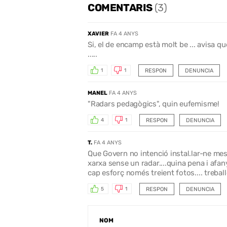
COMENTARIS
(3)
XAVIER
FA 4 ANYS
Si, el de encamp està molt be ... avisa 
.....
RESPON
DENUNCIA
1
1
MANEL
FA 4 ANYS
"Radars pedagògics", quin eufemisme!
RESPON
DENUNCIA
4
1
T.
FA 4 ANYS
Que Govern no intenció instal.lar-ne me
xarxa sense un radar....quina pena i afan
cap esforç només treient fotos.... treball
RESPON
DENUNCIA
5
1
NOM