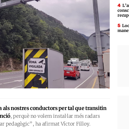
L’a
consc
recup
Loc
maner
a als nostres conductors per tal que transitin
anció
, perquè no volem instal·lar més radars
ar pedagògic”, ha afirmat Víctor Filloy.