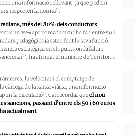
onen una informació rellevant, ja que podem
ors respecten la norma”.
lauredians, més del 80% dels conductors
entre un 15% aproximadament ho fan entre 50 i
adars pedagògics ja estan fent la seva funció,
manera estratègica en els punts on fa falta i
 sancionar”, ha afirmat el ministre de Territori i
ràmetres: la velocitat i el comptatge de
la càrrega de la xarxa viària, una informació
el nou
aptin la circulació”. Cal recordar que
es sancions, passant d’entre els 50 i 60 euros
i ha actualment
.