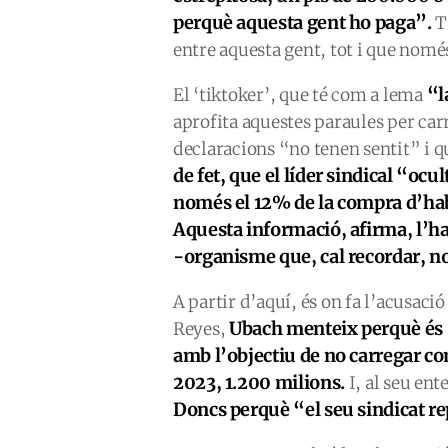
perquè aquesta gent ho paga”.
T
entre aquesta gent, tot i que només
“l
El ‘tiktoker’, que té com a lema
aprofita aquestes paraules per car
declaracions “no tenen sentit” i 
de fet, que el líder sindical “ocu
només el 12% de la compra d’habi
Aquesta informació, afirma, l’ha 
-organisme que, cal recordar, no 
A partir d’aquí, és on fa l’acusac
Ubach menteix perquè és 
Reyes,
amb l’objectiu de no carregar con
2023,
1.200 milions.
I, al seu en
Doncs perquè “el seu sindicat r