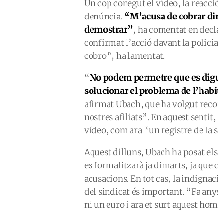
Un cop conegut el vídeo, la reacció
“M’acusa de cobrar din
denúncia.
demostrar”
, ha comentat en decl
confirmat l’acció davant la policia
cobro”, ha lamentat.
No podem permetre que es digui
“
solucionar el problema de l’habi
afirmat Ubach, que ha volgut rec
nostres afiliats”. En aquest sentit
vídeo, com ara “un registre de la 
Aquest dilluns, Ubach ha posat els
es formalitzarà ja dimarts, ja que 
acusacions. En tot cas, la indignac
del sindicat és important. “Fa an
ni un euro i ara et surt aquest home