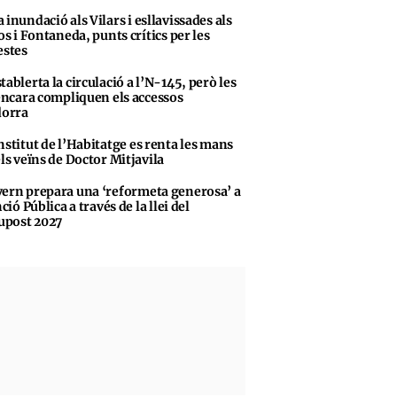
 inundació als Vilars i esllavissades als
s i Fontaneda, punts crítics per les
stes
tablerta la circulació a l’N-145, però les
encara compliquen els accessos
dorra
nstitut de l’Habitatge es renta les mans
ls veïns de Doctor Mitjavila
ern prepara una ‘reformeta generosa’ a
ció Pública a través de la llei del
upost 2027