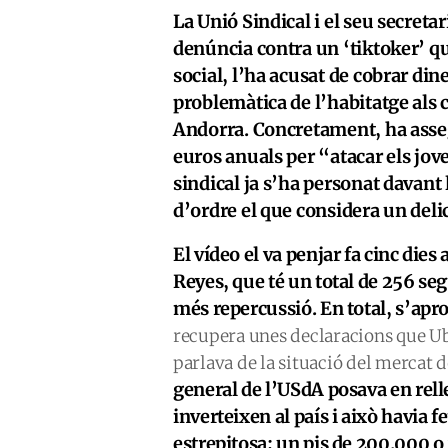
La Unió Sindical i el seu secret
denúncia contra un ‘tiktoker’ que
social, l’ha acusat de cobrar dine
problemàtica de l’habitatge als 
Andorra. Concretament, ha asse
euros anuals per “atacar els jov
sindical ja s’ha personat davant
d’ordre el que considera un delic
El vídeo el va penjar fa cinc die
Reyes, que té un total de 256 seg
més repercussió. En total, s’apro
recupera unes declaracions que U
parlava de la situació del mercat d
general de l’USdA posava en rell
inverteixen al país i això havia 
estrepitosa; un pis de 200.000 