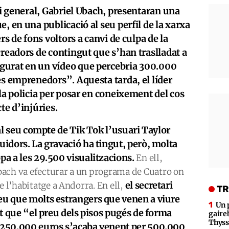
ari general, Gabriel Ubach, presentaran una
, en una publicació al seu perfil de la xarxa
rs de fons voltors a canvi de culpa de la
creadors de contingut que s’han traslladat a
gurat en un vídeo que percebria 300.000
es emprenedors”. Aquesta tarda, el líder
 la policia per posar en coneixement del cos
te d’injúries.
s al seu compte de Tik Tok l’usuari Taylor
uidors. La gravació ha tingut, però, molta
pa a les 29.500 visualitzacions.
En ell,
bach va efecturar a un programa de Cuatro on
el secretari
e l’habitatge a Andorra. En ell,
TR
eu que molts estrangers que venen a viure
Un 
fet que “el preu dels pisos pugés de forma
gaire
Thys
o 250.000 euros s’acaba venent per 500.000