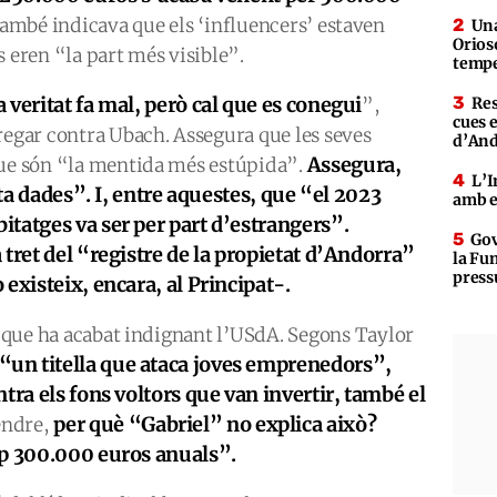
ambé indicava que els ‘influencers’ estaven
Una
Orioso
 eren “la part més visible”.
tempe
a veritat fa mal, però cal que es conegui
”,
Res
cues 
regar contra Ubach. Assegura que les seves
d’An
Assegura,
que són “la mentida més estúpida”.
L’I
lta dades”. I, entre aquestes, que “el 2023
amb e
tatges va ser per part d’estrangers”.
Gov
tret del “registre de la propietat d’Andorra”
la Fun
press
existeix, encara, al Principat-.
ió que ha acabat indignant l’USdA. Segons Taylor
“un titella que ataca joves emprenedors”,
tra els fons voltors que van invertir, també el
per què “Gabriel” no explica això?
tendre,
ep 300.000 euros anuals”.