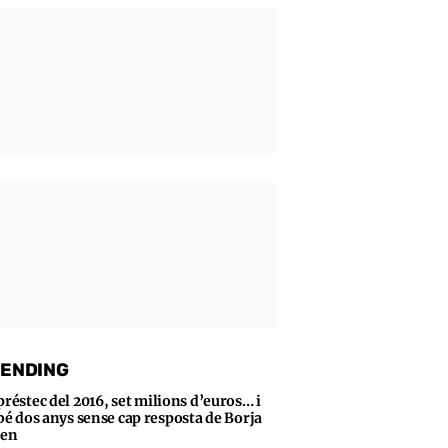
ENDING
préstec del 2016, set milions d’euros… i
bé dos anys sense cap resposta de Borja
sen