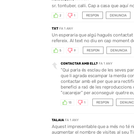
sr. tontuber, calli. Cap a casa que aquí n
RESPON
DENUNCIA
2
1
TXT
FA 1 ANY
Un esperaria que algú hagués contactat 
refereix. Al text no diu en cap moment de
RESPON
DENUNCIA
5
9
CONTACTAR AMB ELL?
FA 1 ANY
"Qui parla és esclau de les seves par
que li agrada escampar la merda cont
contactar amb ell per que ara rectifiqu
benefici a raó de les reproduccions
"cacarejar" per aconseguir quatre eu
RESPON
DENUNC
13
1
TALAIA
FA 1 ANY
Aquest impresentable que a més no té ni 
augmentar el nombre de visites al seu T