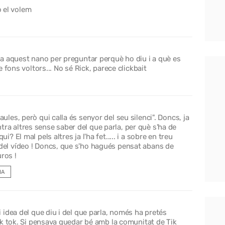
o el volem
a aquest nano per preguntar perquè ho diu i a què es
 fons voltors... No sé Rick, parece clickbait
aules, però qui calla és senyor del seu silenci". Doncs, ja
ra altres sense saber del que parla, per què s'ha de
i? El mal pels altres ja l'ha fet..... i a sobre en treu
 del vídeo ! Doncs, que s'ho hagués pensat abans de
ros !
IA
idea del que diu i del que parla, només ha pretés
ik tok. Si pensava quedar bé amb la comunitat de Tik