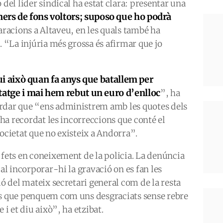
 del líder sindical ha estat clara: presentar una
ers de fons voltors; suposo que ho podrà
aracions a Altaveu, en les quals també ha
. “La injúria més grossa és afirmar que jo
 això quan fa anys que batallem per
t
a
tge i mai hem
rebut
un euro d’enlloc
”, ha
ordar que “ens administrem amb les quotes dels
, ha recordat les incorreccions que conté el
societat que no existeix a Andorra”.
 fets en coneixement de la policia. La denúncia
cal incorporar-hi la gravació on es fan les
ió del mateix secretari general com de la resta
ys que penquem com uns desgraciats sense rebre
 i et diu això”, ha etzibat.