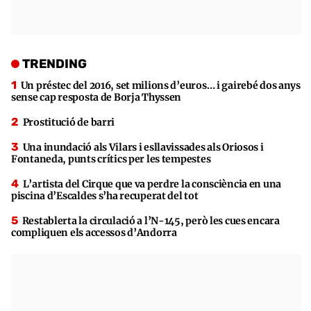
TRENDING
Un préstec del 2016, set milions d’euros… i gairebé dos anys
sense cap resposta de Borja Thyssen
Prostitució de barri
Una inundació als Vilars i esllavissades als Oriosos i
Fontaneda, punts crítics per les tempestes
L’artista del Cirque que va perdre la consciència en una
piscina d’Escaldes s’ha recuperat del tot
Restablerta la circulació a l’N-145, però les cues encara
compliquen els accessos d’Andorra