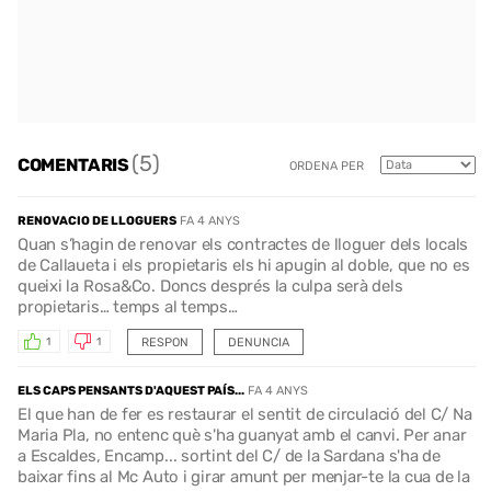
(5)
COMENTARIS
ORDENA PER
RENOVACIO DE LLOGUERS
FA 4 ANYS
Quan s’hagin de renovar els contractes de lloguer dels locals
de Callaueta i els propietaris els hi apugin al doble, que no es
queixi la Rosa&Co. Doncs després la culpa serà dels
propietaris… temps al temps…
RESPON
DENUNCIA
1
1
ELS CAPS PENSANTS D'AQUEST PAÍS...
FA 4 ANYS
El que han de fer es restaurar el sentit de circulació del C/ Na
Maria Pla, no entenc què s'ha guanyat amb el canvi. Per anar
a Escaldes, Encamp... sortint del C/ de la Sardana s'ha de
baixar fins al Mc Auto i girar amunt per menjar-te la cua de la