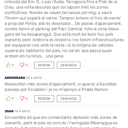
rotonda del Km. 0, o per l'Avda. Tarragona fins a Prat de la
Creu, una volta absurda que col.lapsen més les zones
conflictives. Només es veuen terrasses pel mig, a veure
l'hivern qui soparà al carrer. Tampoc entenc el tros de carrer
a prop del Ferba, allà és desolador... De places d'aparcament,
només tenim el pàrking del Parc Central, tota la zona blava
gaire bé ha desaparegut. Que està molt bé tenir lloc pels
vianants però Andorra és Andorra i no tenim infraestructures
per equiparar-nos amb la resta i si la mitjana de vehicles
supera als habitants del país, no cal dir que passa quan
arriben els turistes... una pena
RESPON
DENUNCIA
3
0
ANDORRANA
FA 4 ANYS
Necessiten més zones d'aparcament, si aparco a Escaldes
passejo per Escaldes i ja no m'apropo a Prada Ramon
RESPON
DENUNCIA
5
0
JOAN
FA 4 ANYS
Em sembla bé que els comerciants demanin més zones de
vianants, però el país es com és i l'avinguda Riberaygua es