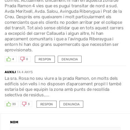
com és. Actualment únicament hi han en aquesta zona de
Prada Ramon 4 vies que es pugui transitar de nord a sud.
Avda Meritxell, Avda. Salou, Avinguda Riberygua i Prat de la
Creu. Desprès ens queixarem i molt particularment els
comerciants que els clients no poden arribar per el col·lapse
del transit. Tot això sense oblidar que en tots aquest carrers
a excepció del carrer Callaueta i algun altre, hi han
aparcament comunitaris i que a l'avinguda Riberaygua i
entorn hi han dos grans supermercats que necessiten ser
aprovisionats.
RESPON
DENUNCIA
4
0
AUXILI
FA 4 ANYS
La sra. Rosa no seu viure a la prada Ramon, on molts dels
edificis són vells i no disposen d'aparcament propi! I també
estaria bé que equipin la zona amb punts de recollida
selectiva de residus.....
RESPON
DENUNCIA
33
3
NOM