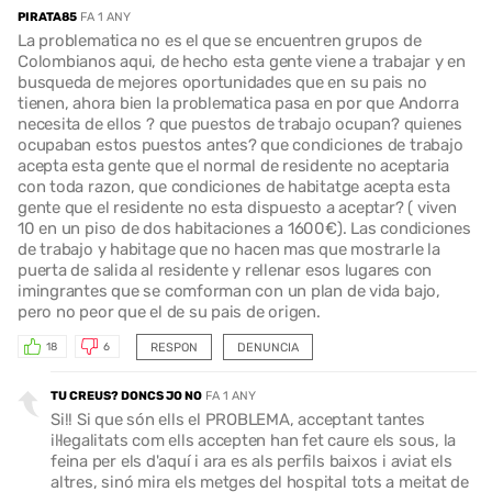
PIRATA85
FA 1 ANY
La problematica no es el que se encuentren grupos de
Colombianos aqui, de hecho esta gente viene a trabajar y en
busqueda de mejores oportunidades que en su pais no
tienen, ahora bien la problematica pasa en por que Andorra
necesita de ellos ? que puestos de trabajo ocupan? quienes
ocupaban estos puestos antes? que condiciones de trabajo
acepta esta gente que el normal de residente no aceptaria
con toda razon, que condiciones de habitatge acepta esta
gente que el residente no esta dispuesto a aceptar? ( viven
10 en un piso de dos habitaciones a 1600€). Las condiciones
de trabajo y habitage que no hacen mas que mostrarle la
puerta de salida al residente y rellenar esos lugares con
imingrantes que se comforman con un plan de vida bajo,
pero no peor que el de su pais de origen.
RESPON
DENUNCIA
18
6
TU CREUS? DONCS JO NO
FA 1 ANY
Si!! Si que són ells el PROBLEMA, acceptant tantes
il·legalitats com ells accepten han fet caure els sous, la
feina per els d'aquí i ara es als perfils baixos i aviat els
altres, sinó mira els metges del hospital tots a meitat de