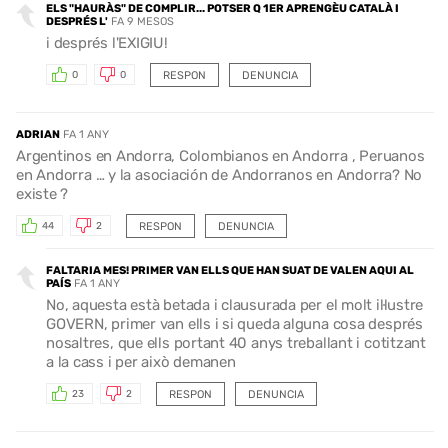
ELS "HAURÀS" DE COMPLIR... POTSER Q 1ER APRENGÈU CATALÀ I
DESPRÉS L'
FA 9 MESOS
i després l'EXIGIU!
RESPON
DENUNCIA
0
0
ADRIAN
FA 1 ANY
Argentinos en Andorra, Colombianos en Andorra , Peruanos
en Andorra … y la asociación de Andorranos en Andorra? No
existe ?
RESPON
DENUNCIA
44
2
FALTARIA MES! PRIMER VAN ELLS QUE HAN SUAT DE VALEN AQUI AL
PAÍS
FA 1 ANY
No, aquesta està betada i clausurada per el molt il·lustre
GOVERN, primer van ells i si queda alguna cosa després
nosaltres, que ells portant 40 anys treballant i cotitzant
a la cass i per això demanen
RESPON
DENUNCIA
23
2