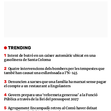
TRENDING
Intent de butró en un caixer automàtic ubicat en una
gasolinera de Santa Coloma
Quatre intervencions dels bombers per les tempestes que
també han causat una esllavissada a l’N-145
Denuncien a xarxes que una família ha marxat sense pagar
el compte a un restaurant a Engolasters
Govern prepara una ‘reformeta generosa’ a la Funció
Pública a través de la llei del pressupost 2027
Agrupament Encampadà retreu al Comú haver deixat