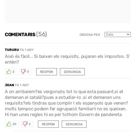
(56)
COMENTARIS
ORDENA PER
TURURU
FA 1 ANY
Això és fàcil... Si baixen els requisits, pujaran els impostos. S'
entén?
RESPON
DENUNCIA
2
0
JOAN
FA 1 ANY
A on arribarem?es vergonyós tot lo que esta passant,si et
demanan el català?pues a estudiar-lo ,si et demanen uns
requisits?els tindras que complir I els espanyols que venen?
molts tampoc podem fer agrupació familiar!i no es queixen.
Hi han unes regles hi es per tothom Govern de pandereta
RESPON
DENUNCIA
20
2