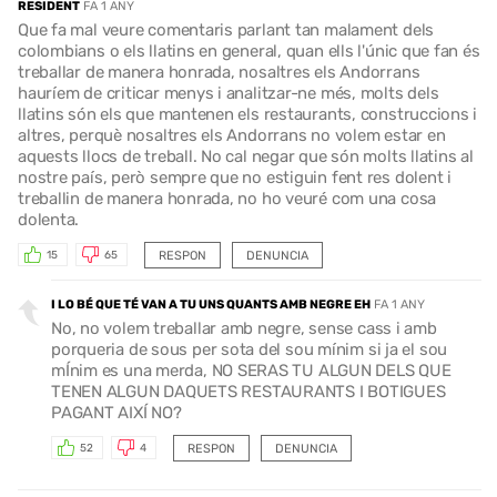
RESIDENT
FA 1 ANY
Que fa mal veure comentaris parlant tan malament dels
colombians o els llatins en general, quan ells l'únic que fan és
treballar de manera honrada, nosaltres els Andorrans
hauríem de criticar menys i analitzar-ne més, molts dels
llatins són els que mantenen els restaurants, construccions i
altres, perquè nosaltres els Andorrans no volem estar en
aquests llocs de treball. No cal negar que són molts llatins al
nostre país, però sempre que no estiguin fent res dolent i
treballin de manera honrada, no ho veuré com una cosa
dolenta.
RESPON
DENUNCIA
15
65
I LO BÉ QUE TÉ VAN A TU UNS QUANTS AMB NEGRE EH
FA 1 ANY
No, no volem treballar amb negre, sense cass i amb
porqueria de sous per sota del sou mínim si ja el sou
mÍnim es una merda, NO SERAS TU ALGUN DELS QUE
TENEN ALGUN DAQUETS RESTAURANTS I BOTIGUES
PAGANT AIXÍ NO?
RESPON
DENUNCIA
52
4