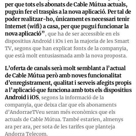
per que tots els abonats de Cable Mútua actuals,
puguin fer el traspàs a la nova aplicació. Per tal de
poder realitzar-ho, únicament es necessari tenir
Internet (wifi) a casa, per que pugui funcionar la
nova aplicació”
, que ha de ser accessible en els
dispositius Android i iOs i en la majoria de les Smart
TV, segons que han explicat fonts de la companyia,
que està molt entusiasmada amb la nova proposta.
L’oferta de canals serà molt semblant a l’actual
de Cable Mútua però amb noves funcionalitat
d’enregistrament, qualitat i serveis afegits propis
a l’aplicació que funciona amb tots els dispositius
Android i iOS
, segons la informació de la
companyia, que deixa clar que els abonaments
d’AndorraeTVeu seran més econòmics que els
actuals de Cable Mútua. També estarien, almenys
ara per ara, per sota de les tarifes que planteja
Andorra Telecom.