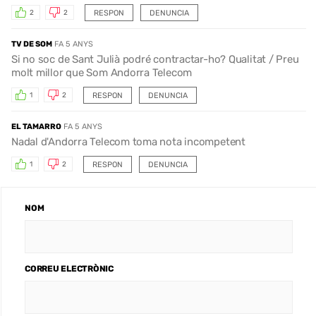
RESPON
DENUNCIA
2
2
TV DE SOM
FA 5 ANYS
Si no soc de Sant Julià podré contractar-ho? Qualitat / Preu
molt millor que Som Andorra Telecom
RESPON
DENUNCIA
1
2
EL TAMARRO
FA 5 ANYS
Nadal d'Andorra Telecom toma nota incompetent
RESPON
DENUNCIA
1
2
NOM
CORREU ELECTRÒNIC