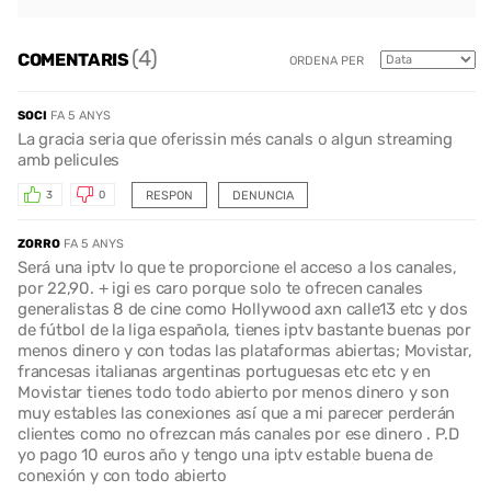
(4)
COMENTARIS
ORDENA PER
SOCI
FA 5 ANYS
La gracia seria que oferissin més canals o algun streaming
amb pelicules
RESPON
DENUNCIA
3
0
ZORRO
FA 5 ANYS
Será una iptv lo que te proporcione el acceso a los canales,
por 22,90. + igi es caro porque solo te ofrecen canales
generalistas 8 de cine como Hollywood axn calle13 etc y dos
de fútbol de la liga española, tienes iptv bastante buenas por
menos dinero y con todas las plataformas abiertas; Movistar,
francesas italianas argentinas portuguesas etc etc y en
Movistar tienes todo todo abierto por menos dinero y son
muy estables las conexiones así que a mi parecer perderán
clientes como no ofrezcan más canales por ese dinero . P.D
yo pago 10 euros año y tengo una iptv estable buena de
conexión y con todo abierto