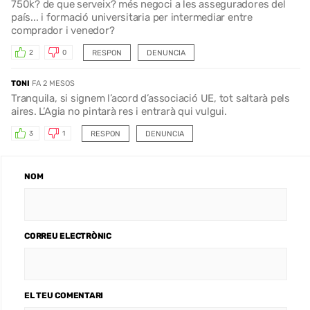
750k? de que serveix? més negoci a les asseguradores del
país... i formació universitaria per intermediar entre
comprador i venedor?
RESPON
DENUNCIA
2
0
TONI
FA 2 MESOS
Tranquila, si signem l’acord d’associació UE, tot saltarà pels
aires. L’Agia no pintarà res i entrarà qui vulgui.
RESPON
DENUNCIA
3
1
NOM
CORREU ELECTRÒNIC
EL TEU COMENTARI