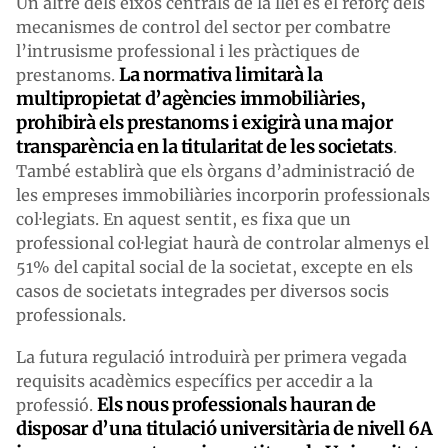
Un altre dels eixos centrals de la llei és el reforç dels
mecanismes de control del sector per combatre
l’intrusisme professional i les pràctiques de
La normativa limitarà la
prestanoms.
multipropietat d’agències immobiliàries,
prohibirà els prestanoms i exigirà una major
transparència en la titularitat de les societats
.
També establirà que els òrgans d’administració de
les empreses immobiliàries incorporin professionals
col·legiats. En aquest sentit, es fixa que un
professional col·legiat haurà de controlar almenys el
51% del capital social de la societat, excepte en els
casos de societats integrades per diversos socis
professionals.
La futura regulació introduirà per primera vegada
requisits acadèmics específics per accedir a la
Els nous professionals hauran de
professió.
disposar d’una titulació universitària de nivell 6A