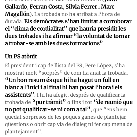
Gallardo
Ferran Costa
Sílvia Ferrer
Marc
,
,
i
Magallón
). La trobada no ha arribat a l’hora de
Els demòcrates s’han limitat a corroborar
durada.
el “clima de cordialitat” que hauria presidit les
dues trobades i ha afirmar “la voluntat de tornar
a trobar-se amb les dues formacions”
.
Un PS atònit
El president i cap de llista del PS, Pere López, s’ha
mostrat molt “sorprès” de com ha anat la trobada.
“Un bon resum és que hi ha hagut un full en
blanc a l’inici i al final hi han posat l’hora i els
assistents”
. I hi ha afegit, després de qualificar la
“pur tràmit”
“de reunió que
trobada de
o fins i tot
no pot qualificar-se ni com a tal”
, que “ens hem
quedat sorpresos de les poques ganes de plantejar
qüestions o obrir cap via de diàleg ni fer cap mena de
plantejament”.