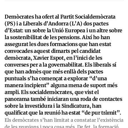
Demòcrates ha ofert al Partit Socialdemòcrata
(PS) i a Liberals d’Andorra (L’A) dos pactes
d’Estat: un sobre la Unió Europea i un altre sobre
la sostenibilitat de les pensions. Així ho han
assegurat les dues formacions que han estat
convocades aquest dimarts pel candidat
demòcrata, Xavier Espot, en l’inici de les
converses per a la governabilitat. Els liberals sí
que han admès que més enllà dels pactes
puntuals s’ha començat a explorar “d’una
manera incipient” alguna mena de suport més
ampli. Els socialdemòcrates, que vist el
panorama també iniciaran una roda de contactes
sobre la investidura i la Sindicatura, han
qualificat que la reunió ha estat “de pur tràmit”.
Els demòcrates s’han limitat a constatar l’existència
de les reunions i poca cosa més. De fet, la formació