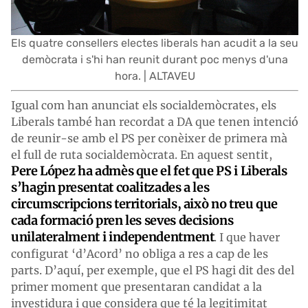
Els quatre consellers electes liberals han acudit a la seu
demòcrata i s'hi han reunit durant poc menys d'una
hora. | ALTAVEU
Igual com han anunciat els socialdemòcrates, els
Liberals també han recordat a DA que tenen intenció
de reunir-se amb el PS per conèixer de primera mà
el full de ruta socialdemòcrata. En aquest sentit,
Pere López ha admès que el fet que PS i Liberals
s’hagin presentat coalitzades a les
circumscripcions territorials, això no treu que
cada formació pren les seves decisions
unilateralment i independentment
. I que haver
configurat ‘d’Acord’ no obliga a res a cap de les
parts. D’aquí, per exemple, que el PS hagi dit des del
primer moment que presentaran candidat a la
investidura i que considera que té la legitimitat