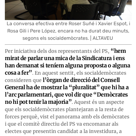
La conversa efectiva entre Roser Suñé i Xavier Espot, i
Rosa Gili i Pere López, encara no ha durat deu minuts,
segons els socialdemòcrates. | ALTAVEU
“hem
Per iniciativa dels dos representants del PS,
mirat de parlar una mica de la Sindicatura i ens
han demanat si teníem alguna proposta o alguna
cosa a fer”
. En aquest sentit, els socialdemòcrates
l’òrgan de direcció del Consell
consideren que
General ha de mostrar la “pluralitat” que hi ha a
l’arc parlamentari, que vol dir que “Demòcrates
no hi pot tenir la majoria”
. Aquest és un aspecte
que els socialdemòcrates plantejaran a la resta de
forces perquè, vist el panorama amb els demòcrates
i que el comitè directiu del PS va encomanar als
electes que presentin candidat a la investidura, a