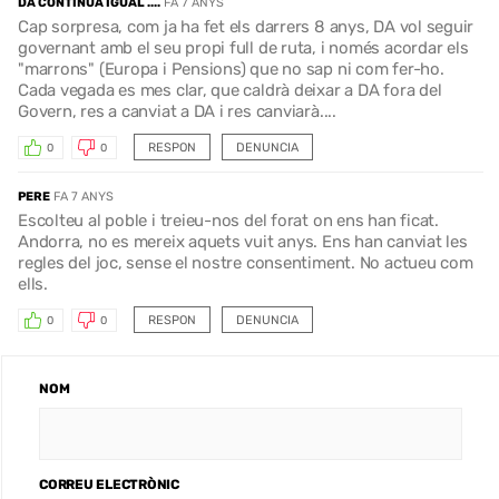
DA CONTINUA IGUAL ....
FA 7 ANYS
Cap sorpresa, com ja ha fet els darrers 8 anys, DA vol seguir
governant amb el seu propi full de ruta, i només acordar els
"marrons" (Europa i Pensions) que no sap ni com fer-ho.
Cada vegada es mes clar, que caldrà deixar a DA fora del
Govern, res a canviat a DA i res canviarà....
RESPON
DENUNCIA
0
0
PERE
FA 7 ANYS
Escolteu al poble i treieu-nos del forat on ens han ficat.
Andorra, no es mereix aquets vuit anys. Ens han canviat les
regles del joc, sense el nostre consentiment. No actueu com
ells.
RESPON
DENUNCIA
0
0
NOM
CORREU ELECTRÒNIC