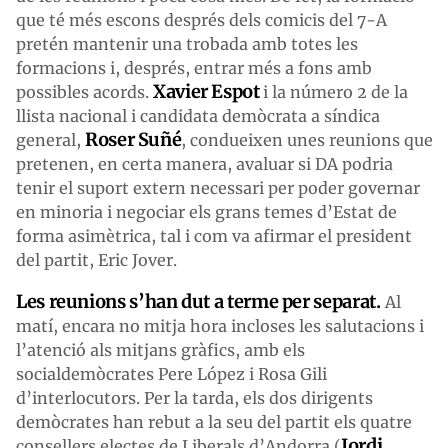
que té més escons després dels comicis del 7-A
pretén mantenir una trobada amb totes les
formacions i, després, entrar més a fons amb
Xavier Espot
possibles acords.
i la número 2 de la
llista nacional i candidata demòcrata a síndica
Roser Suñé
general,
, condueixen unes reunions que
pretenen, en certa manera, avaluar si DA podria
tenir el suport extern necessari per poder governar
en minoria i negociar els grans temes d’Estat de
forma asimètrica, tal i com va afirmar el president
del partit, Eric Jover.
Les reunions s’han dut a terme per separat.
Al
matí, encara no mitja hora incloses les salutacions i
l’atenció als mitjans gràfics, amb els
socialdemòcrates Pere López i Rosa Gili
d’interlocutors. Per la tarda, els dos dirigents
demòcrates han rebut a la seu del partit els quatre
Jordi
consellers electes de Liberals d’Andorra (