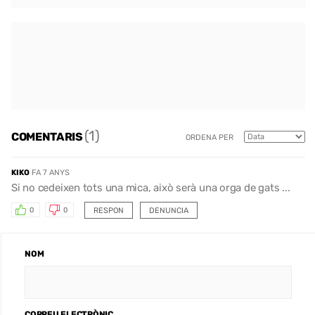
(1)
COMENTARIS
ORDENA PER
KIKO
FA 7 ANYS
Si no cedeixen tots una mica, això serà una orga de gats ...
RESPON
DENUNCIA
0
0
NOM
CORREU ELECTRÒNIC