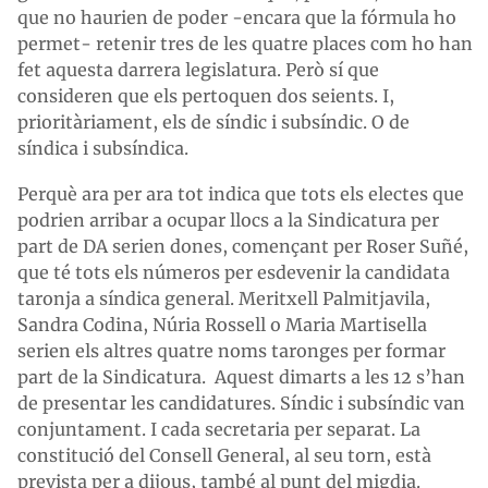
que no haurien de poder -encara que la fórmula ho
permet- retenir tres de les quatre places com ho han
fet aquesta darrera legislatura. Però sí que
consideren que els pertoquen dos seients. I,
prioritàriament, els de síndic i subsíndic. O de
síndica i subsíndica.
Perquè ara per ara tot indica que tots els electes que
podrien arribar a ocupar llocs a la Sindicatura per
part de DA serien dones, començant per Roser Suñé,
que té tots els números per esdevenir la candidata
taronja a síndica general. Meritxell Palmitjavila,
Sandra Codina, Núria Rossell o Maria Martisella
serien els altres quatre noms taronges per formar
part de la Sindicatura. Aquest dimarts a les 12 s’han
de presentar les candidatures. Síndic i subsíndic van
conjuntament. I cada secretaria per separat. La
constitució del Consell General, al seu torn, està
prevista per a dijous, també al punt del migdia.