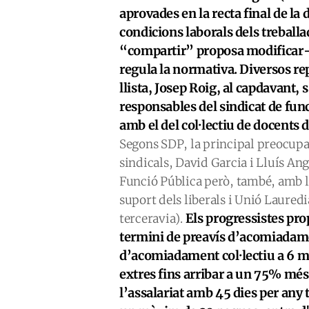
aprovades en la recta final de la 
condicions laborals dels treballa
“compartir” proposa modificar-le
regula la normativa. Diversos re
llista, Josep Roig, al capdavant
responsables del sindicat de func
amb el del col·lectiu de docents
Segons SDP, la principal preocupa
sindicals, David Garcia i Lluís Ang
Funció Pública però, també, amb le
suport dels liberals i Unió Laure
Els progressistes pro
terceravia).
termini de preavís d’acomiadame
d’acomiadament col·lectiu a 6 m
extres fins arribar a un 75% més
l’assalariat amb 45 dies per any