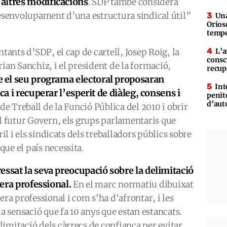
altres modificacions
. SDP també considera
desenvolupament d’una estructura sindical útil”
Una
Orioso
tempe
ntants d’SDP, el cap de cartell, Josep Roig, la
L’a
consc
ian Sanchiz, i el president de la formació,
recup
e el seu programa electoral proposaran
Int
ca i recuperar l’esperit de diàleg, consens i
penit
d’aut
de Treball de la Funció Pública del 2010 i obrir
al futur Govern, els grups parlamentaris que
ril i els sindicats dels treballadors públics sobre
ue el país necessita.
essat la seva preocupació sobre la delimitació
rera professional.
En el marc normatiu dibuixat
era professional i com s'ha d'afrontar, i les
la sensació que fa 10 anys que estan estancats.
imitació dels càrrecs de confiança per evitar