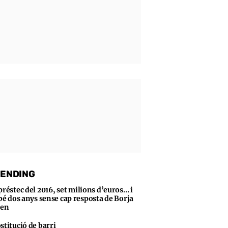
ENDING
préstec del 2016, set milions d’euros… i
bé dos anys sense cap resposta de Borja
sen
stitució de barri