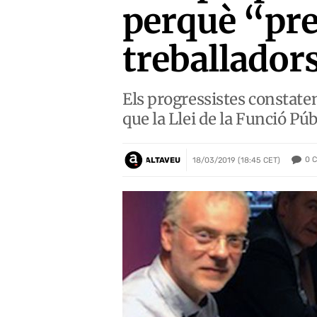
perquè “pre
treballador
Els progressistes constate
que la Llei de la Funció Pú
0
C
ALTAVEU
18/03/2019 (18:45 CET)