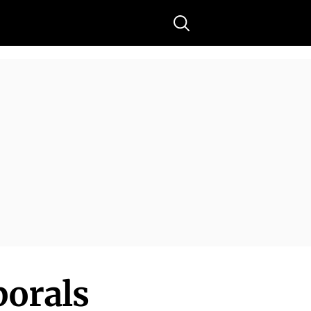
Buscar
borals