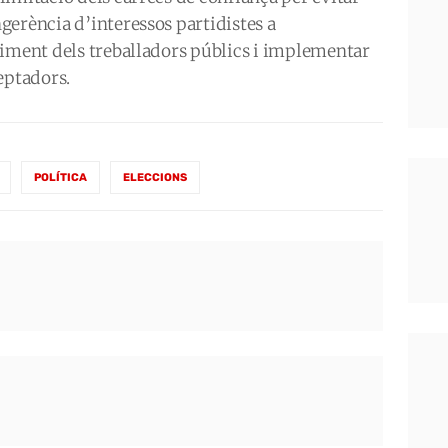
gerència d’interessos partidistes a
liment dels treballadors públics i implementar
eptadors.
POLÍTICA
ELECCIONS