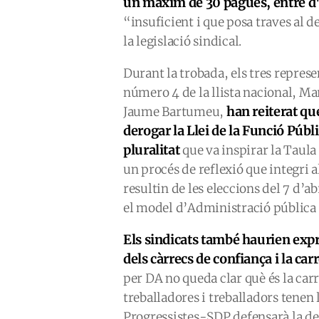
un màxim de 30 pagues, entre d'
“insuficient i que posa traves al 
la legislació sindical.
Durant la trobada, els tres represe
número 4 de la llista nacional, Mar
han reiterat qu
Jaume Bartumeu,
derogar la Llei de la Funció Públi
pluralitat
que va inspirar la Taula 
un procés de reflexió que integri 
resultin de les eleccions del 7 d’ab
el model d’Administració pública q
Els sindicats també haurien expr
dels càrrecs de confiança i la car
per DA no queda clar què és la carr
treballadores i treballadors tenen 
Progressistes-SDP defensarà la del