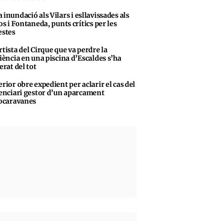
 inundació als Vilars i esllavissades als
s i Fontaneda, punts crítics per les
stes
rtista del Cirque que va perdre la
iència en una piscina d’Escaldes s’ha
erat del tot
erior obre expedient per aclarir el cas del
enciari gestor d’un aparcament
ocaravanes