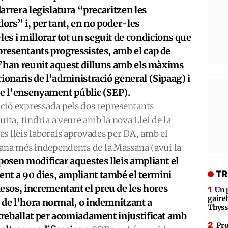
darrera legislatura “precaritzen les
dors” i, per tant, en no poder-les
s i millorar tot un seguit de condicions que
presentants progressistes, amb el cap de
, s’han reunit aquest dilluns amb els màxims
ionaris de l’administració general (Sipaag) i
 de l’ensenyament públic (SEP).
ció expressada pels dos representants
uita, tindria a veure amb la nova Llei de la
s lleis laborals aprovades per DA, amb el
diana més independents de la Massana (avui la
posen modificar aquestes lleis ampliant el
TR
nt a 90 dies, ampliant també el termini
esos, incrementant el preu de les hores
Un 
gaire
 de l’hora normal, o indemnitzant a
Thys
 treballat per acomiadament injustificat amb
Pro